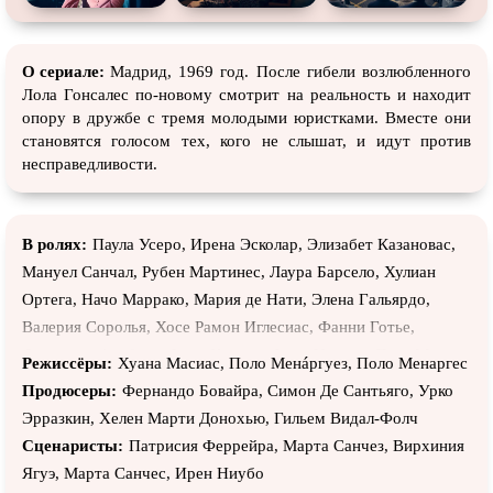
О сериале:
Мадрид, 1969 год. После гибели возлюбленного
Лола Гонсалес по-новому смотрит на реальность и находит
опору в дружбе с тремя молодыми юристками. Вместе они
становятся голосом тех, кого не слышат, и идут против
несправедливости.
В ролях:
Паула Усеро, Ирена Эсколар, Элизабет Казановас,
Мануел Cанчал, Рубен Мартинес, Лаура Барсело, Хулиан
Ортега, Начо Маррако, Мария де Нати, Элена Гальярдо,
Валерия Соролья, Хосе Рамон Иглесиас, Фанни Готье,
Фернандо Альбису, Фран Кантос, Фран Нортес, Пако Марин,
Режиссёры:
Хуана Масиас, Поло Менáргуез, Поло Менаргес
Олайя Эрнандес, Висенте Вергара, Хорхе Усон, Хорхе Бош,
Продюсеры:
Фернандо Бовайра, Симон Де Сантьяго, Урко
Мариано Льоренте, Альберто Хименес, Ана Фернандес,
Эрразкин, Хелен Марти Донохью, Гильем Видал-Фолч
Бланка Парес, Аранча Арангурен, Хайме Линарес, Хулиан
Сценаристы:
Патрисия Феррейра, Марта Санчез, Вирхиния
Валькарсель, Виктор Уэртас, Даниэль Чаморро, Пепе Осио,
Ягуэ, Марта Санчес, Ирен Ниубо
Пако Очоа, Мануэль Санчес Рамос, Альваро Рико, Игнасио