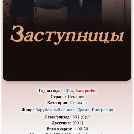
Про выживание
Про гангстеров
Про гонки
Про деревню
Про динозавров
Про драконов
Про животных
Про зомби
Про инопланетян
Про корабли и подводные
лодки
Про космос
Про любовь
Про маньяков и
серийных
Про мафию
убийц
Про оборотней
Про пиратов
2024
,
Завершён
Год выхода:
Про подростков
Про путешествия
во времени
Испания
Страна:
Сериалы
Категория:
Про роботов
Про рыцарей
Зарубежный сериал
,
Драма
,
Биография
Жанр:
Про самолёты
Про собак
S01 (6)✅
Сезон/эпизод:
[S01]
Доступно:
Про снайперов
Про супергероев
~ 00:50
Время серии: