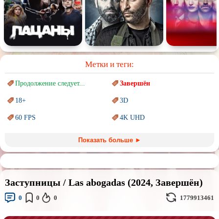
Метки и теги:
Продолжение следует...
Завершён
18+
3D
60 FPS
4K UHD
Blu-Ray
BDRemux
Показать больше ►
Marvel
PIXAR
Sci-Fi (Научная
фантастика)
Trash (трэш) movies
Заступницы / Las abogadas (2024, Завершён)
Авангард и
Сюрреализм
Ангелы и Демоны
0
0
0
1779913461
Аниме
Антиутопия