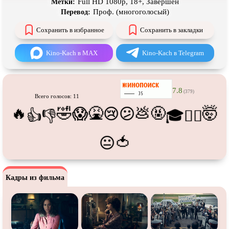
Full HD 1080p, 18+, Завершён
Метки:
Про танки
Про танцы
Проф. (многоголосый)
Перевод:
Про тюрьму
Про футбол
Сохранить в избранное
Сохранить в закладки
Про хакеров
Про хоккей и
фигурное
катание
Kino-Kach в MAX
Kino-Kach в Telegram
Про шпионов
Про Юристов и
Адвокатов
Псевдо
документальный
Режиссёрская версия
7.8
(379)
Роуд-муви
Сверхспособности
Всего голосов: 11
🔥
🤣
🤮
💩
🤬
🤯
😱
😢
😕
👍
👎
🎓
😵‍💫
Ситком
Слэшер
Стимпанк
Сцены с
обнажённой натурой
🍅
😐
Турецкий сериал
Чёрная комедия
Экранизация
В ожидании
Кадры из фильма