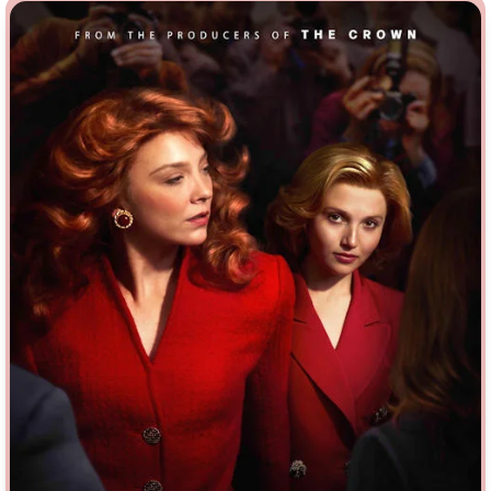
Врачи
Гении
Дорамы
Индийское кино
Киберпанк
Коллекция
Комикс
Маги и Волшебники
Наркотики
Новогодние
Основанное на
реальных
Параллельные миры
событиях
Перевод
Кубик в Кубе
Перевод
Гоблина
Пеплум
Перевод
Кураж-Бамбей
Подростковая
жестокость
Постапокалипсис
Призраки
Про акул
Про апокалипсис
Про богов
Про богатых
Про вампиров
Про ведьм
Про викингов