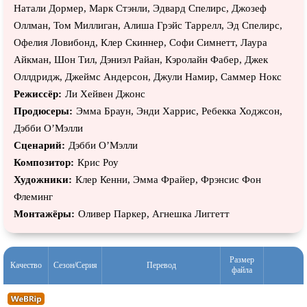
Натали Дормер, Марк Стэнли, Эдвард Спелирс, Джозеф
Оллман, Том Миллиган, Алиша Грэйс Таррелл, Эд Спелирс,
Офелия Ловибонд, Клер Скиннер, Софи Симнетт, Лаура
Айкман, Шон Тил, Дэниэл Райан, Кэролайн Фабер, Джек
Оллдридж, Джеймс Андерсон, Джули Намир, Саммер Нокс
Режиссёр:
Ли Хейвен Джонс
Продюсеры:
Эмма Браун, Энди Харрис, Ребекка Ходжсон,
Дэбби О’Мэлли
Сценарий:
Дэбби О’Мэлли
Композитор:
Крис Роу
Художники:
Клер Кенни, Эмма Фрайер, Фрэнсис Фон
Флеминг
Монтажёры:
Оливер Паркер, Агнешка Лиггетт
Размер
Качество
Сезон/Серия
Перевод
файла