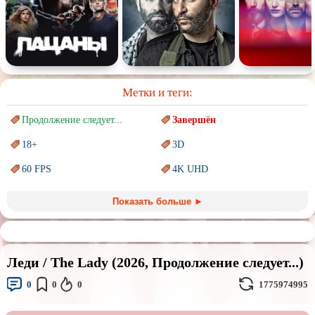
Метки и теги:
Продолжение следует...
Завершён
18+
3D
60 FPS
4K UHD
Blu-Ray
BDRemux
Показать больше ►
Marvel
PIXAR
Sci-Fi (Научная
фантастика)
Trash (трэш) movies
Леди / The Lady (2026, Продолжение следует...)
Авангард и
Сюрреализм
Ангелы и Демоны
0
0
0
1775974995
Аниме
Антиутопия