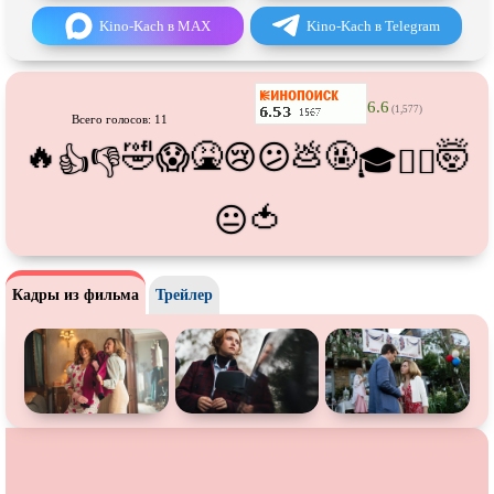
Про танки
Про танцы
Kino-Kach в MAX
Kino-Kach в Telegram
Про тюрьму
Про футбол
Про хакеров
Про хоккей и
фигурное
катание
6.6
(1,577)
Всего голосов: 11
Про шпионов
Про Юристов и
Адвокатов
🔥
🤣
🤮
💩
🤬
🤯
😱
😢
😕
👍
👎
🎓
😵‍💫
Псевдо
документальный
Режиссёрская версия
Роуд-муви
Сверхспособности
🍅
😐
Ситком
Слэшер
Стимпанк
Сцены с
обнажённой натурой
Кадры из фильма
Трейлер
Турецкий сериал
Чёрная комедия
Экранизация
В ожидании