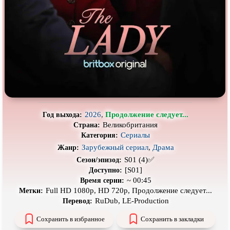
Про выживание
Про гангстеров
Про гонки
Про деревню
Про динозавров
Про драконов
Про животных
Про зомби
Про инопланетян
Про корабли и подводные
лодки
Про космос
Про любовь
2026
,
Продолжение следует...
Год выхода:
Про маньяков и
серийных
Про мафию
Великобритания
Страна:
убийц
Сериалы
Категория:
Про оборотней
Про пиратов
Зарубежный сериал
,
Драма
Жанр:
S01 (4)✅
Сезон/эпизод:
Про подростков
Про путешествия
во времени
[S01]
Доступно:
Про роботов
Про рыцарей
~ 00:45
Время серии:
Full HD 1080p, HD 720p, Продолжение следует...
Метки:
Про самолёты
Про собак
RuDub, LE-Production
Перевод:
Про снайперов
Про супергероев
Сохранить в избранное
Сохранить в закладки