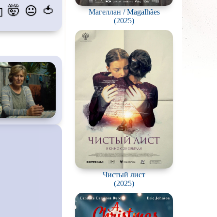
🤯
🍅
😐
💫
Магеллан / Magalhães
пиров
(2025)
гстеров
конов
абли и подводные
фию
ешествия
во
ак
цы
кей и
фигурное
Чистый лист
рская версия
(2025)
комедия