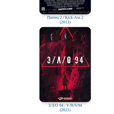
Пипец 2 / Kick-Ass 2
(2013)
З/Л/О 94 / V/H/S/94
(2021)