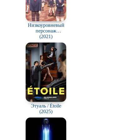
Низкоуровневый
персонаж
Томодзаки / Jaku-
(2021)
Chara Tomozaki-kun
Этуаль / Étoile
(2025)