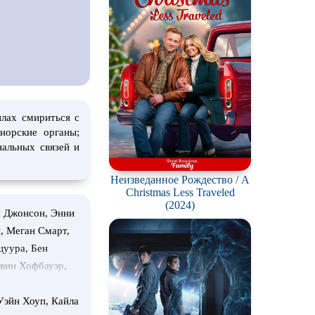
лах смириться с
норские органы;
нальных связей и
Неизведанное Рождество / A
Christmas Less Traveled
(2024)
н Джонсон, Энни
, Меган Смарт,
цуура, Бен
евин Хофбауэр,
энд, Стив
ин Коул, Хуан
Уэйн Хоуп, Кайла