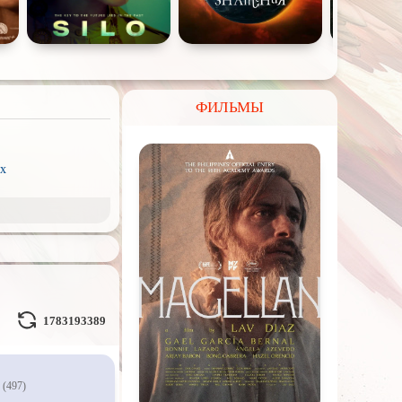
ФИЛЬМЫ
x
рэш) movies
пия
ое кино
Волшебники
1783193389
льные миры
(497)
л