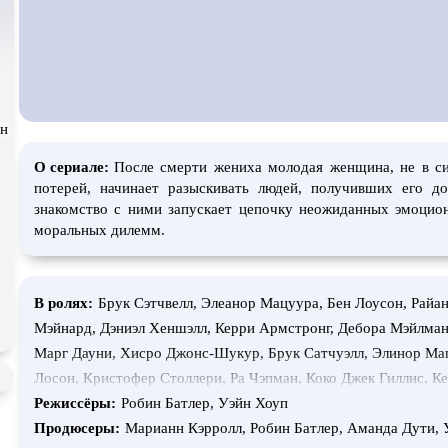
атурой
В ожидании
ён
О сериале:
После смерти жениха молодая женщина, не в си
потерей, начинает разыскивать людей, получивших его до
знакомство с ними запускает цепочку неожиданных эмоцио
моральных дилемм.
В ролях:
Брук Сэтчвелл, Элеанор Мацуура, Бен Лоусон, Райа
Мэйнард, Дэниэл Хеншэлл, Керри Армстронг, Дебора Мэйлман
Марг Дауни, Хисро Джонс-Шукур, Брук Сатчуэлл, Элинор Ма
Лосон, Кристофер Столлери, Ра Чэпман, Коко Джек Гиллис, К
Джейсон Агиус, Николетт Минстер, Линда Кроппер, Риф Айрл
Режиссёры:
Робин Батлер, Уэйн Хоуп
Бастони, Даниэла Фариначчи, Марж Дауни, Хайди Арена, Кэтр
Продюсеры:
Марианн Кэрролл, Робин Батлер, Аманда Дути, 