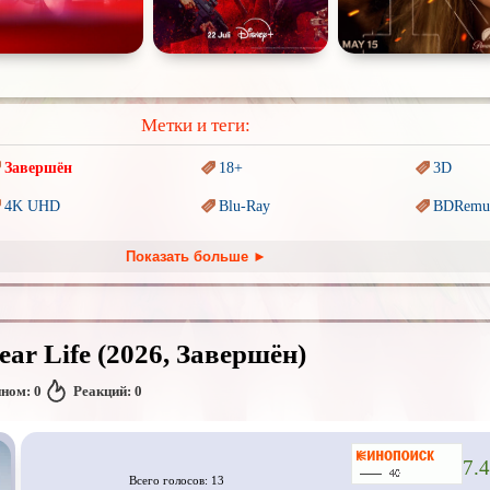
Метки и теги:
Завершён
18+
3D
4K UHD
Blu-Ray
BDRemu
PIXAR
Sci-Fi (Научная
фантастика)
Trash (т
Показать больше ►
Ангелы и Демоны
Аниме
Антиуто
Гении
Дорамы
Индийск
ear Life (2026, Завершён)
Коллекция
Комикс
Маги и 
нном:
0
Реакций:
0
Новогодние
Основанное на
реальных
Паралле
событиях
Пеплум
Перевод
Кубик в Кубе
Перевод
Кураж-Бамбей
7.4
Всего голосов: 13
Постапокалипсис
Призраки
Про аку