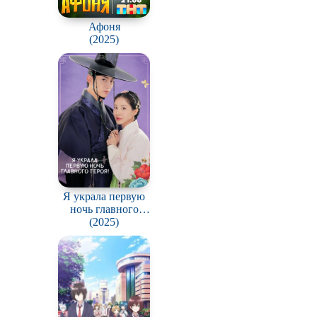
Афоня
(2025)
Я украла первую
ночь главного
героя! / The First
(2025)
Night with the Duke