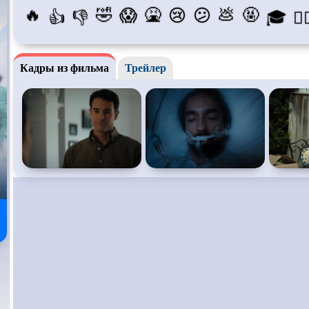
🔥
🤣
🤮
💩
🤬
😱
😢
😕
👍
👎
🎓
😵‍
Про богов
Про богатых
Про вам
Про викингов
Про выживание
Про ган
Кадры из фильма
Трейлер
Про деревню
Про динозавров
Про дра
Про зомби
Про инопланетян
Про кор
лодки
Про любовь
Про маньяков и
серийных
Про ма
убийц
Про пиратов
Про подростков
Про пут
времени
Про рыцарей
Про самолёты
Про соб
Про супергероев
Про танки
Про тан
Про футбол
Про хакеров
Про хок
катание
Про Юристов и
Адвокатов
Псевдо
документальный
Режиссё
Сверхспособности
Ситком
Слэшер
Сцены с
обнажённой
Турецкий сериал
Чёрная 