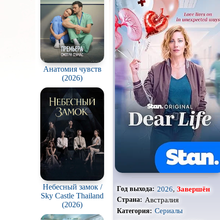
Про апокалипсис
Про ведьм
Про гонки
Про животных
Анатомия чувств
(2026)
Про космос
Про оборотней
Про роботов
Про снайперов
Про тюрьму
Про шпионов
Небесный замок /
2026
,
Завершён
Год выхода:
Sky Castle Thailand
Австралия
Страна:
Роуд-муви
(2026)
Сериалы
Категория:
Стимпанк