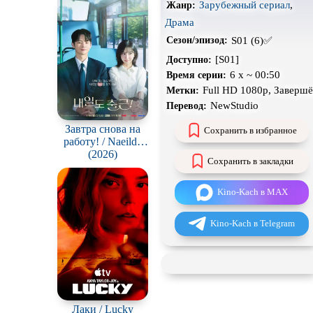
Зарубежный сериал
,
Жанр:
н
Драма
Экранизация
S01 (6)✅
Сезон/эпизод:
[S01]
Доступно:
6 x ~ 00:50
Время серии:
Full HD 1080p, Заверш
Метки:
NewStudio
Перевод:
Завтра снова на
Сохранить в избранное
работу! / Naeildo
chulgeun!
(2026)
Сохранить в закладки
Kino-Kach в MAX
Kino-Kach в Telegram
Лаки / Lucky