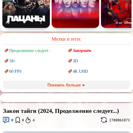
Метки и теги:
Продолжение следует...
Завершён
18+
3D
60 FPS
4K UHD
Blu-Ray
BDRemux
Показать больше ►
Marvel
PIXAR
Sci-Fi (Научная
фантастика)
Trash (трэш) movies
Закон тайги (2024, Продолжение следует...)
Авангард и
Сюрреализм
Ангелы и Демоны
0
0
4
1780861871
Аниме
Антиутопия