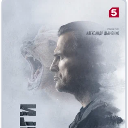
Врачи
Гении
Дорамы
Индийское кино
Киберпанк
Коллекция
Комикс
Маги и Волшебники
Наркотики
Новогодние
Основанное на
реальных
Параллельные миры
событиях
Перевод
Кубик в Кубе
Перевод
Гоблина
Пеплум
Перевод
Кураж-Бамбей
Подростковая
жестокость
Постапокалипсис
Призраки
Про акул
Про апокалипсис
Про богов
Про богатых
Про вампиров
Про ведьм
Про викингов