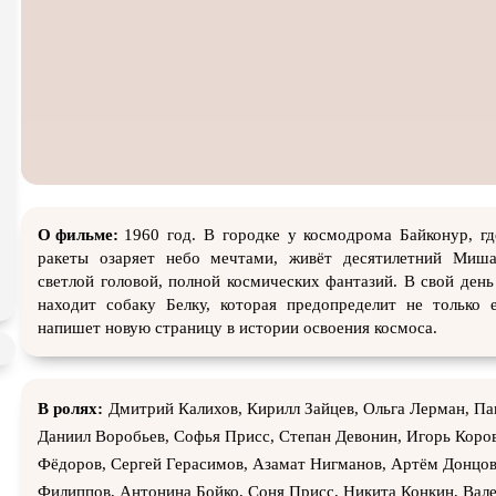
Экранизация
В ожидании
TeleSyn
О фильме:
1960 год. В городке у космодрома Байконур, г
ракеты озаряет небо мечтами, живёт десятилетний Миш
светлой головой, полной космических фантазий. В свой де
находит собаку Белку, которая предопределит не только 
напишет новую страницу в истории освоения космоса.
В ролях:
Дмитрий Калихов, Кирилл Зайцев, Ольга Лерман, Па
Даниил Воробьев, Софья Присс, Степан Девонин, Игорь Коро
Фёдоров, Сергей Герасимов, Азамат Нигманов, Артём Донцо
Филиппов, Антонина Бойко, Соня Присс, Никита Конкин, Вале