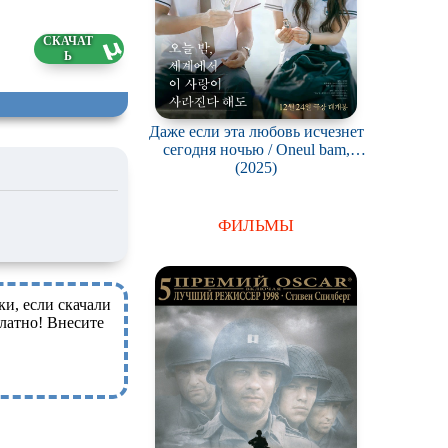
6 ГБ
5.2026
Даже если эта любовь исчезнет
сегодня ночью / Oneul bam,
segyeeseo i sarangi sarajinda haedo
(2025)
ФИЛЬМЫ
ки, если скачали
латно! Внесите