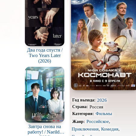
Про акул
Про вампиров
Про гангстеров
Про драконов
Про корабли и подводные
Два года спустя /
лодки
Two Years Later
(2026)
Про мафию
Про путешествия
во
времени
Про собак
Про танцы
2026
Год выхода:
Про хоккей и
фигурное
Россия
Страна:
катание
Фильмы
Категория:
Режиссёрская версия
Российское
,
Жанр:
Завтра снова на
Приключения
,
Комедия
,
Слэшер
работу! / Naeildo