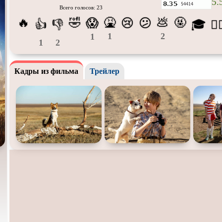
5.
Всего голосов: 23
Про апокалипсис
Про богов
Про бог
🔥
🤣
🤮
💩
🤬
😱
😢
😕
👍
👎
🎓
😵‍
Про ведьм
Про викингов
Про вы
1
2
1
1
2
Про гонки
Про деревню
Про дин
Про животных
Про зомби
Про ино
Кадры из фильма
Трейлер
Про космос
Про любовь
Про ман
убийц
Про оборотней
Про пиратов
Про под
Про роботов
Про рыцарей
Про сам
Про снайперов
Про супергероев
Про тан
Про тюрьму
Про футбол
Про хак
Про шпионов
Про Юристов и
Адвокатов
Псевдо
д
Роуд-муви
Сверхспособности
Ситком
Стимпанк
Сцены с
обнажённой
Турецки
натурой