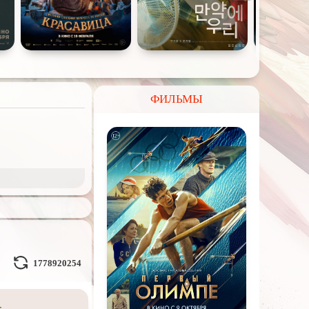
ФИЛЬМЫ
и Демоны
ное на
реальных
1778920254
Кураж-Бамбей
и