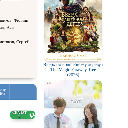
йников, Филипп
ая, Ася
стяков, Сергей
Вверх по волшебному дереву /
The Magic Faraway Tree
(2026)
змер
йла
5 ГБ
5.2026