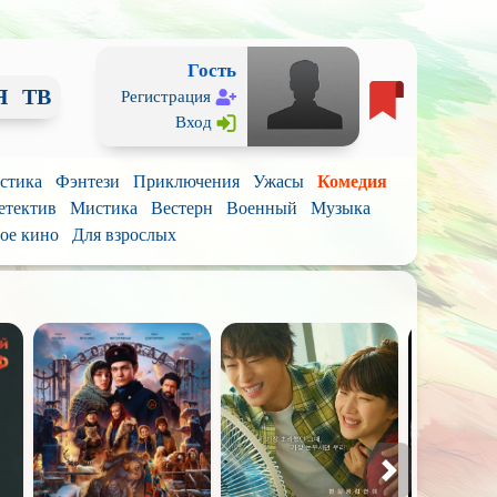
Гость
Я
ТВ
Регистрация
Вход
стика
Фэнтези
Приключения
Ужасы
Комедия
етектив
Мистика
Вестерн
Военный
Музыка
ое кино
Для взрослых