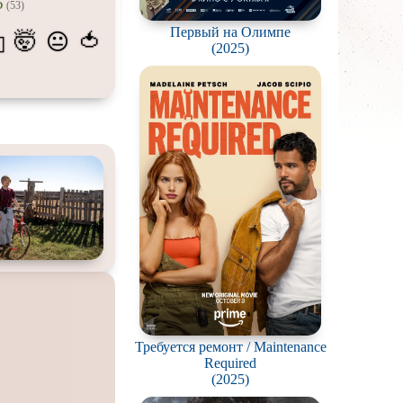
5
(53)
атых
Первый на Олимпе
🤯
🍅
😐
💫
живание
(2025)
озавров
планетян
ьяков и
серийных
ростков
олёты
ки
еров
окументальный
Требуется ремонт / Maintenance
Required
(2025)
й сериал