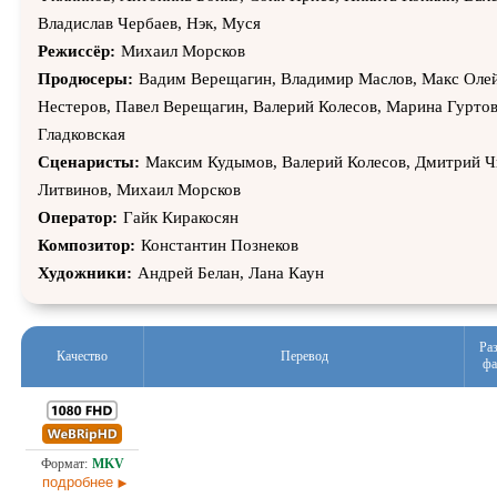
Владислав Чербаев, Нэк, Муся
Режиссёр:
Михаил Морсков
Продюсеры:
Вадим Верещагин, Владимир Маслов, Макс Оле
Нестеров, Павел Верещагин, Валерий Колесов, Марина Гуртов
Гладковская
Сценаристы:
Максим Кудымов, Валерий Колесов, Дмитрий Чи
Литвинов, Михаил Морсков
Оператор:
Гайк Киракосян
Композитор:
Константин Познеков
Художники:
Андрей Белан, Лана Каун
Ра
Качество
Перевод
фа
4,5
Оригинал
16.0
подробнее