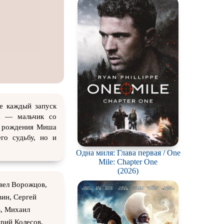
ch
де каждый запуск
а — мальчик со
нь рождения Миша
его судьбу, но и
Одна миля: Глава первая / One
Mile: Chapter One
(2026)
вел Ворожцов,
вин, Сергей
в, Михаил
рий Колесов,