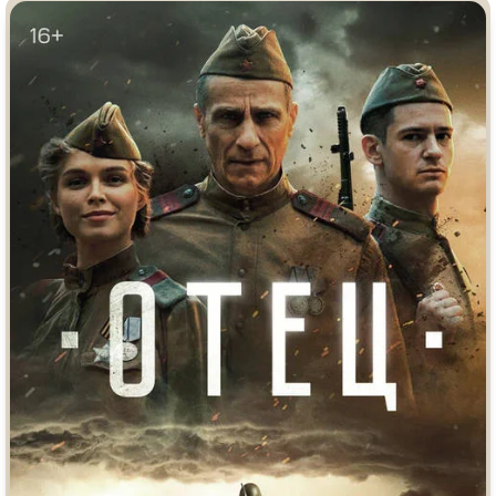
Индийское кино
Киберпанк
Коллекция
Комикс
Маги и Волшебники
Наркотики
Новогодние
Основанное на
реальных
событиях
Параллельные миры
Перевод
Гоблина
Перевод
Кубик в Кубе
Перевод
Кураж-Бамбей
Пеплум
Подростковая
жестокость
Постапокалипсис
Призраки
Про акул
Про апокалипсис
Про богов
Про богатых
Про вампиров
Про ведьм
Про викингов
Про выживание
Про гангстеров
Про гонки