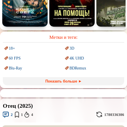
Спектакль
Сказка
Немое кино
Для взрослых
Метки и теги:
18+
3D
60 FPS
4K UHD
Blu-Ray
BDRemux
Marvel
PIXAR
Показать больше ►
Sci-Fi (Научная
фантастика)
Trash (трэш) movies
Авангард и
Сюрреализм
Ангелы и Демоны
Отец (2025)
Аниме
Антиутопия
2
1
4
1780336306
Врачи
Гении