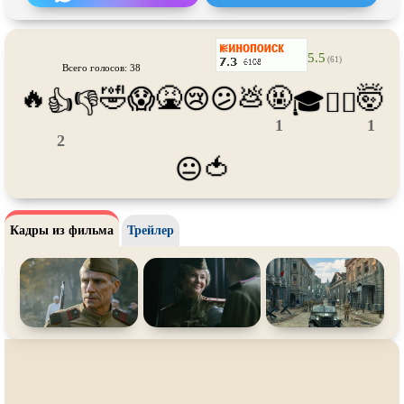
Про футбол
Про хакеров
Про хоккей и
фигурное
Про шпионов
катание
5.5
(61)
Всего голосов: 38
Про Юристов и
Адвокатов
Псевдо
документальный
🔥
🤣
🤮
💩
🤬
🤯
😱
😢
😕
👍
👎
🎓
😵‍💫
Режиссёрская версия
Роуд-муви
1
1
Сверхспособности
Ситком
2
🍅
😐
Слэшер
Стимпанк
Сцены с
обнажённой натурой
Турецкий сериал
Кадры из фильма
Трейлер
Чёрная комедия
Экранизация
В ожидании
TeleSynch
CAMRip