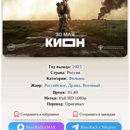
Про деревню
Про динозавров
Про драконов
Про животных
Про зомби
Про инопланетян
Про корабли и подводные
Про космос
лодки
Про любовь
Про маньяков и
серийных
убийц
Про мафию
Про оборотней
2025
Год выхода:
Про пиратов
Про подростков
Россия
Страна:
Фильмы
Категория:
Про путешествия
во времени
Про роботов
Российское
,
Драма
,
Военный
Жанр:
Про рыцарей
Про самолёты
01:40
Время:
Full HD 1080p
Метки:
Про собак
Про снайперов
Оригинал
Перевод:
Про супергероев
Про танки
Сохранить в избранное
Сохранить в закладки
Про танцы
Про тюрьму
Kino-Kach в MAX
Kino-Kach в Telegram