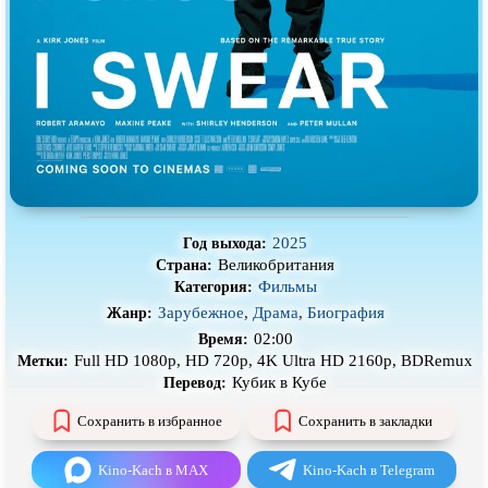
Про деревню
Про динозавров
Про драконов
Про животных
Про зомби
Про инопланетян
Про корабли и подводные
Про космос
лодки
Про любовь
Про маньяков и
серийных
убийц
Про мафию
Про оборотней
2025
Год выхода:
Великобритания
Страна:
Про пиратов
Про подростков
Фильмы
Категория:
Про путешествия
во времени
Про роботов
Зарубежное
,
Драма
,
Биография
Жанр:
02:00
Время:
Про рыцарей
Про самолёты
Full HD 1080p, HD 720p, 4K Ultra HD 2160p, BDRemux
Метки:
Про собак
Про снайперов
Кубик в Кубе
Перевод:
Про супергероев
Про танки
Сохранить в избранное
Сохранить в закладки
Про танцы
Про тюрьму
Kino-Kach в MAX
Kino-Kach в Telegram