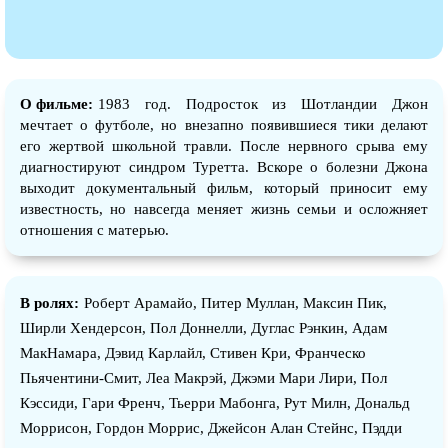
О фильме:
1983 год. Подросток из Шотландии Джон
мечтает о футболе, но внезапно появившиеся тики делают
его жертвой школьной травли. После нервного срыва ему
диагностируют синдром Туретта. Вскоре о болезни Джона
выходит документальный фильм, который приносит ему
известность, но навсегда меняет жизнь семьи и осложняет
отношения с матерью.
В ролях:
Роберт Арамайо, Питер Муллан, Максин Пик,
Ширли Хендерсон, Пол Доннелли, Дуглас Рэнкин, Адам
МакНамара, Дэвид Карлайл, Стивен Кри, Франческо
Пьячентини-Смит, Леа Макрэй, Джэми Мари Лири, Пол
Кэссиди, Гари Френч, Тьерри Мабонга, Рут Милн, Дональд
Моррисон, Гордон Моррис, Джейсон Алан Стейнс, Пэдди