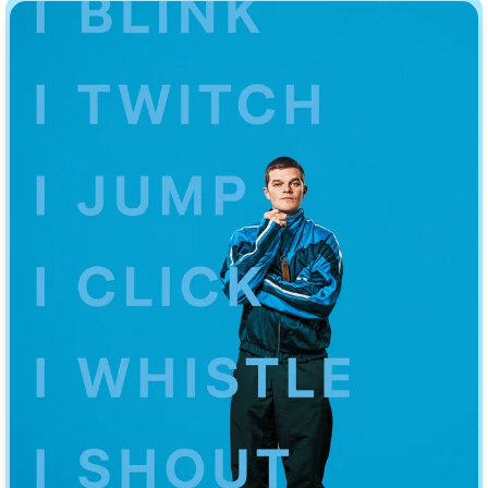
Индийское кино
Киберпанк
Коллекция
Комикс
Маги и Волшебники
Наркотики
Новогодние
Основанное на
реальных
событиях
Параллельные миры
Перевод
Гоблина
Перевод
Кубик в Кубе
Перевод
Кураж-Бамбей
Пеплум
Подростковая
жестокость
Постапокалипсис
Призраки
Про акул
Про апокалипсис
Про богов
Про богатых
Про вампиров
Про ведьм
Про викингов
Про выживание
Про гангстеров
Про гонки