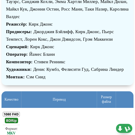
Тауэрс, Санджив Кохли, Эмма Хартли Миллер, Майкл Дилан,
Майкл Кук, Джонни Остин, Росс Манн, Таки Назир, Каролина
Валдес
Режиссёр:
Кирк Джонс
Продюсеры:
Джорджия Бэйлифф, Кирк Джонс, Пьерс
Темпест, Лорен Кокс, Джон Дэвидсон, Грэм Маккензи
Сценарий:
Кирк Джонс
Оператор:
Йамес Бланн
Композитор:
Стивен Ренникс
Художники:
Денис Кумбз, Фелисити Гуд, Сабрина Линдер
Монтаж:
Сэм Снид
Размер
Качество
Перевод
файла
11,77 ГБ
Проф. (одноголосый)
17.05.2026