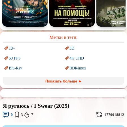
Спектакль
Сказка
Немое кино
Для взрослых
Метки и теги:
18+
3D
60 FPS
4K UHD
Blu-Ray
BDRemux
Marvel
PIXAR
Показать больше ►
Sci-Fi (Научная
фантастика)
Trash (трэш) movies
Авангард и
Сюрреализм
Ангелы и Демоны
Я ругаюсь / I Swear (2025)
Аниме
Антиутопия
0
3
7
1779018812
Врачи
Гении