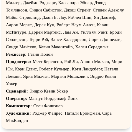
Миллер, Джеймс Роджерс, Кассандра Эбнер, Дэвид
Томлинсон, Сидни Сабистон, Джош Стрейт, Стивен Адеколу,
Майкл Стриклэнд, Джон Б. Лоу, Рэйчел Шин, Ян Джозеф,
Аарон Мерке, Дерек Кун, Роберт Наум Аллен, Кевин
МcИнтyре, Даррен Мартенс, Лам Ан, Уилльям Уайт, Броди
Сэндерсон, Терри Рэй, Ванcе Халлдорсон, Лорен Доннелли,
Синди Майскив, Кевин Макинтайр, Хелен Серадилья
Режиссёр:
Гэвин Полон
Продюсеры:
Мэтт Беренсон, Рой Ли, Арнон Милчен, Мири
Юн, Кэри Дэвис, Роберт Кульцер, Кэти Ландсберг, Натали
Леманн, Ярив Милчэн, Мартин Мошкович, Эндрю Кевин
Уокер
Сценарий:
Эндрю Кевин Уокер
Оператор:
Магнус Норденхоф Йонк
Композитор:
Свен Фолконер
Художники:
Роджер Файрес, Натали Бронфман, Сара
МакКадден