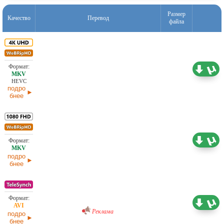
Размер
Качество
Перевод
файла
11,09 ГБ
Отсутствует
24.05.2026
HEVC
подро
бнее
4,60 ГБ
Отсутствует
24.05.2026
подро
бнее
Проф. (полное дублирование) [звук из
1,36 ГБ
кинотеатра]
27.02.2026
Реклама
подро
бнее