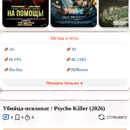
Спектакль
Сказка
Немое кино
Для взрослых
Метки и теги:
18+
3D
60 FPS
4K UHD
Blu-Ray
BDRemux
Marvel
PIXAR
Показать больше ►
Sci-Fi (Научная
фантастика)
Trash (трэш) movies
Авангард и
Сюрреализм
Ангелы и Демоны
Убийца-психопат / Psycho Killer (2026)
Аниме
Антиутопия
0
0
0
1779638972
Врачи
Гении