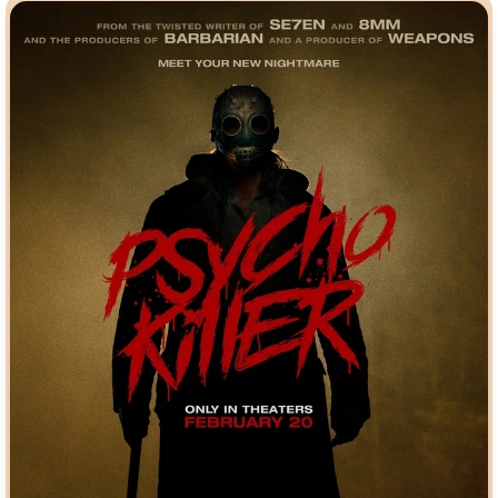
Индийское кино
Киберпанк
Коллекция
Комикс
Маги и Волшебники
Наркотики
Новогодние
Основанное на
реальных
событиях
Параллельные миры
Перевод
Гоблина
Перевод
Кубик в Кубе
Перевод
Кураж-Бамбей
Пеплум
Подростковая
жестокость
Постапокалипсис
Призраки
Про акул
Про апокалипсис
Про богов
Про богатых
Про вампиров
Про ведьм
Про викингов
Про выживание
Про гангстеров
Про гонки