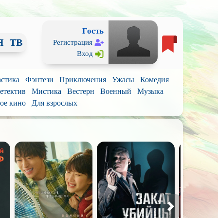
Гость
Я
ТВ
Регистрация
Вход
стика
Фэнтези
Приключения
Ужасы
Комедия
етектив
Мистика
Вестерн
Военный
Музыка
ое кино
Для взрослых