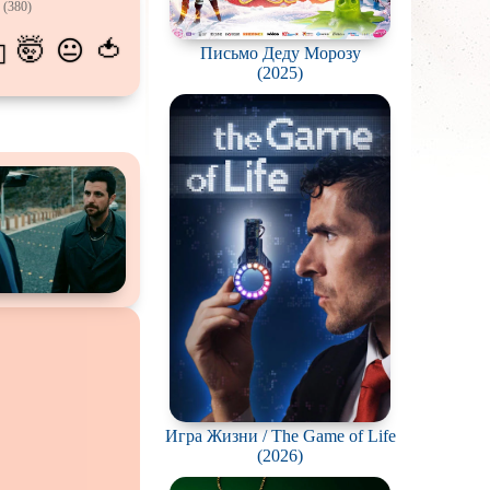
(380)
атых
🤯
🍅
😐
💫
Письмо Деду Морозу
живание
(2025)
озавров
планетян
ьяков и
серийных
ростков
олёты
ки
еров
окументальный
Игра Жизни / The Game of Life
(2026)
й сериал