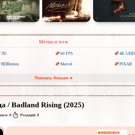
Метки и теги:
3D
60 FPS
4K UHD
BDRemux
Marvel
PIXAR
Trash (трэш) movies
Авангард и
Сюрреализм
Ангелы 
Показать больше ►
Антиутопия
Врачи
Гении
Киберпанк
Коллекция
Комикс
а / Badland Rising (2025)
Наркотики
Новогодние
Основан
событиях
нном:
0
Реакций:
0
Перевод
Кубик в Кубе
Перевод
Гоблина
Перевод
Подростковая
жестокость
Постапокалипсис
Призрак