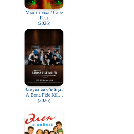
Мыс страха / Cape
Fear
(2026)
Замужняя убийца /
A Bona Fide Killer
(Yubunyeo killeo)
(2026)