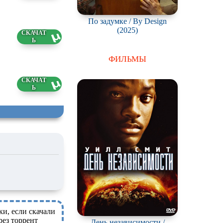
По задумке / By Design
(2025)
6 ГБ
6.2026
ФИЛЬМЫ
4 ГБ
6.2026
ки, если скачали
рез торрент
День независимости /