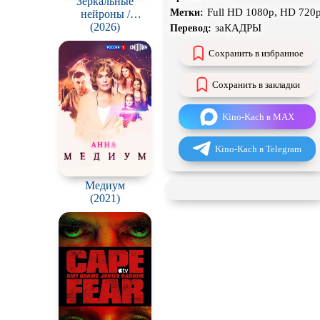
Зеркальные
Full HD 1080p, HD 720
Метки:
нейроны /
Чёрная комедия
Gonggapsepyo
(2026)
заКАДРЫ
Перевод:
CAMRip
Сохранить в избранное
Сохранить в закладки
Kino-Kach в MAX
Kino-Kach в Telegram
Медиум
(2021)