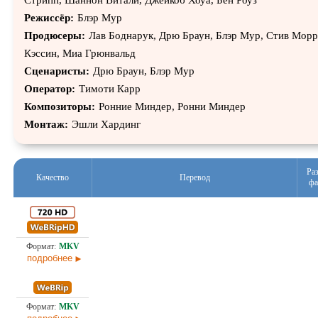
Стрипп, Шаннон Витали, Джейкоб Хоуа, Бен Роуз
Режиссёр:
Блэр Мур
Продюсеры:
Лав Боднарук, Дрю Браун, Блэр Мур, Стив Морр
Кэссин, Миа Грюнвальд
Сценаристы:
Дрю Браун, Блэр Мур
Оператор:
Тимоти Карр
Композиторы:
Ронние Миндер, Ронни Миндер
Монтаж:
Эшли Хардинг
Ра
Качество
Перевод
фа
2,7
Проф. (многоголосый)
14.0
подробнее
1,4
Проф. (многоголосый)
14.0