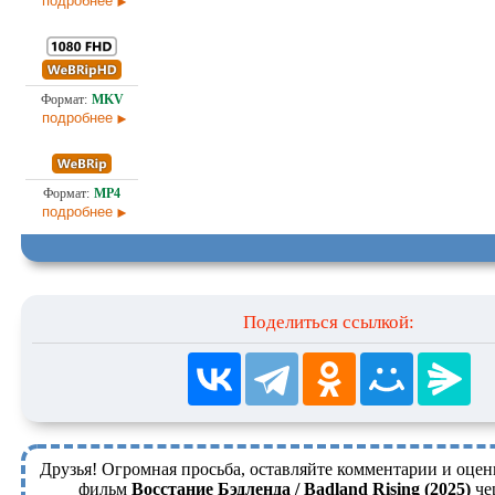
подробнее
5,1
Проф. (многоголосый) заКАДРЫ
14.0
подробнее
1,1
Проф. (многоголосый) заКАДРЫ
14.0
подробнее
Поделиться ссылкой:
Друзья! Огромная просьба, оставляйте комментарии и оцен
фильм
Восстание Бэдленда / Badland Rising (2025)
че