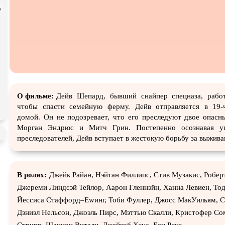
p
Экранизация
В ожидании
TeleSyn
О фильме:
Дейв Шепард, бывший снайпер спецназа, работ
чтобы спасти семейную ферму. Дейв отправляется в 19-
домой. Он не подозревает, что его преследуют двое опасн
Морган Эндрюс и Митч Грин. Постепенно осознавая у
преследователей, Дейв вступает в жестокую борьбу за выжива
В ролях:
Джейк Райан, Нэйтан Филлипс, Стив Музакис, Роберт
Джереми Линдсэй Тейлор, Аарон Гленнэйн, Ханна Левиен, Тод
Йессиcа Стаффорд–Еwинг, Тоби Фуллер, Джосс МакУильям, С
Дэниэл Нельсон, Джоэль Пирс, Мэттью Скалли, Кристофер Со