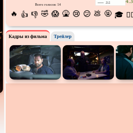
4.3
Всего голосов: 14
Про апокалипсис
Про богов
Про бог
🔥
🤣
🤮
💩
🤬
😱
😢
😕
👍
👎
🎓
😵‍
Про ведьм
Про викингов
Про вы
Про гонки
Про деревню
Про дин
Кадры из фильма
Трейлер
Про животных
Про зомби
Про ино
Про космос
Про любовь
Про ман
убийц
Про оборотней
Про пиратов
Про под
Про роботов
Про рыцарей
Про сам
Про снайперов
Про супергероев
Про тан
Про тюрьму
Про футбол
Про хак
Про шпионов
Про Юристов и
Адвокатов
Псевдо
д
Роуд-муви
Сверхспособности
Ситком
Стимпанк
Сцены с
обнажённой
Турецки
натурой