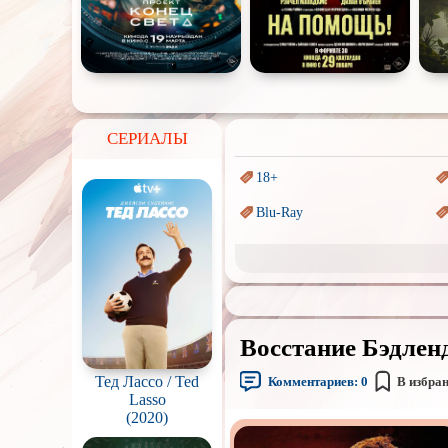
СЕРИАЛЫ
18+
Blu-Ray
Sci-Fi (Научная
фантастика)
Аниме
Индийское кино
Восстание Бэдленд
Маги и Волшебники
Тед Лассо / Ted
Комментариев:
0
В избра
Параллельные миры
Lasso
(2020)
Пеплум