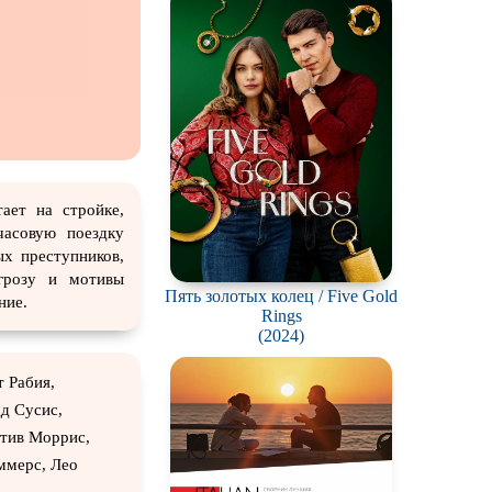
ch
ает на стройке,
часовую поездку
ых преступников,
грозу и мотивы
Пять золотых колец / Five Gold
ние.
Rings
(2024)
 Рабия,
д Суcиc,
тив Моррис,
ммерс, Лео