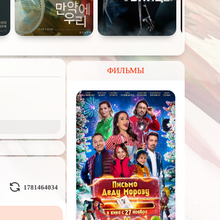
ФИЛЬМЫ
и Демоны
ное на
реальных
1781464034
Кураж-Бамбей
и