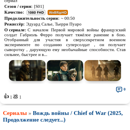
сериал
Сезон / серия:
[S01]
Качество:
Продолжительность серии:
~ 00:50
Режиссёр:
Эдуард Салье, Тьерри Пуаро
О сериале:
С началом Первой мировой войны французский
солдат Габриэль Ферро получает тяжёлое ранение в бою.
Отобранный для участия в сверхсекретном военном
эксперименте по созданию суперсолдат , он получает
сыворотку , дарующую ему необычайные способности. Став
сильнее, быстрее и в...
0
👍
💩
1
1
Сериалы
»
Вождь войны / Chief of War (2025,
Продолжение следует...)