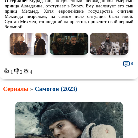
О сериале:
Мурад-хан, потрясенный неожиданной смертью
принца Алааддина, отступает в Бурсу. Ему наследует его сын
принц Мехмед. Хотя европейские государства считали
Мехмеда незрелым, на самом деле ситуация была иной.
Султан Мехмед, взошедший на престол, проведет свой первый
большой ...
0
👍
👎
💩
1
2
4
Сериалы
»
Самогон (2023)