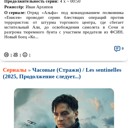
Продолжительность серии:
4 х ~ 00:50
Режиссёр:
Иван Архипов
О сериале:
Отряд «Альфа» под командованием полковника
«Енисея» проводит серию блестящих операций против
террористов: от штурма торгового центра, где сбегает
мстительный Али, до освобождения самолета в Сочи и
разгрома тюремного бунта с участием предателя из ФСИН.
Новый боец ​​«Ко...
0
💩
😢
😐
1
1
1
Сериалы
»
Часовые (Стражи) / Les sentinelles
(2025, Продолжение следует...)