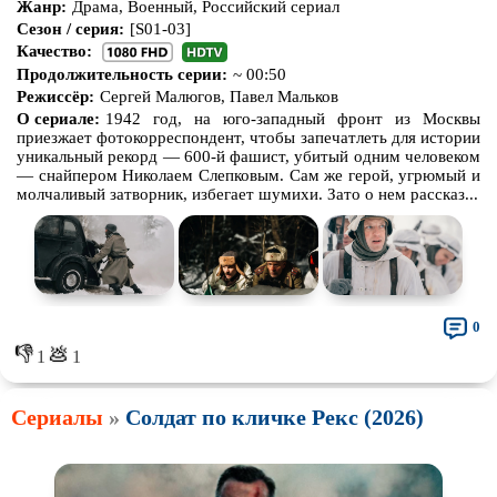
Жанр:
Драма, Военный, Российский сериал
Сезон / серия:
[S01-03]
Качество:
Продолжительность серии:
~ 00:50
Режиссёр:
Сергей Малюгов, Павел Мальков
О сериале:
1942 год, на юго-западный фронт из Москвы
приезжает фотокорреспондент, чтобы запечатлеть для истории
уникальный рекорд — 600-й фашист, убитый одним человеком
— снайпером Николаем Слепковым. Сам же герой, угрюмый и
молчаливый затворник, избегает шумихи. Зато о нем рассказ...
0
👎
💩
1
1
Сериалы
»
Солдат по кличке Рекс (2026)