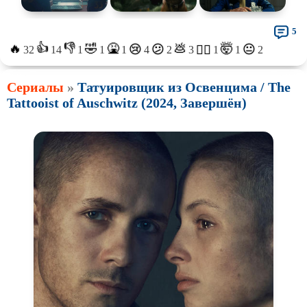
5
👍
👎
🔥
🤣
🤮
💩
🤯
😢
😕
😐
😵‍💫
32
14
1
1
1
4
2
3
1
1
2
Сериалы
»
Татуировщик из Освенцима / The
Tattooist of Auschwitz (2024, Завершён)