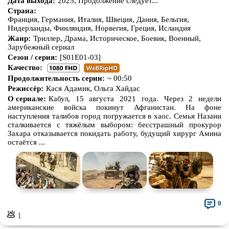
Дата выхода:
2025, Продолжение следует...
Страна:
Франция, Германия, Италия, Швеция, Дания, Бельгия,
Нидерланды, Финляндия, Норвегия, Греция, Исландия
Жанр:
Триллер, Драма, Историческое, Боевик, Военный,
Зарубежный сериал
Сезон / серия:
[S01E01-03]
Качество:
Продолжительность серии:
~ 00:50
Режиссёр:
Кася Адамик, Ольга Хайдас
О сериале:
Кабул, 15 августа 2021 года. Через 2 недели
американские войска покинут Афганистан. На фоне
наступления талибов город погружается в хаос. Семья Назани
сталкивается с тяжёлым выбором: бесстрашный прокурор
Захара отказывается покидать работу, будущий хирург Амина
остаётся ...
0
💩
1