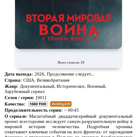
Про апокалипсис
Про богов
Про богатых
Про вампиров
Про ведьм
Про викингов
Про выживание
Про гангстеров
Про гонки
Про деревню
Про динозавров
Про драконов
Всего голосов: 29
Про животных
Про зомби
Дата выхода:
2026, Продолжение следует...
Про инопланетян
Про корабли и подводные
Страна:
США, Великобритания
лодки
Жанр:
Документальный, Историческое, Военный,
Зарубежный сериал
Про космос
Про любовь
Сезон / серия:
[S01]
Про маньяков и
серийных
Про мафию
Качество:
убийц
Продолжительность серии:
~ 00:45
О сериале:
Масштабный двадцатисерийный документальный
Про оборотней
Про пиратов
проект всесторонне исследует самую разрушительную войну в
мировой истории человечества. Подробная хроника
Про подростков
Про путешествия
во времени
охватывает ключевые события на всех фронтах: от зарождения