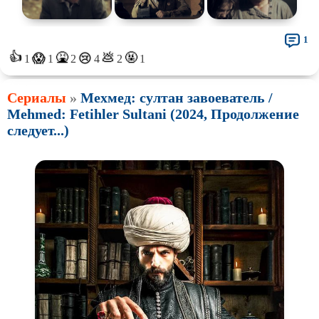
1
👍
🤮
💩
🤬
😱
😢
1
1
2
4
2
1
Сериалы
»
Мехмед: султан завоеватель /
Mehmed: Fetihler Sultani (2024, Продолжение
следует...)