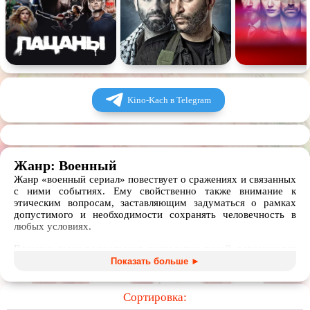
Kino-Kach в Telegram
Жанр: Военный
Жанр «военный сериал» повествует о сражениях и связанных
с ними событиях. Ему свойственно также внимание к
этическим вопросам, заставляющим задуматься о рамках
допустимого и необходимости сохранять человечность в
любых условиях.
Военные сериалы исследует психологию людей, вовлеченных
в сражение, повествуют о страданиях солдат и мирных
Показать больше ►
жителей. Художественные и документальные,
полнометражные и короткометражные фильмы, сериалы и
мультфильмы про войну дают пищу для размышлений об
Сортировка:
истоках героизма и предательства, одновременно восхищая