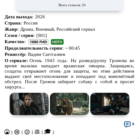
Всего голосов: 24
Дата выхода:
2026
Страна:
Россия
Жанр:
Драма, Военный, Российский сериал
Сезон / серия:
[S01]
Качество:
Продолжительность серии:
~ 00:45
Режиссёр:
Вадим Саетгалиев
О сериале:
Осень 1943 года. На разведгруппу Громова во
время вылазки нападает вражеская овчарка. Защищаясь,
солдаты открывают огонь для защиты, но этим действием
выдают своё местоположение и попадают под миномётный
обстрел. После Громов забирает собаку с собой и просит
хирурга...
0
🎓
🤮
💩
😢
😕
1
1
1
1
1