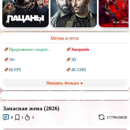
Метки и теги:
Продолжение следует...
Завершён
18+
3D
60 FPS
4K UHD
Blu-Ray
BDRemux
Показать больше ►
Marvel
PIXAR
Sci-Fi (Научная
фантастика)
Trash (трэш) movies
Запасная жена (2026)
Авангард и
Сюрреализм
Ангелы и Демоны
0
1
3
1779610858
Аниме
Антиутопия