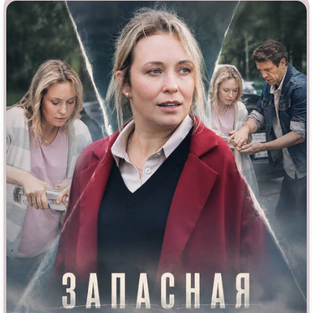
Врачи
Гении
Дорамы
Индийское кино
Киберпанк
Коллекция
Комикс
Маги и Волшебники
Наркотики
Новогодние
Основанное на
реальных
Параллельные миры
событиях
Перевод
Кубик в Кубе
Перевод
Гоблина
Пеплум
Перевод
Кураж-Бамбей
Подростковая
жестокость
Постапокалипсис
Призраки
Про акул
Про апокалипсис
Про богов
Про богатых
Про вампиров
Про ведьм
Про викингов