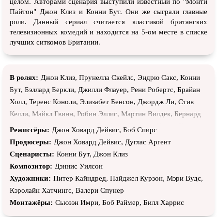
целом. Авторами сценария выступили известный по "Монти
Пайтон" Джон Клиз и Конни Бут. Они же сыграли главные
роли. Данный сериал считается классикой британских
телевизионных комедий и находится на 5-ом месте в списке
лучших ситкомов Британии.
В ролях:
Джон Клиз, Прунелла Скейлс, Эндрю Сакс, Конни
Бут, Бэллард Беркли, Джилли Флауер, Рени Робертс, Брайан
Холл, Теренс Коноли, Элизабет Бенсон, Джордж Ли, Стив
Келли, Майкл Гвинн, Робин Эллис, Мартин Вилдек, Бернард
Криббинс, Андре Маранн, Джеффри Палмер, Никки Хенсон,
Режиссёры:
Джон Ховард Дейвис, Боб Спирс
Брюс Боа, Джоан Сэндерсон, Кен Кэмпбелл, Джон Кармби,
Продюсеры:
Джон Ховард Дейвис, Дуглас Аргент
Дэвид Келли, Джеймс Коссинс, Джеймс Коббинс, Клер
Сценаристы:
Конни Бут, Джон Клиз
Девенпорт, Стив Плайтас, Ивонн Гилан, Уна Стаббс, Клер
Композитор:
Дэннис Уилсон
Нилсон, Бейзил Хенсон, Мевис Паг, Аллан Катбертсон,
Художники:
Питер Кайндред, Найджел Курзон, Мэри Вудс,
Конрад Филлипс, Элспет Грэй, Норман Бёрд, Ричард Дейвис,
Кэролайн Хатчингс, Валери Спунер
Роберт Арнольд, Энн Уэй, Диана Кинг, Пэт Кин, Стелла
Монтажёры:
Сьюзэн Имри, Боб Раймер, Билл Харрис
Тэннер, Бренда Коулинг, Ричард Кэлдикот, Тревор Адамс,