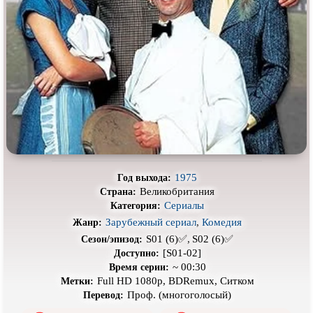
Про выживание
Про гангстеров
Про гонки
Про деревню
Про динозавров
Про драконов
Про животных
Про зомби
Про инопланетян
Про корабли и подводные
лодки
Про космос
Про любовь
Про маньяков и
серийных
Про мафию
убийц
1975
Год выхода:
Великобритания
Страна:
Про оборотней
Про пиратов
Сериалы
Категория:
Про подростков
Про путешествия
во времени
Зарубежный сериал
,
Комедия
Жанр:
S01 (6)✅,
S02 (6)✅
Сезон/эпизод:
Про роботов
Про рыцарей
[S01-02]
Доступно:
~ 00:30
Время серии:
Про самолёты
Про собак
Full HD 1080p, BDRemux, Ситком
Метки:
Про снайперов
Про супергероев
Проф. (многоголосый)
Перевод: