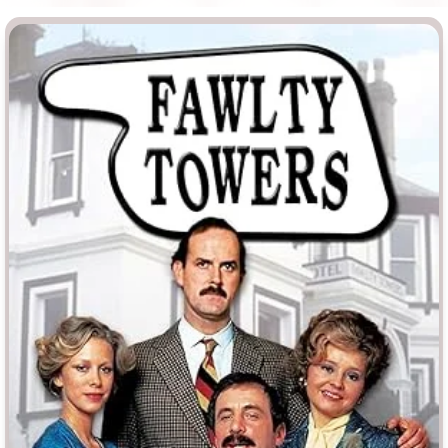
Врачи
Гении
Дорамы
Индийское кино
Киберпанк
Коллекция
Комикс
Маги и Волшебники
Наркотики
Новогодние
Основанное на
реальных
Параллельные миры
событиях
Перевод
Кубик в Кубе
Перевод
Гоблина
Пеплум
Перевод
Кураж-Бамбей
Подростковая
жестокость
Постапокалипсис
Призраки
Про акул
Про апокалипсис
Про богов
Про богатых
Про вампиров
Про ведьм
Про викингов