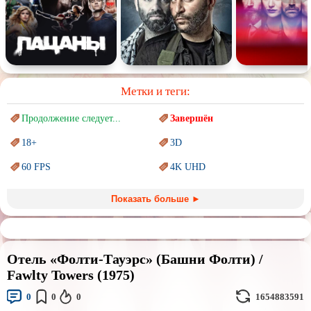
Метки и теги:
Продолжение следует...
Завершён
18+
3D
60 FPS
4K UHD
Blu-Ray
BDRemux
Показать больше ►
Marvel
PIXAR
Sci-Fi (Научная
фантастика)
Trash (трэш) movies
Отель «Фолти-Тауэрс» (Башни Фолти) /
Авангард и
Сюрреализм
Ангелы и Демоны
Fawlty Towers (1975)
Аниме
Антиутопия
0
0
0
1654883591