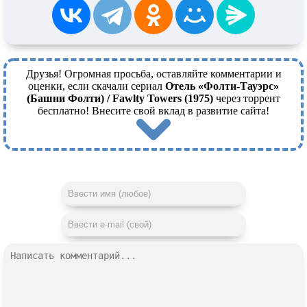
Питер Джессуп, Гарт Уоткинс, Рег Вудс, Гари Дин, Джейн
Уоттс, Марк Кирби, Кевин Хадсон, Джо Санто, Тина Винтер,
Одри Кирби, Питер Кэтон
Друзья! Огромная просьба, оставляйте комментарии и
оценки, если скачали сериал
Отель «Фолти-Тауэрс»
(Башни Фолти) / Fawlty Towers (1975)
через торрент
бесплатно! Внесите свой вклад в развитие сайта!