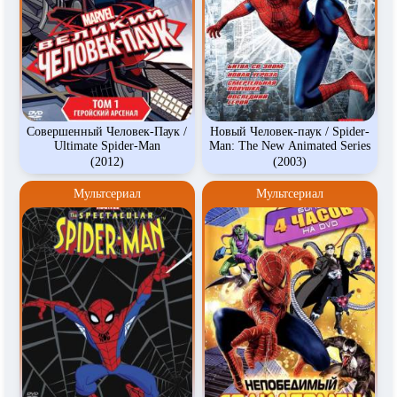
Совершенный Человек-Паук /
Новый Человек-паук / Spider-
Ultimate Spider-Man
Man: The New Animated Series
(2012)
(2003)
Мультсериал
Мультсериал