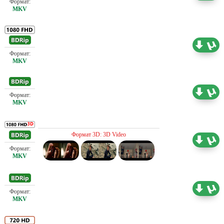
Джош Тровато, Рут Санделл, Эмили Тайлер, Тео ван Голен,
Ли Ванг, Дэниэл Вентура, Крис Виктор, Стефано Вильябона,
Дженалин Вильегас, Барбара Винсент, Эмили Витек, Одетт
Проф. (полное дублирование)
7.76 ГБ
Уордер Хендерсон, Даррен Уитфилд, Келли Уилкоксен, Крис
Уильямс, Ройал Йэтс
Проф. (полное дублирование)
0.77 ГБ
Проф. (полное дублирование)
Формат 3D: 3D Video
17.13 ГБ
Проф. (полное дублирование)
1.47 ГБ