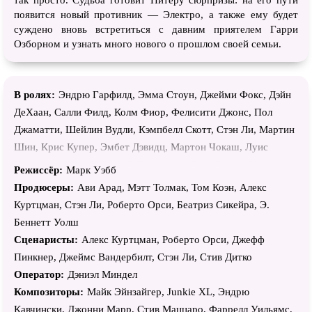
появится новый противник — Электро, а также ему будет
суждено вновь встретиться с давним приятелем Гарри
Озборном и узнать много нового о прошлом своей семьи.
В ролях:
Эндрю Гарфилд, Эмма Стоун, Джейми Фокс, Дэйн
ДеХаан, Салли Филд, Колм Фиор, Фелисити Джонс, Пол
Джаматти, Шейлин Вудли, Кэмпбелл Скотт, Стэн Ли, Мартин
Шин, Крис Купер, Эмбет Дэвидц, Мартон Чокаш, Луис
Канселми, Макс Чарльз, Б.Дж. Новак, Сара Гадон, Майкл
Режиссёр:
Марк Уэбб
Масси, Хорхе Вега, Билл Хек, Тедди Колука, Хелен Штерн,
Продюсеры:
Ави Арад, Мэтт Толмак, Том Коэн, Алекс
Эйди Брайант, Кэл Маккристал, Анслем Ричардсон, Марк
Куртцман, Стэн Ли, Роберто Орси, Беатриз Сикейра, Э.
Доэрти, Джеймс Колби, Кари Коулмэн, Скайлер Гизондо,
Беннетт Уолш
Чарли Депью, Роберт Ньюман, Адриан Мартинес, Тадеус
Сценаристы:
Алекс Куртцман, Роберто Орси, Джефф
Филлипс, Джеймс Майкл МакКоли, Дэвид Шабтай, Грег
Пинкнер, Джеймс Вандербилт, Стэн Ли, Стив Дитко
Коннолли, Тимоти Адамс, Таг Кокер, Джабари Грэй, Джейм
Оператор:
Дэниэл Миндел
Консепшн, Пэт Кирнан, Джессика Або, Клем Чун, Душан
Композиторы:
Майк Эйнзайгер, Junkie XL, Эндрю
Хыска, Андрей Рунцо, Бреннан Тейлор, Слейт Линдер, Дрю
Кавчински, Джонни Марр, Стив Маццаро, Фаррелл Уильямс,