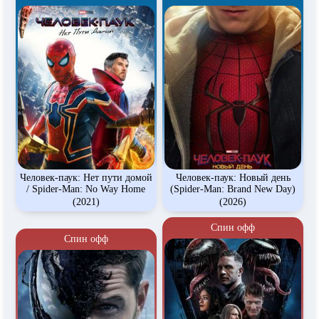
Человек-паук: Нет пути домой
Человек-паук: Новый день
/ Spider-Man: No Way Home
(Spider-Man: Brand New Day)
(2021)
(2026)
Спин офф
Спин офф