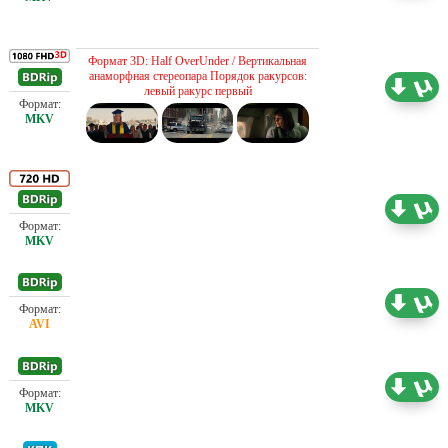
Проф. (полное дублирование)
Формат 3D: Half OverUnder / Вертикальная
анаморфная стереопара Порядок ракурсов:
12.87 ГБ
левый ракурс первый
Проф. (полное дублирование)
3.90 ГБ
Проф. (полное дублирование)
1.99 ГБ
Проф. (полное дублирование)
0.77 ГБ