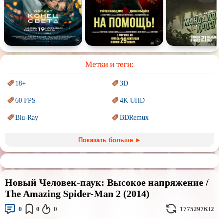
Спектакль
Сказка
Немое кино
Для взрослых
Метки и теги:
18+
3D
60 FPS
4K UHD
Blu-Ray
BDRemux
Marvel
PIXAR
Показать больше ►
Sci-Fi (Научная
фантастика)
Trash (трэш) movies
Авангард и
Сюрреализм
Ангелы и Демоны
Новый Человек-паук: Высокое напряжение /
Аниме
Антиутопия
The Amazing Spider-Man 2 (2014)
Врачи
Гении
0
0
0
1775297632