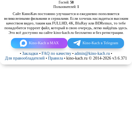
Гостей:
58
Пользователей:
1
Сайт КиноКач постоянно улучшается и ежедневно пополняется
великолепными фильмами и сериалами. Если хочешь насладиться высоким
качеством видео, таким как FULLHD, 4K, BluRay или BDRemux, то тебе
понадобится торрент файл, который в свою очередь, легко найдёшь здесь.
Это всё доступно на сайте kino-kach.ru бесплатно и без регистрации.
Kino-Kach в MAX
Kino-Kach в Telegram
•
Закладки
•
FAQ по качеству
•
admin@kino-kach.ru
•
Для правообладателей
•
Правила
•
kino-kach.ru © 2014-2026 v3.6.371