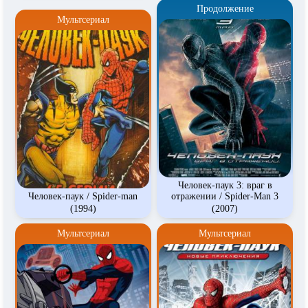
Продолжение
Мультсериал
Человек-паук 3: враг в
Человек-паук / Spider-man
отражении / Spider-Man 3
(1994)
(2007)
Мультсериал
Мультсериал