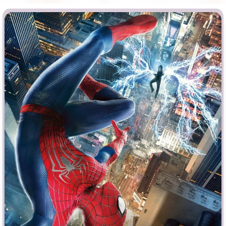
Индийское кино
Киберпанк
Коллекция
Комикс
Маги и Волшебники
Наркотики
Новогодние
Основанное на
реальных
событиях
Параллельные миры
Перевод
Гоблина
Перевод
Кубик в Кубе
Перевод
Кураж-Бамбей
Пеплум
Подростковая
жестокость
Постапокалипсис
Призраки
Про акул
Про апокалипсис
Про богов
Про богатых
Про вампиров
Про ведьм
Про викингов
Про выживание
Про гангстеров
Про гонки