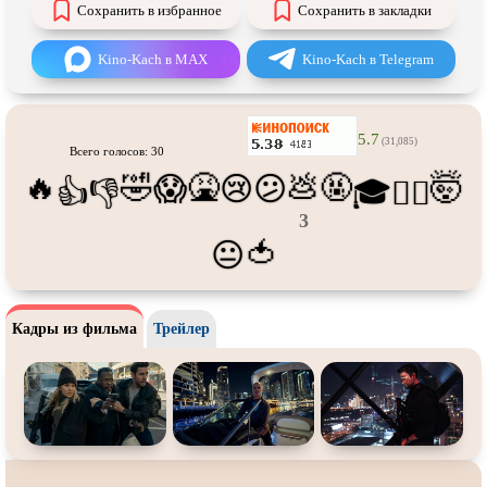
Про футбол
Про хакеров
Сохранить в избранное
Сохранить в закладки
Про хоккей и
фигурное
Про шпионов
Kino-Kach в MAX
Kino-Kach в Telegram
катание
Про Юристов и
Адвокатов
Псевдо
документальный
Режиссёрская версия
Роуд-муви
5.7
(31,085)
Всего голосов: 30
Сверхспособности
Ситком
🔥
🤣
🤮
💩
🤬
🤯
😱
😢
😕
👍
👎
🎓
😵‍💫
Слэшер
Стимпанк
3
Сцены с
обнажённой натурой
Турецкий сериал
🍅
😐
Чёрная комедия
Экранизация
В ожидании
TeleSynch
Кадры из фильма
Трейлер
CAMRip