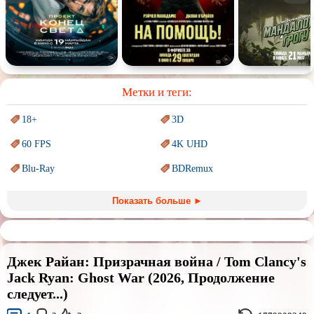
Спектакль
Сказка
Немое кино
Для взрослых
Метки и теги:
18+
3D
60 FPS
4K UHD
Blu-Ray
BDRemux
Marvel
PIXAR
Показать больше ►
Sci-Fi (Научная
фантастика)
Trash (трэш) movies
Авангард и
Сюрреализм
Ангелы и Демоны
Джек Райан: Призрачная война / Tom Clancy's
Аниме
Антиутопия
Jack Ryan: Ghost War (2026, Продолжение
следует...)
Врачи
Гении