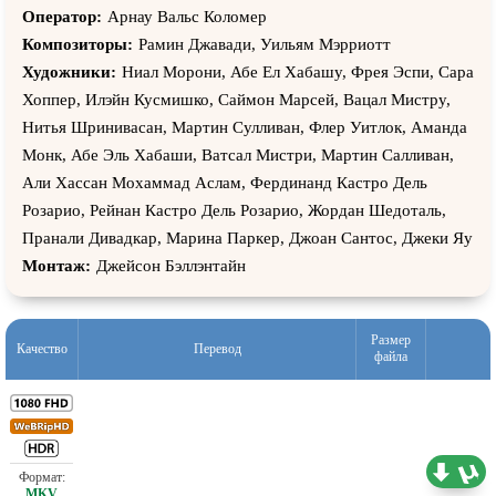
Оператор:
Арнау Вальс Коломер
Композиторы:
Рамин Джавади, Уильям Мэрриотт
Художники:
Ниал Морони, Абе Ел Хабашy, Фрея Эспи, Сара
Хоппер, Илэйн Кусмишко, Саймон Марсей, Вацал Мистрy,
Нитья Шринивасан, Мартин Сулливан, Флер Уитлок, Аманда
Монк, Абе Эль Хабаши, Ватсал Мистри, Мартин Салливан,
Али Хассан Мохаммад Аслам, Фердинанд Кастро Дель
Розарио, Рейнан Кастро Дель Розарио, Жордан Шедоталь,
Пранали Дивадкар, Марина Паркер, Джоан Сантос, Джеки Яу
Монтаж:
Джейсон Бэллэнтайн
Размер
Качество
Перевод
файла
4,43 ГБ
Проф. (полное дублирование)
27.05.2026