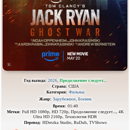
Про деревню
Про динозавров
Про драконов
Про животных
Про зомби
Про инопланетян
Про корабли и подводные
Про космос
лодки
Про любовь
Про маньяков и
серийных
убийц
Про мафию
Про оборотней
Про пиратов
Про подростков
2026
,
Продолжение следует...
Год выхода:
Про путешествия
во времени
Про роботов
США
Страна:
Про рыцарей
Про самолёты
Фильмы
Категория:
Зарубежное
,
Боевик
Жанр:
Про собак
Про снайперов
01:40
Время:
Про супергероев
Про танки
Full HD 1080p, HD 720p, Продолжение следует..., 4K
Метки:
Ultra HD 2160p, Технология HDR
Про танцы
Про тюрьму
HDrezka Studio, RuDub, TVShows
Перевод: