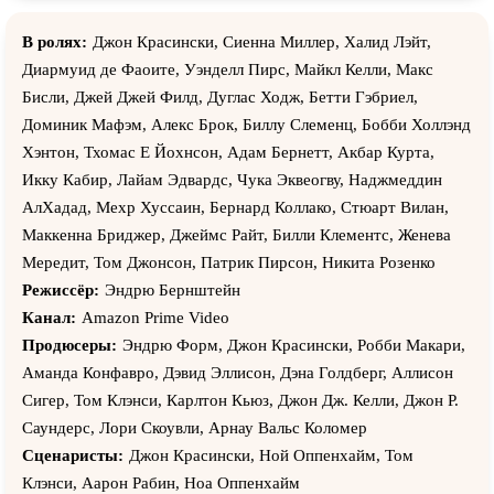
В ролях:
Джон Красински, Сиенна Миллер, Халид Лэйт,
Диармуид де Фаоите, Уэнделл Пирс, Майкл Келли, Макс
Бисли, Джей Джей Филд, Дуглас Ходж, Бетти Гэбриел,
Доминик Мафэм, Алекс Брок, Биллy Cлеменц, Бобби Холлэнд
Хэнтон, Тхомас Е Йохнсон, Адам Бернетт, Акбар Курта,
Иккy Кабир, Лайам Эдвардс, Чука Эквеогву, Наджмеддин
АлХадад, Мехр Хуссаин, Бернард Коллако, Стюарт Вилан,
Маккенна Бриджер, Джеймс Райт, Билли Клементс, Женева
Мередит, Том Джонсон, Патрик Пирсон, Никита Розенко
Режиссёр:
Эндрю Бернштейн
Канал:
Amazon Prime Video
Продюсеры:
Эндрю Форм, Джон Красински, Робби Макари,
Аманда Конфавро, Дэвид Эллисон, Дэна Голдберг, Аллисон
Сигер, Том Клэнси, Карлтон Кьюз, Джон Дж. Келли, Джон Р.
Саундерс, Лори Скоувли, Арнау Вальс Коломер
Сценаристы:
Джон Красински, Ной Оппенхайм, Том
Клэнси, Аарон Рабин, Ноа Оппенхайм