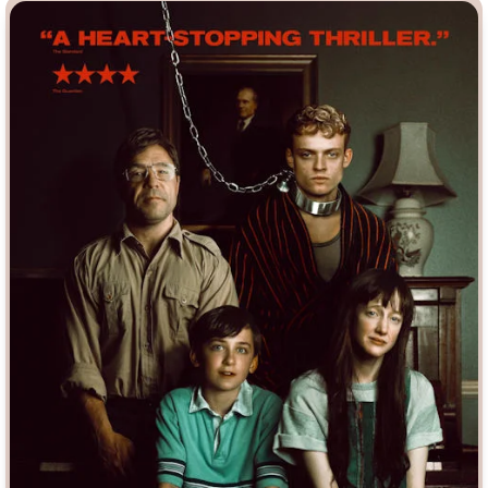
Индийское кино
Киберпанк
Коллекция
Комикс
Маги и Волшебники
Наркотики
Новогодние
Основанное на
реальных
событиях
Параллельные миры
Перевод
Гоблина
Перевод
Кубик в Кубе
Перевод
Кураж-Бамбей
Пеплум
Подростковая
жестокость
Постапокалипсис
Призраки
Про акул
Про апокалипсис
Про богов
Про богатых
Про вампиров
Про ведьм
Про викингов
Про выживание
Про гангстеров
Про гонки