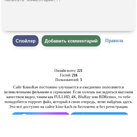
Правила
Онлайн всего:
221
Гостей:
216
Пользователей:
5
Сайт КиноКач постоянно улучшается и ежедневно пополняется
великолепными фильмами и сериалами. Если хочешь насладиться высоким
качеством видео, таким как FULLHD, 4K, BluRay или BDRemux, то тебе
понадобится торрент файл, который в свою очередь, легко найдёшь здесь.
Это всё доступно на сайте kino-kach.ru бесплатно и без регистрации.
Kino-Kach в MAX
Kino-Kach в Telegram
•
Закладки
•
FAQ по качеству
•
admin@kino-kach.ru
•
Для правообладателей
•
Правила
•
kino-kach.ru © 2014-2026 v3.6.379