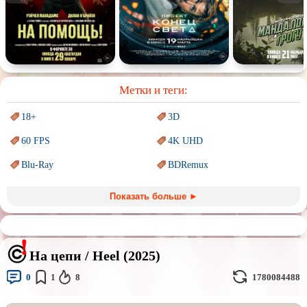
Спектакль
Сказка
Немое кино
Для взрослых
Метки и теги:
18+
3D
60 FPS
4K UHD
Blu-Ray
BDRemux
Marvel
PIXAR
Показать больше ►
Sci-Fi (Научная
фантастика)
Trash (трэш) movies
Авангард и
Сюрреализм
Ангелы и Демоны
На цепи / Heel (2025)
Аниме
Антиутопия
0
1
8
1780084488
Врачи
Гении