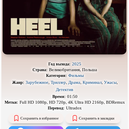
Про деревню
Про динозавров
Про драконов
Про животных
Про зомби
Про инопланетян
Про корабли и подводные
Про космос
лодки
Про любовь
Про маньяков и
серийных
убийц
Про мафию
Про оборотней
2025
Год выхода:
Великобритания, Польша
Страна:
Про пиратов
Про подростков
Фильмы
Категория:
Про путешествия
во времени
Про роботов
Зарубежное
,
Триллер
,
Драма
,
Криминал
,
Ужасы
,
Жанр:
Детектив
Про рыцарей
Про самолёты
01:50
Время:
Про собак
Про снайперов
Full HD 1080p, HD 720p, 4K Ultra HD 2160p, BDRemux
Метки:
Ultradox
Перевод:
Про супергероев
Про танки
Сохранить в избранное
Сохранить в закладки
Про танцы
Про тюрьму