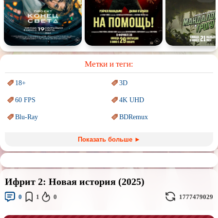
Спектакль
Сказка
Немое кино
Для взрослых
Метки и теги:
18+
3D
60 FPS
4K UHD
Blu-Ray
BDRemux
Marvel
PIXAR
Показать больше ►
Sci-Fi (Научная
фантастика)
Trash (трэш) movies
Авангард и
Сюрреализм
Ангелы и Демоны
Ифрит 2: Новая история (2025)
Аниме
Антиутопия
0
1
0
1777479029
Врачи
Гении