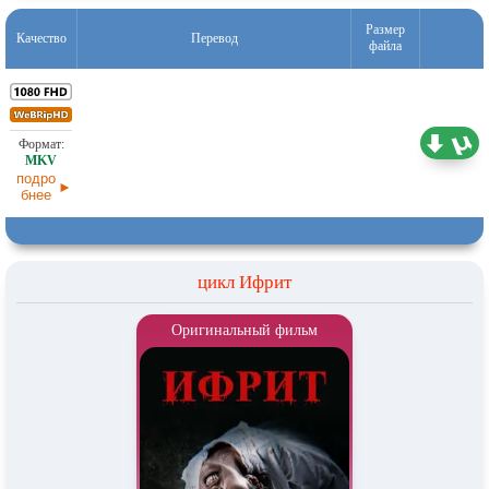
Размер
Качество
Перевод
файла
2,17 ГБ
Субтитры
29.04.2026
подро
бнее
цикл Ифрит
Оригинальный фильм