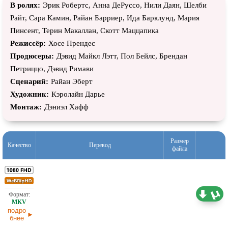
В ролях:
Эрик Робертс, Анна ДеРуссо, Нили Даян, Шелби
Райт, Сара Камин, Райан Барриер, Ида Барклунд, Мария
Пинсент, Терин Макаллан, Скотт Маццапика
Режиссёр:
Хосе Прендес
Продюсеры:
Дэвид Майкл Лэтт, Пол Бейлс, Брендан
Петриццо, Дэвид Римави
Сценарий:
Райан Эберт
Художник:
Кэролайн Дарье
Монтаж:
Дэниэл Хафф
Размер
Качество
Перевод
файла
2,46 ГБ
Проф. (многоголосый)
30.06.2026
подро
бнее