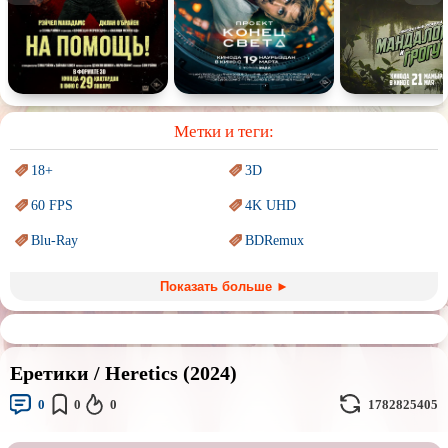
Спектакль
Сказка
Немое кино
Для взрослых
Метки и теги:
18+
3D
60 FPS
4K UHD
Blu-Ray
BDRemux
Marvel
PIXAR
Показать больше ►
Sci-Fi (Научная
фантастика)
Trash (трэш) movies
Авангард и
Сюрреализм
Ангелы и Демоны
Еретики / Heretics (2024)
Аниме
Антиутопия
0
0
0
1782825405
Врачи
Гении