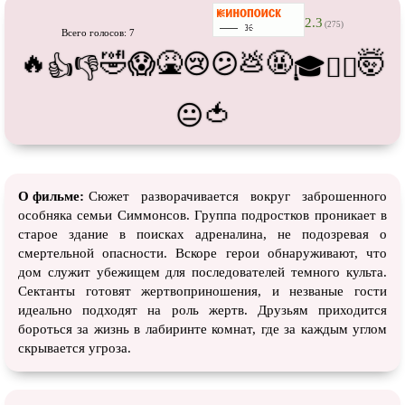
Про футбол
Про хакеров
2.3
(275)
Всего голосов: 7
Про хоккей и
фигурное
Про шпионов
катание
🔥
🤣
🤮
💩
🤬
🤯
😱
😢
😕
👍
👎
🎓
😵‍💫
Про Юристов и
Адвокатов
Псевдо
документальный
🍅
Режиссёрская версия
Роуд-муви
😐
Сверхспособности
Ситком
Слэшер
Стимпанк
О фильме:
Сюжет разворачивается вокруг заброшенного
Сцены с
обнажённой натурой
Турецкий сериал
особняка семьи Симмонсов. Группа подростков проникает в
Чёрная комедия
Экранизация
старое здание в поисках адреналина, не подозревая о
смертельной опасности. Вскоре герои обнаруживают, что
В ожидании
TeleSynch
дом служит убежищем для последователей темного культа.
Сектанты готовят жертвоприношения, и незваные гости
CAMRip
идеально подходят на роль жертв. Друзьям приходится
бороться за жизнь в лабиринте комнат, где за каждым углом
скрывается угроза.