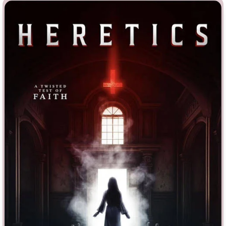
Индийское кино
Киберпанк
Коллекция
Комикс
Маги и Волшебники
Наркотики
Новогодние
Основанное на
реальных
событиях
Параллельные миры
Перевод
Гоблина
Перевод
Кубик в Кубе
Перевод
Кураж-Бамбей
Пеплум
Подростковая
жестокость
Постапокалипсис
Призраки
Про акул
Про апокалипсис
Про богов
Про богатых
Про вампиров
Про ведьм
Про викингов
Про выживание
Про гангстеров
Про гонки