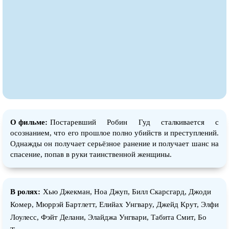
О фильме:
Постаревший Робин Гуд сталкивается с
осознанием, что его прошлое полно убийств и преступлений.
Однажды он получает серьёзное ранение и получает шанс на
спасение, попав в руки таинственной женщины.
В ролях:
Хью Джекман, Ноа Джуп, Билл Скарсгард, Джоди
Комер, Мюррэй Бартлетт, Елийах Унгварy, Джейд Крут, Элфи
Лоулесс, Фэйт Делани, Элайджа Унгвари, Табита Смит, Бо