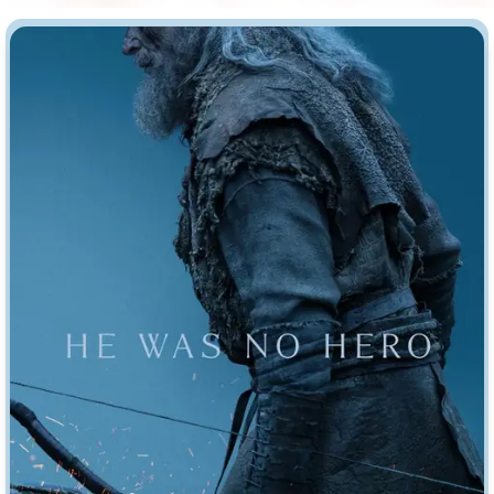
Индийское кино
Киберпанк
Коллекция
Комикс
Маги и Волшебники
Наркотики
Новогодние
Основанное на
реальных
событиях
Параллельные миры
Перевод
Гоблина
Перевод
Кубик в Кубе
Перевод
Кураж-Бамбей
Пеплум
Подростковая
жестокость
Постапокалипсис
Призраки
Про акул
Про апокалипсис
Про богов
Про богатых
Про вампиров
Про ведьм
Про викингов
Про выживание
Про гангстеров
Про гонки