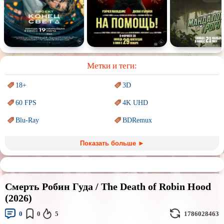
Спектакль
Сказка
Немое кино
Для взрослых
Метки и теги:
18+
3D
60 FPS
4K UHD
Blu-Ray
BDRemux
Marvel
PIXAR
Показать больше ►
Sci-Fi (Научная
фантастика)
Trash (трэш) movies
Авангард и
Сюрреализм
Ангелы и Демоны
Смерть Робин Гуда / The Death of Robin Hood
Аниме
Антиутопия
(2026)
Врачи
Гении
0
0
5
1786028463