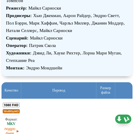
Томпсон
Режиссёр:
Майкл Сарноски
Продюсеры:
Хью Джекман, Аарон Райдер, Эндрю Светт,
Пол Бэрри, Марк Хаффам, Чарльз Миллер, Джанин Моддер,
Натали Селлерс, Майкл Сарноски
Сценарий:
Майкл Сарноски
Оператор:
Патрик Скола
Художники:
Дэвид Ли, Хауке Рихтер, Лорна Мари Муган,
Степхание Реа
Монтаж:
Эндрю Мондшейн
Размер
Качество
Перевод
файла
11,36 ГБ
Проф. (полное дублирование) TVShows
06.08.2026
подро
бнее