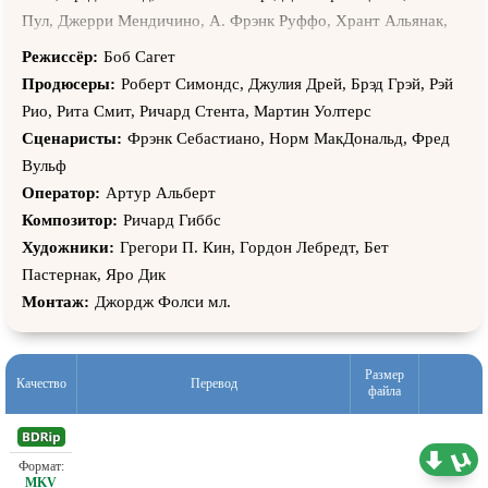
Пул, Джерри Мендичино, А. Фрэнк Руффо, Хрант Альянак,
Майкл Волланс, Грант Никэллс, Дебора Хиндерштейн, Скотт
Режиссёр:
Боб Сагет
Гибсон, Лаура Стоун, Полли Шеннон, Румми Бишоп, Джеймс
Продюсеры:
Роберт Симондс, Джулия Дрей, Брэд Грэй, Рэй
Кэрролл, Генри Чан, Дэвид Кокнер, Пол О’Салливан, Уни
Рио, Рита Смит, Ричард Стента, Мартин Уолтерс
Пак, Бойд Бэнкс, Б.Дж. МакКуин, Тони Мэйлер, Шэйн Дэйли,
Сценаристы:
Фрэнк Себастиано, Норм МакДональд, Фред
Джеймс Бинкли, Джеймс Дауни, Фред Вульф, Вилфрид Брэй,
Вульф
Джессика Букер, Джони Чейз, Конрад Бергшнейдер, Кэй
Оператор:
Артур Альберт
Хоутри, Ллойд Уайт, Дини Петти, Майк Энскомб, Ховард
Композитор:
Ричард Гиббс
Джером, Артуро Джил, Ребекка Ромейн, Джослин Венн,
Художники:
Грегори П. Кин, Гордон Лебредт, Бет
Робби Рокс, Крис Джиллетт, Кевин П. Фарли, Санджай
Пастернак, Яро Дик
Талвар, Тревор Бэйн, Горд Мартино, Джордж Спердакос,
Монтаж:
Джордж Фолси мл.
Эмилио Роман, Джордж Чувало, Гэри Коулман, Кен Нортон,
Кристин Одди, Роберт Шипман, Ричард Сали, Майкл А.
Миранда, Миф, Клифф Сондерс, Бесс Мотта, Крис Фарли,
Размер
Качество
Перевод
файла
Конрад Гуд, Джон Гудман, Шерри Хиллиард, Адам Сэндлер,
Дженнифер Стид
Проф. (двухголосый) НТВ
0.73 ГБ