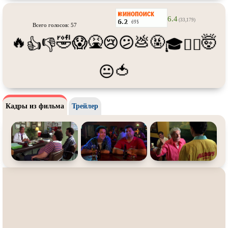
Про футбол
Про хакеров
6.4
Про хоккей и
фигурное
Про шпионов
(33,179)
Всего голосов: 57
катание
🔥
🤣
🤮
💩
🤬
🤯
😱
😢
😕
👍
👎
🎓
😵‍💫
Про Юристов и
Адвокатов
Псевдо
документальный
Режиссёрская версия
Роуд-муви
🍅
😐
Сверхспособности
Ситком
Слэшер
Стимпанк
Кадры из фильма
Трейлер
Сцены с
обнажённой натурой
Турецкий сериал
Чёрная комедия
Экранизация
В ожидании
TeleSynch
CAMRip