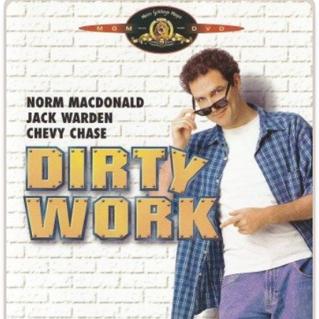
Индийское кино
Киберпанк
Коллекция
Комикс
Маги и Волшебники
Наркотики
Новогодние
Основанное на
реальных
событиях
Параллельные миры
Перевод
Гоблина
Перевод
Кубик в Кубе
Перевод
Кураж-Бамбей
Пеплум
Подростковая
жестокость
Постапокалипсис
Призраки
Про акул
Про апокалипсис
Про богов
Про богатых
Про вампиров
Про ведьм
Про викингов
Про выживание
Про гангстеров
Про гонки