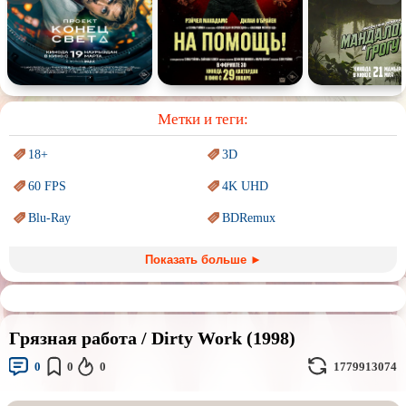
Спектакль
Сказка
Немое кино
Для взрослых
Метки и теги:
18+
3D
60 FPS
4K UHD
Blu-Ray
BDRemux
Marvel
PIXAR
Показать больше ►
Sci-Fi (Научная
фантастика)
Trash (трэш) movies
Авангард и
Сюрреализм
Ангелы и Демоны
Грязная работа / Dirty Work (1998)
Аниме
Антиутопия
0
0
0
1779913074
Врачи
Гении