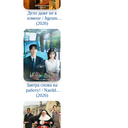
Дело даже не в
измене / Jigeum
bullyuni munjega
(2026)
animnida
Завтра снова на
работу! / Naeildo
chulgeun!
(2026)