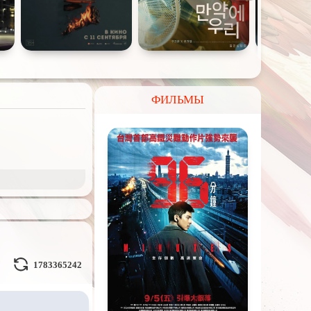
ФИЛЬМЫ
и Демоны
ное на
реальных
1783365242
Кураж-Бамбей
и