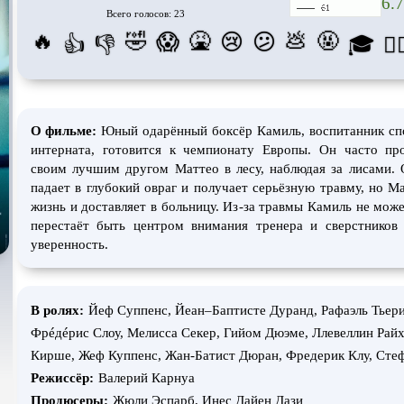
6.7
Всего голосов: 23
Про апокалипсис
Про богов
Про бог
🔥
🤣
🤮
💩
🤬
😱
😢
😕
👍
👎
🎓
😵‍
Про ведьм
Про викингов
Про вы
Про гонки
Про деревню
Про дин
Про животных
Про зомби
Про ино
О фильме:
Юный одарённый боксёр Камиль, воспитанник сп
Про космос
Про любовь
Про ман
интерната, готовится к чемпионату Европы. Он часто пр
убийц
своим лучшим другом Маттео в лесу, наблюдая за лисами.
Про оборотней
Про пиратов
Про под
падает в глубокий овраг и получает серьёзную травму, но Ма
жизнь и доставляет в больницу. Из-за травмы Камиль не може
Про роботов
Про рыцарей
Про сам
перестаёт быть центром внимания тренера и сверстников
уверенность.
Про снайперов
Про супергероев
Про тан
Про тюрьму
Про футбол
Про хак
В ролях:
Йеф Cуппенс, Йеан–Баптисте Дуранд, Рафаэль Тьери
Про шпионов
Про Юристов и
Адвокатов
Псевдо
д
Фрéдéриc Cлоу, Мелисса Секер, Гийом Дюэме, Ллевеллин Рай
Роуд-муви
Сверхспособности
Ситком
Кирше, Жеф Куппенс, Жан-Батист Дюран, Фредерик Клу, Сте
Режиссёр:
Валерий Карнуа
Стимпанк
Сцены с
обнажённой
Турецки
натурой
Продюсеры:
Жюли Эспарб, Инес Дайен Дази