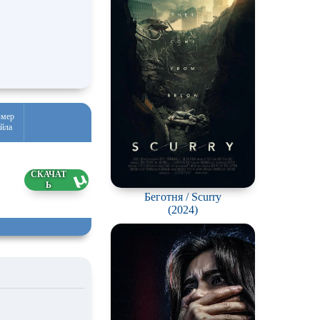
ch
змер
йла
1 ГБ
7.2026
Беготня / Scurry
(2024)