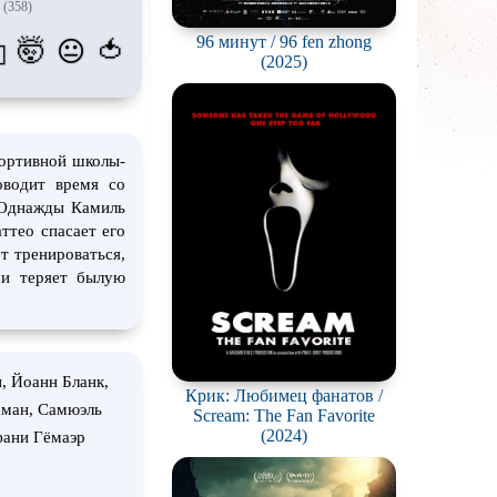
(358)
атых
96 минут / 96 fen zhong
🤯
🍅
😐
💫
живание
(2025)
озавров
планетян
ортивной школы-
ьяков и
серийных
оводит время со
 Однажды Камиль
ростков
ттео спасает его
т тренироваться,
олёты
 и теряет былую
ки
еров
, Йоанн Бланк,
окументальный
Крик: Любимец фанатов /
хман, Самюэль
Scream: The Fan Favorite
(2024)
фани Гёмаэр
й сериал