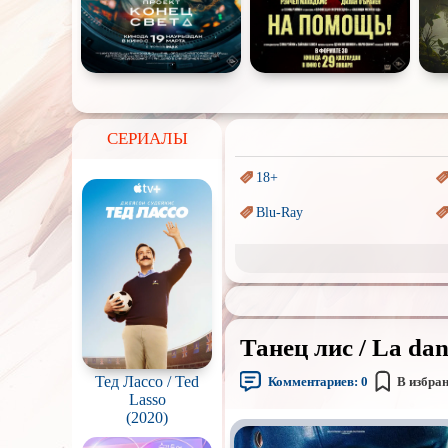
СЕРИАЛЫ
18+
Blu-Ray
Sci-Fi (Научная
фантастика)
Аниме
Индийское кино
Танец лис / La dan
Маги и Волшебники
Тед Лассо / Ted
Комментариев:
0
В избра
Параллельные миры
Lasso
(2020)
Пеплум