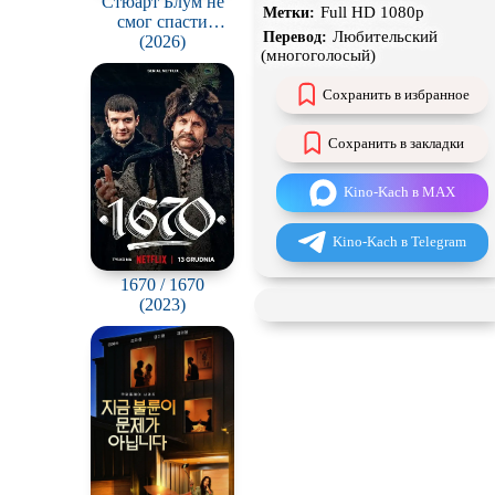
Стюарт Блум не
Full HD 1080p
Метки:
смог спасти
Чёрная комедия
Любительский
Перевод:
вселенную / Stuart
(2026)
(многоголосый)
Fails to Save the
CAMRip
Universe
Сохранить в избранное
Сохранить в закладки
Kino-Kach в MAX
Kino-Kach в Telegram
1670 / 1670
(2023)