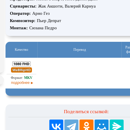
Сценаристы:
Жак Акшоти, Валерий Карнуа
Экранизация
В ожидании
TeleSyn
Оператор:
Арно Гез
Композитор:
Пьер Депрат
Монтаж:
Сюзана Педро
Ра
Качество
Перевод
фа
6,2
Любительский (многоголосый)
06.0
подробнее
Поделиться ссылкой: