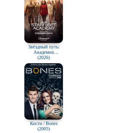
Звёздный путь:
Академия
Звёздного флота /
(2026)
Star Trek: Starfleet
Academy
Кости / Bones
(2005)