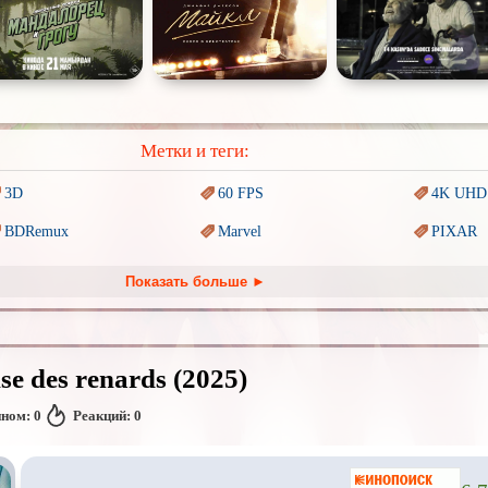
Метки и теги:
3D
60 FPS
4K UHD
BDRemux
Marvel
PIXAR
Trash (трэш) movies
Авангард и
Сюрреализм
Ангелы 
Показать больше ►
Антиутопия
Врачи
Гении
Киберпанк
Коллекция
Комикс
se des renards (2025)
Наркотики
Новогодние
Основан
событиях
нном:
0
Реакций:
0
Перевод
Кубик в Кубе
Перевод
Гоблина
Перевод
Подростковая
жестокость
Постапокалипсис
Призрак