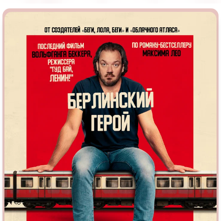
Индийское кино
Киберпанк
Коллекция
Комикс
Маги и Волшебники
Наркотики
Новогодние
Основанное на
реальных
событиях
Параллельные миры
Перевод
Гоблина
Перевод
Кубик в Кубе
Перевод
Кураж-Бамбей
Пеплум
Подростковая
жестокость
Постапокалипсис
Призраки
Про акул
Про апокалипсис
Про богов
Про богатых
Про вампиров
Про ведьм
Про викингов
Про выживание
Про гангстеров
Про гонки