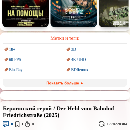
Спектакль
Сказка
Немое кино
Для взрослых
Метки и теги:
18+
3D
60 FPS
4K UHD
Blu-Ray
BDRemux
Marvel
PIXAR
Показать больше ►
Sci-Fi (Научная
фантастика)
Trash (трэш) movies
Авангард и
Сюрреализм
Ангелы и Демоны
Берлинский герой / Der Held vom Bahnhof
Аниме
Антиутопия
Friedrichstraße (2025)
Врачи
Гении
0
1
0
1778228384