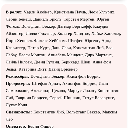
В ролях:
Чарли Хюбнер, Кристиана Пауль, Леон Улльрих,
Леони Бенеш, Даниэль Брюль, Торстен Мертен, Юрген
Фогель, Вольфганг Беккер, Дагмар Бергхофф, Клаудия
Айзингер, Лилли Фихтнер, Хольгер Хандтке, Хайке Ханольд,
Йорн Хеншел, Филеас Хейблом, Штефен Юргенс, Арнд
Клавиттер, Петер Курт, Дани Леви, Константин Либ, Ева
Лёбау, Лесли Молтон, Аннабель Манденг, Дирк Мартенс,
Лайла Нилсен, Дэвид Руланд, Бернхард Шюц, Анна фон
Зельд, Катарина Витт, Давид Брюкнер
Режиссёры:
Вольфганг Беккер, Ахим фон Боррис
Продюсеры:
Штефан Арндт, Ахим фон Боррис, Иван
Самохвалов, Александр Цекало, Маркус Лоджс, Константин
Либ, Гавриил Гордеев, Сергей Шишкин, Титус Беверунге,
Лукас Колл
Сценаристы:
Константин Либ, Вольфганг Беккер, Максим
Лео
Оператор:
Бернд Фишер