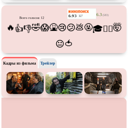
Про футбол
Про хакеров
Про хоккей и
фигурное
Про шпионов
6.3
(583)
катание
Всего голосов: 12
Про Юристов и
Адвокатов
Псевдо
документальный
🔥
🤣
🤮
💩
🤬
🤯
😱
😢
😕
👍
👎
🎓
😵‍💫
Режиссёрская версия
Роуд-муви
🍅
😐
Сверхспособности
Ситком
Слэшер
Стимпанк
Кадры из фильма
Трейлер
Сцены с
обнажённой натурой
Турецкий сериал
Чёрная комедия
Экранизация
В ожидании
TeleSynch
CAMRip