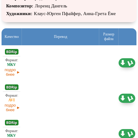
Композитор:
Лоренц Дангель
Художники:
Клаус-Юрген Пфайфер, Анна-Грета Ёме
Размер
Качество
Перевод
файла
2,60 ГБ
Проф. (полное дублирование) Пифагор
08.05.2026
подро
бнее
1,46 ГБ
Проф. (полное дублирование) Пифагор
06.05.2026
подро
бнее
1,36 ГБ
Проф. (полное дублирование) Пифагор
06.05.2026