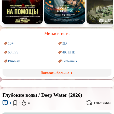
Спектакль
Сказка
Немое кино
Для взрослых
Метки и теги:
18+
3D
60 FPS
4K UHD
Blu-Ray
BDRemux
Marvel
PIXAR
Показать больше ►
Sci-Fi (Научная
фантастика)
Trash (трэш) movies
Авангард и
Сюрреализм
Ангелы и Демоны
Глубокие воды / Deep Water (2026)
Аниме
Антиутопия
1
3
4
1782975660
Врачи
Гении