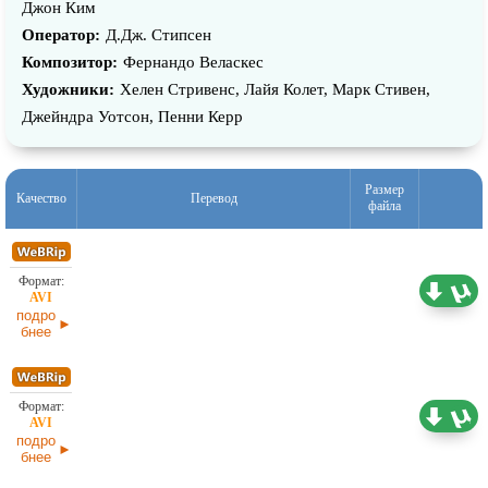
Джон Ким
Оператор:
Д.Дж. Стипсен
Композитор:
Фернандо Веласкес
Художники:
Хелен Стривенс, Лайя Колет, Марк Стивен,
Джейндра Уотсон, Пенни Керр
Размер
Качество
Перевод
файла
2,17 ГБ
Проф. (полное дублирование)
02.07.2026
подро
бнее
1,74 ГБ
Проф. (полное дублирование)
02.07.2026
подро
бнее