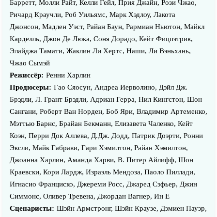
Барретт, Молли Райт, Келли Гейл, Прия Джайн, Рози Чжао,
Ричард Краучли, Роб Уильямс, Марк Хэдлоу, Лакота
Джонсон, Мадлен Уэст, Райан Баун, Рармиан Ньютон, Майкл
Карделль, Джон Де Люка, Соня Дорадо, Кейт Фицпэтрик,
Элайджа Тамати, Жаклин Ли Хертс, Наши, Ли Вэньхань,
Чжао Сымэй
Режиссёр:
Ренни Харлин
Продюсеры:
Гао Сяосун, Андреа Иерволино, Дэйл Дж.
Брэдли, Л. Грант Брэдли, Адриан Герра, Нил Кингстон, Шон
Сангани, Роберт Ван Норден, Боб Яри, Владимир Артеменко,
Мэттью Барнс, Брайан Бекманн, Елизавета Чаленко, Кейт
Коэн, Перри Док Аллева, Д.Дж. Додд, Патрик Доэрти, Ронни
Эксли, Майк Габрави, Гари Хэмилтон, Райан Хэмилтон,
Джоанна Харлин, Аманда Харви, В. Питер Айлифф, Шон
Краевски, Кори Лардж, Израэль Мендоза, Паоло Пиллади,
Игнасио Франциско, Джереми Росс, Джаред Сэфьер, Джин
Симмонс, Оливер Тревена, Джордан Вагнер, Ин Е
Сценаристы:
Шэйн Армстронг, Шэйн Краузе, Дэмиен Пауэр,