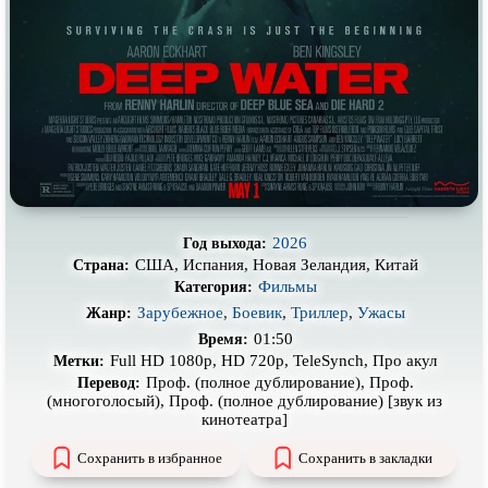
Про деревню
Про динозавров
Про драконов
Про животных
Про зомби
Про инопланетян
Про корабли и подводные
Про космос
лодки
Про любовь
Про маньяков и
серийных
убийц
Про мафию
Про оборотней
2026
Год выхода:
США, Испания, Новая Зеландия, Китай
Страна:
Про пиратов
Про подростков
Фильмы
Категория:
Про путешествия
во времени
Про роботов
Зарубежное
,
Боевик
,
Триллер
,
Ужасы
Жанр:
01:50
Время:
Про рыцарей
Про самолёты
Full HD 1080p, HD 720p, TeleSynch, Про акул
Метки:
Про собак
Про снайперов
Проф. (полное дублирование), Проф.
Перевод:
(многоголосый), Проф. (полное дублирование) [звук из
Про супергероев
Про танки
кинотеатра]
Про танцы
Про тюрьму
Сохранить в избранное
Сохранить в закладки