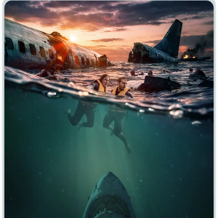
Индийское кино
Киберпанк
Коллекция
Комикс
Маги и Волшебники
Наркотики
Новогодние
Основанное на
реальных
событиях
Параллельные миры
Перевод
Гоблина
Перевод
Кубик в Кубе
Перевод
Кураж-Бамбей
Пеплум
Подростковая
жестокость
Постапокалипсис
Призраки
Про акул
Про апокалипсис
Про богов
Про богатых
Про вампиров
Про ведьм
Про викингов
Про выживание
Про гангстеров
Про гонки