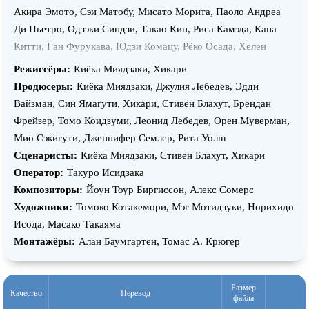
Акира Эмото, Сэи Матобу, Мисато Морита, Паоло Андреа
Ди Пьетро, Одзэки Синдзи, Такао Кин, Риса Камэда, Кана
Китти, Ган Фурукава, Юдзи Комацу, Рёко Осада, Хелен
Сэдлер, Каору Мидзуки, Сёхэи Уно, Кэйдзи Ямасита, Фумия
Режиссёры:
Киёка Миядзаки, Хикари
Кимура, Юки Кимура, Цутому Осабэ, Рэи Юкинага, Даикити
Продюсеры:
Киёка Миядзаки, Джулия Лебедев, Эдди
Сугавара, Хидэко Хара, Нанами Каваками, Тамаэ Андо, Кан
Вайзман, Син Ямагути, Хикари, Стивен Блахут, Брендан
Кобаяси, Юка Итая, Хината Каидзу, Масаюки Сида, Масаё
Фрейзер, Томо Коидзуми, Леонид Лебедев, Орен Муверман,
Умэдзава, Соускэ Ёсида, Рикуто Исидзука, Киёко Нисимура,
Мио Сэкигути, Дженнифер Семлер, Рита Уолш
Ёко Ядзава, Маю Одзава, Масанори Ивасаки, Мисудзу Канно,
Сценаристы:
Киёка Миядзаки, Стивен Блахут, Хикари
Хиро Уэно, Томо Кавагути, Масакадзу Сайга, Рюта Кимура,
Оператор:
Такуро Исидзака
Моэко Кояма, Сизар Мирамонтес, Нихи
Композиторы:
Йоун Тоур Биргиссон, Алекс Сомерс
Художники:
Томоко Котакемори, Мэг Мотидзуки, Норихидо
Исода, Масако Такаяма
Монтажёры:
Алан Баумгартен, Томас А. Крюгер
Размер
Качество
Перевод
файла