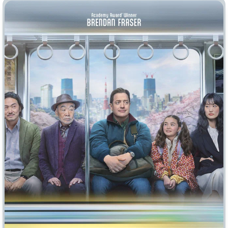
Индийское кино
Киберпанк
Коллекция
Комикс
Маги и Волшебники
Наркотики
Новогодние
Основанное на
реальных
событиях
Параллельные миры
Перевод
Гоблина
Перевод
Кубик в Кубе
Перевод
Кураж-Бамбей
Пеплум
Подростковая
жестокость
Постапокалипсис
Призраки
Про акул
Про апокалипсис
Про богов
Про богатых
Про вампиров
Про ведьм
Про викингов
Про выживание
Про гангстеров
Про гонки