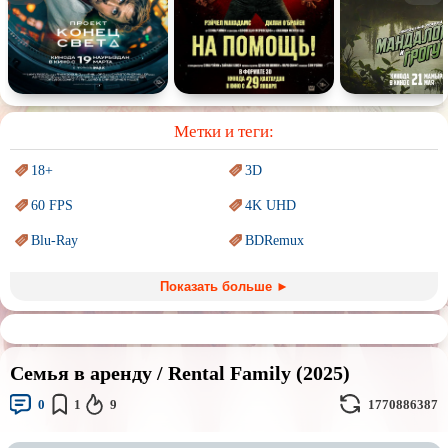
Спектакль
Сказка
Немое кино
Для взрослых
Метки и теги:
18+
3D
60 FPS
4K UHD
Blu-Ray
BDRemux
Marvel
PIXAR
Показать больше ►
Sci-Fi (Научная
фантастика)
Trash (трэш) movies
Авангард и
Сюрреализм
Ангелы и Демоны
Семья в аренду / Rental Family (2025)
Аниме
Антиутопия
0
1
9
1770886387
Врачи
Гении