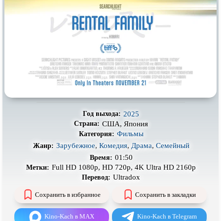
Про деревню
Про динозавров
Про драконов
Про животных
Про зомби
Про инопланетян
Про корабли и подводные
Про космос
лодки
Про любовь
Про маньяков и
серийных
убийц
Про мафию
Про оборотней
2025
Год выхода:
Про пиратов
Про подростков
США, Япония
Страна:
Фильмы
Категория:
Про путешествия
во времени
Про роботов
Зарубежное
,
Комедия
,
Драма
,
Семейный
Жанр:
Про рыцарей
Про самолёты
01:50
Время:
Full HD 1080p, HD 720p, 4K Ultra HD 2160p
Метки:
Про собак
Про снайперов
Ultradox
Перевод:
Про супергероев
Про танки
Сохранить в избранное
Сохранить в закладки
Про танцы
Про тюрьму
Kino-Kach в MAX
Kino-Kach в Telegram