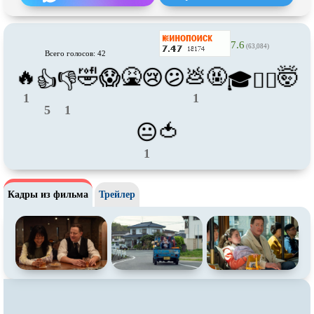
Про футбол
Про хакеров
Про хоккей и
фигурное
Про шпионов
катание
7.6
(63,084)
Всего голосов: 42
Про Юристов и
Адвокатов
Псевдо
документальный
🔥
🤣
🤮
💩
🤬
🤯
😱
😢
😕
👍
👎
🎓
😵‍💫
Режиссёрская версия
Роуд-муви
1
1
Сверхспособности
Ситком
5
1
🍅
😐
Слэшер
Стимпанк
1
Сцены с
обнажённой натурой
Турецкий сериал
Чёрная комедия
Экранизация
Кадры из фильма
Трейлер
В ожидании
TeleSynch
CAMRip