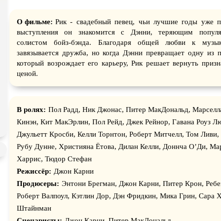
Экранизация
В ожидании
TeleSyn
О фильме:
Рик - свадебный певец, чьи лучшие годы уже п
выступления он знакомится с Дэнни, теряющим попул
солистом бойз-бэнда. Благодаря общей любви к муз
завязывается дружба, но когда Дэнни превращает одну из п
который возрождает его карьеру, Рик решает вернуть приз
ценой.
В ролях:
Пол Радд, Ник Джонас, Питер МакДональд, Марселла
Кинэн, Кит МакЭрлин, Пол Рейд, Джек Рейнор, Гавана Роуз Л
Джульетт Кросби, Келли Торнтон, Роберт Митчелл, Том Ливи,
Рубy Дунне, Християна Ётова, Дилан Келли, Доннча О’Ди, Ма
Харрис, Тюдор Стефан
Режиссёр:
Джон Карни
Продюсеры:
Энтони Брегман, Джон Карни, Питер Крон, Ребе
Роберт Валпоул, Кэтлин Дор, Дэн Фридкин, Мика Грин, Сара Х
Штайнман
Сценаристы:
Джон Карни, Питер МакДональд