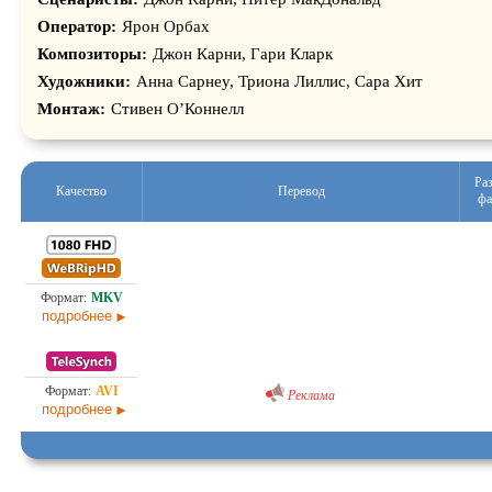
Оператор:
Ярон Орбах
Композиторы:
Джон Карни, Гари Кларк
Художники:
Анна Cарнеy, Триона Лиллис, Сара Хит
Монтаж:
Стивен О’Коннелл
Ра
Качество
Перевод
фа
6,5
Проф. (полное дублирование) Ultradox
01.0
подробнее
Проф. (полное дублирование) [звук из кинотеатра]
1,3
Реклама
03.0
подробнее