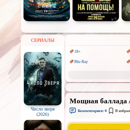
СЕРИАЛЫ
18+
Blu-Ray
Sci-Fi (Научная
фантастика)
Аниме
Индийское кино
Мощная баллада / 
Маги и Волшебники
Число зверя
Комментариев:
0
В избра
(2026)
Параллельные миры
Пеплум