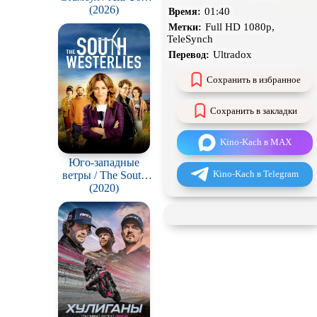
Istanbul
(2026)
01:40
Время:
Чёрная комедия
Full HD 1080p,
Метки:
TeleSynch
CAMRip
Ultradox
Перевод:
Сохранить в избранное
Сохранить в закладки
Kino-Kach в MAX
Юго-западные
Kino-Kach в Telegram
ветры / The South
Westerlies
(2020)