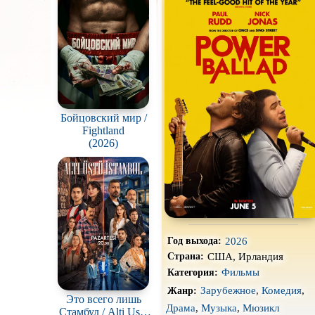
Про акул
Про вампиров
Про гангстеров
Про драконов
Про корабли и подводные
Бойцовский мир /
лодки
Fightland
Про мафию
(2026)
Про путешествия
во
времени
Про собак
Про танцы
2026
Год выхода:
Про хоккей и
фигурное
США, Ирландия
катание
Страна:
Фильмы
Категория:
Режиссёрская версия
Зарубежное
,
Комедия
,
Жанр:
Это всего лишь
Слэшер
Драма
,
Музыка
,
Мюзикл
Стамбул / Alti Ustu