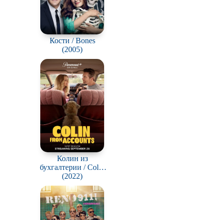
Кости / Bones
(2005)
Колин из
бухгалтерии / Colin
from Accounts
(2022)