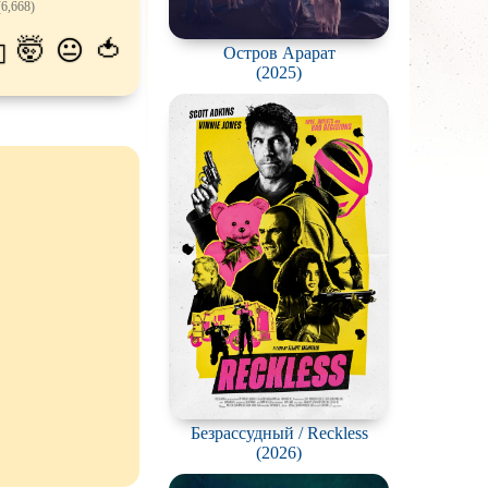
6,668)
атых
🤯
🍅
😐
💫
Остров Арарат
живание
(2025)
озавров
планетян
ьяков и
серийных
ростков
олёты
ки
еров
окументальный
Безрассудный / Reckless
(2026)
й сериал