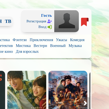
Гость
Я
ТВ
Регистрация
Вход
стика
Фэнтези
Приключения
Ужасы
Комедия
етектив
Мистика
Вестерн
Военный
Музыка
ое кино
Для взрослых