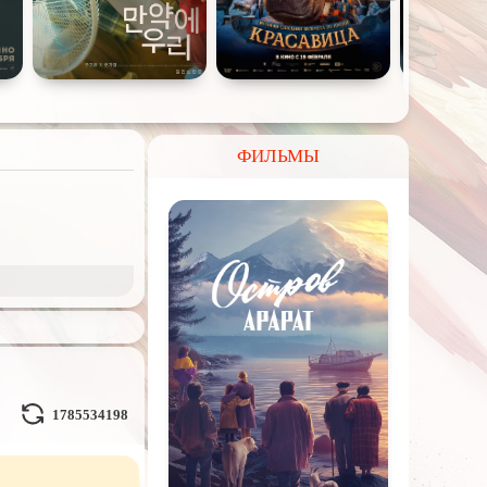
ФИЛЬМЫ
и Демоны
ное на
реальных
1785534198
Кураж-Бамбей
и