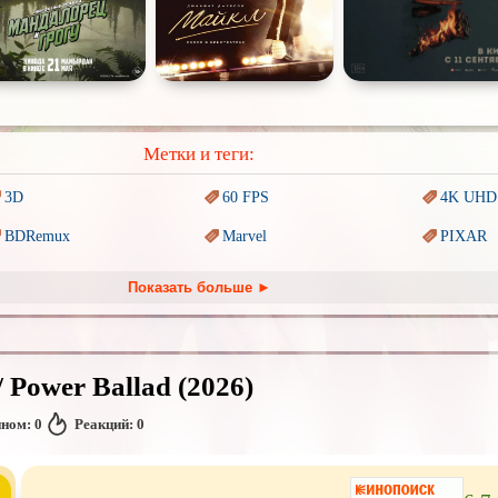
Метки и теги:
3D
60 FPS
4K UHD
BDRemux
Marvel
PIXAR
Trash (трэш) movies
Авангард и
Сюрреализм
Ангелы 
Показать больше ►
Антиутопия
Врачи
Гении
Киберпанк
Коллекция
Комикс
Power Ballad (2026)
Наркотики
Новогодние
Основан
событиях
нном:
0
Реакций:
0
Перевод
Кубик в Кубе
Перевод
Гоблина
Перевод
Подростковая
жестокость
Постапокалипсис
Призрак