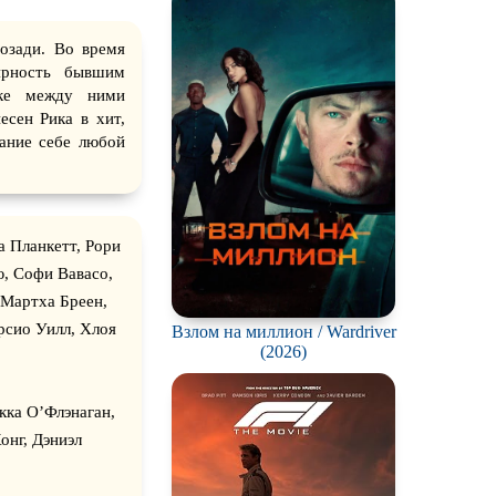
ch
озади. Во время
ярность бывшим
ыке между ними
есен Рика в хит,
нание себе любой
 Планкетт, Рори
ю, Софи Вавасо,
 Мартха Бреен,
рсио Уилл, Хлоя
Взлом на миллион / Wardriver
(2026)
кка О’Флэнаган,
онг, Дэниэл