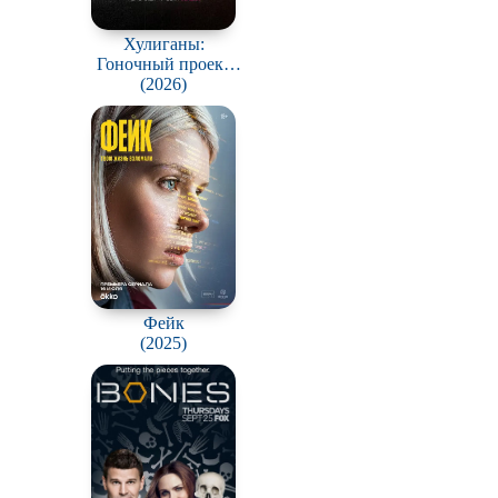
Хулиганы:
Гоночный проект
ARCH / Hooligans:
(2026)
The ARCH Racing
Project
Фейк
(2025)