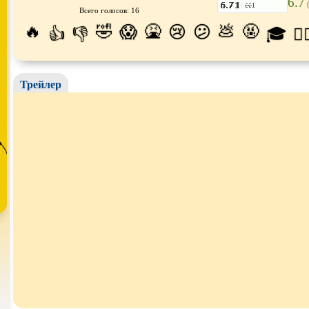
6.7
(
Всего голосов: 16
Про апокалипсис
Про богов
Про бог
🔥
🤣
🤮
💩
🤬
😱
😢
😕
👍
👎
🎓
😵‍
Про ведьм
Про викингов
Про вы
Про гонки
Про деревню
Про дин
Трейлер
Про животных
Про зомби
Про ино
Про космос
Про любовь
Про ман
убийц
Про оборотней
Про пиратов
Про под
Про роботов
Про рыцарей
Про сам
Про снайперов
Про супергероев
Про тан
Про тюрьму
Про футбол
Про хак
Про шпионов
Про Юристов и
Адвокатов
Псевдо
д
Роуд-муви
Сверхспособности
Ситком
Стимпанк
Сцены с
обнажённой
Турецки
натурой