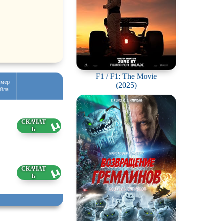
F1 / F1: The Movie
змер
(2025)
йла
8 ГБ
8.2026
7 ГБ
6.2026