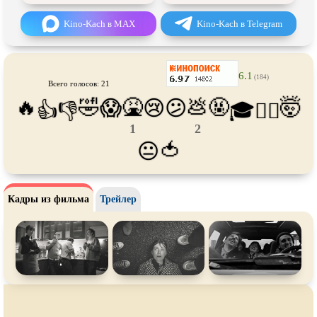
Про футбол
Про хакеров
Kino-Kach в MAX
Kino-Kach в Telegram
Про хоккей и
фигурное
Про шпионов
катание
Про Юристов и
Адвокатов
Псевдо
документальный
6.1
(184)
Режиссёрская версия
Роуд-муви
Всего голосов: 21
🔥
🤣
🤮
💩
🤬
🤯
😱
😢
😕
👍
👎
🎓
😵‍💫
Сверхспособности
Ситком
1
2
Слэшер
Стимпанк
🍅
😐
Сцены с
обнажённой натурой
Турецкий сериал
Чёрная комедия
Экранизация
Кадры из фильма
Трейлер
В ожидании
TeleSynch
CAMRip