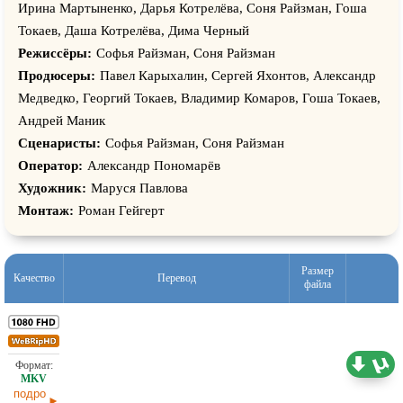
Ирина Мартыненко, Дарья Котрелёва, Соня Райзман, Гоша
Токаев, Даша Котрелёва, Дима Черный
Режиссёры:
Софья Райзман, Соня Райзман
Продюсеры:
Павел Карыхалин, Сергей Яхонтов, Александр
Медведко, Георгий Токаев, Владимир Комаров, Гоша Токаев,
Андрей Маник
Сценаристы:
Софья Райзман, Соня Райзман
Оператор:
Александр Пономарёв
Художник:
Маруся Павлова
Монтаж:
Роман Гейгерт
Размер
Качество
Перевод
файла
3,23 ГБ
Оригинал
23.04.2026
подро