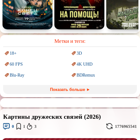
Спектакль
Сказка
Немое кино
Для взрослых
Метки и теги:
18+
3D
60 FPS
4K UHD
Blu-Ray
BDRemux
Marvel
PIXAR
Показать больше ►
Sci-Fi (Научная
фантастика)
Trash (трэш) movies
Авангард и
Сюрреализм
Ангелы и Демоны
Картины дружеских связей (2026)
Аниме
Антиутопия
0
1
3
1776965541
Врачи
Гении