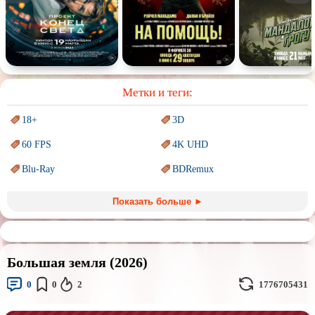
Спектакль
Сказка
Немое кино
Для взрослых
Метки и теги:
18+
3D
60 FPS
4K UHD
Blu-Ray
BDRemux
Marvel
PIXAR
Показать больше ►
Sci-Fi (Научная
фантастика)
Trash (трэш) movies
Авангард и
Сюрреализм
Ангелы и Демоны
Большая земля (2026)
Аниме
Антиутопия
0
0
2
1776705431
Врачи
Гении