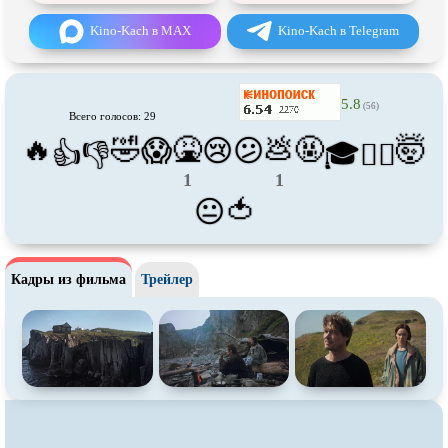
Про футбол
Про хакеров
Kino-Kach в MAX
Kino-Kach в Telegram
Про хоккей и
фигурное
Про шпионов
катание
Про Юристов и
Адвокатов
Псевдо
документальный
5.8
(56)
Всего голосов: 29
Режиссёрская версия
Роуд-муви
🔥
🤣
🤮
💩
🤬
🤯
😱
😢
😕
👍
👎
🎓
😵‍💫
Сверхспособности
Ситком
1
1
Слэшер
Стимпанк
🍅
😐
Сцены с
обнажённой натурой
Турецкий сериал
Чёрная комедия
Экранизация
Кадры из фильма
Трейлер
В ожидании
TeleSynch
CAMRip