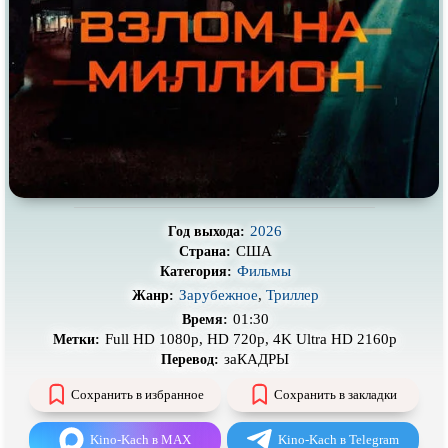
Про деревню
Про динозавров
Про драконов
Про животных
Про зомби
Про инопланетян
Про корабли и подводные
Про космос
лодки
Про любовь
Про маньяков и
серийных
убийц
Про мафию
Про оборотней
2026
Год выхода:
Про пиратов
Про подростков
США
Страна:
Фильмы
Категория:
Про путешествия
во времени
Про роботов
Зарубежное
,
Триллер
Жанр:
Про рыцарей
Про самолёты
01:30
Время:
Full HD 1080p, HD 720p, 4K Ultra HD 2160p
Метки:
Про собак
Про снайперов
заКАДРЫ
Перевод:
Про супергероев
Про танки
Сохранить в избранное
Сохранить в закладки
Про танцы
Про тюрьму
Kino-Kach в MAX
Kino-Kach в Telegram