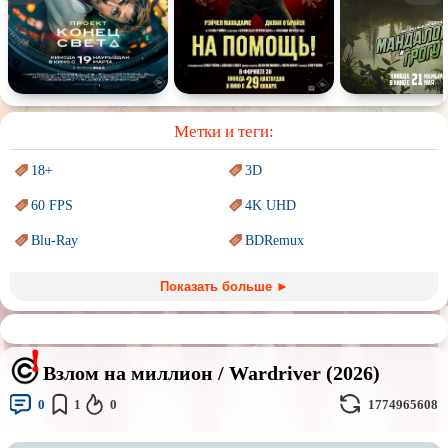
Спектакль
Сказка
Немое кино
Для взрослых
Метки и теги:
18+
3D
60 FPS
4K UHD
Blu-Ray
BDRemux
Marvel
PIXAR
Показать больше ►
Sci-Fi (Научная
фантастика)
Trash (трэш) movies
Авангард и
Сюрреализм
Ангелы и Демоны
Взлом на миллион / Wardriver (2026)
Аниме
Антиутопия
0
1
0
1774965608
Врачи
Гении