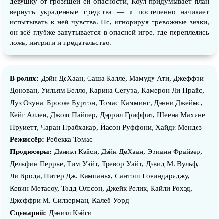
девушку от грозящей ей опасности, Коул придумывает план
вернуть украденные средства — и постепенно начинает
испытывать к ней чувства. Но, игнорируя тревожные знаки,
он всё глубже запутывается в опасной игре, где переплелись
ложь, интриги и предательство.
В ролях:
Дэйн ДеХаан, Саша Калле, Мамуду Ати, Джеффри
Донован, Уильям Белло, Карина Сегура, Камерон Ли Прайс,
Луз Озуна, Брооке Буртон, Томас Камминс, Дэнни Джеймс,
Кейт Аллен, Джош Пайпер, Дэррил Гриффит, Шеена Маxине
Пруиетт, Чаран Прабхакар, Йасон Руффони, Хайди Мендез
Режиссёр:
Ребекка Томас
Продюсеры:
Дэниэл Кэйси, Дэйн ДеХаан, Эрианн Фрайзер,
Дельфин Перрье, Тим Уайт, Тревор Уайт, Дэвид М. Вульф,
Ли Брода, Питер Дж. Кампанья, Сантош Говиндараджу,
Кевин Метасоу, Тодд Олссон, Джейк Релик, Кайли Рохэд,
Джеффри М. Силверман, Калеб Уорд
Сценарий:
Дэниэл Кэйси