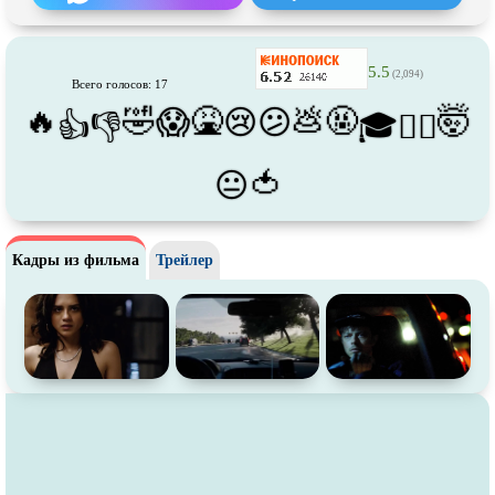
Про футбол
Про хакеров
Про хоккей и
фигурное
Про шпионов
катание
5.5
(2,094)
Всего голосов: 17
Про Юристов и
Адвокатов
Псевдо
документальный
🔥
🤣
🤮
💩
🤬
🤯
😱
😢
😕
👍
👎
🎓
😵‍💫
Режиссёрская версия
Роуд-муви
Сверхспособности
Ситком
🍅
😐
Слэшер
Стимпанк
Сцены с
обнажённой натурой
Турецкий сериал
Кадры из фильма
Трейлер
Чёрная комедия
Экранизация
В ожидании
TeleSynch
CAMRip