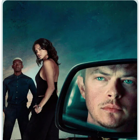
Индийское кино
Киберпанк
Коллекция
Комикс
Маги и Волшебники
Наркотики
Новогодние
Основанное на
реальных
событиях
Параллельные миры
Перевод
Гоблина
Перевод
Кубик в Кубе
Перевод
Кураж-Бамбей
Пеплум
Подростковая
жестокость
Постапокалипсис
Призраки
Про акул
Про апокалипсис
Про богов
Про богатых
Про вампиров
Про ведьм
Про викингов
Про выживание
Про гангстеров
Про гонки