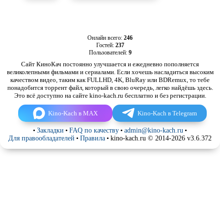
Онлайн всего:
246
Гостей:
237
Пользователей:
9
Сайт КиноКач постоянно улучшается и ежедневно пополняется
великолепными фильмами и сериалами. Если хочешь насладиться высоким
качеством видео, таким как FULLHD, 4K, BluRay или BDRemux, то тебе
понадобится торрент файл, который в свою очередь, легко найдёшь здесь.
Это всё доступно на сайте kino-kach.ru бесплатно и без регистрации.
Kino-Kach в MAX
Kino-Kach в Telegram
•
Закладки
•
FAQ по качеству
•
admin@kino-kach.ru
•
Для правообладателей
•
Правила
•
kino-kach.ru © 2014-2026 v3.6.372