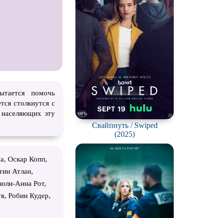
ch
ытается помочь
тся столкнутся с
 населяющих эту
Свайпнуть / Swiped
(2025)
а, Оскар Копп,
тин Атлан,
юли-Анна Рот,
в, Робин Кудер,