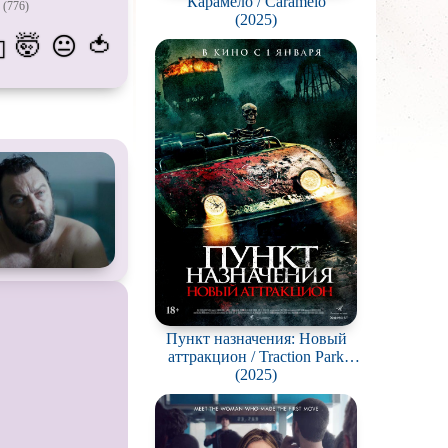
Карамело / Caramelo
(776)
атых
(2025)
🤯
🍅
😐
💫
живание
озавров
планетян
ьяков и
серийных
ростков
олёты
ки
еров
Пункт назначения: Новый
окументальный
аттракцион / Traction Park
Massacre
(2025)
й сериал