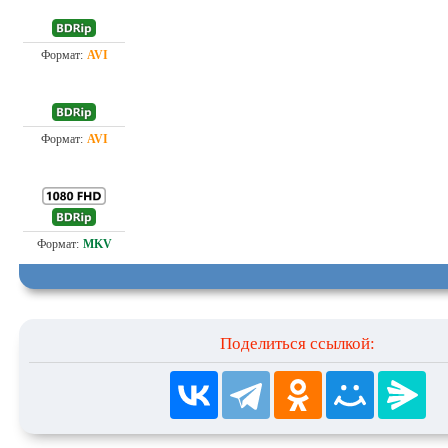
Проф. (многоголосый)
1.4
Любительский (многоголосый) AlphaProject
1.4
6.8
Любительский (многоголосый) AlphaProject
Поделиться ссылкой: