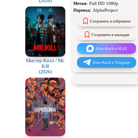
(2026)
Full HD 1080p
Метки:
Чёрная комедия
AlphaProject
Перевод:
CAMRip
Сохранить в избранное
Сохранить в закладки
Kino-Kach в MAX
Мистер Килл / Mr.
Kino-Kach в Telegram
Kill
(2026)