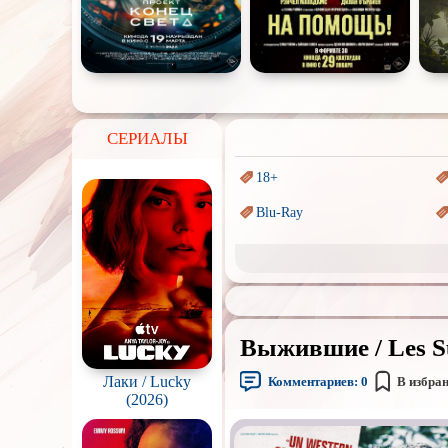
СЕРИАЛЫ
18+
Blu-Ray
Sci-Fi (Научная
фантастика)
Аниме
Индийское кино
Выжившие / Les Su
Маги и Волшебники
Лаки / Lucky
Комментариев:
0
В избра
Параллельные миры
(2026)
Пеплум