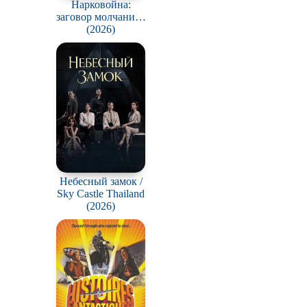
Нарковойна:
заговор молчания /
Drug War: A
(2026)
Conspiracy of Silence
Небесный замок /
Sky Castle Thailand
(2026)