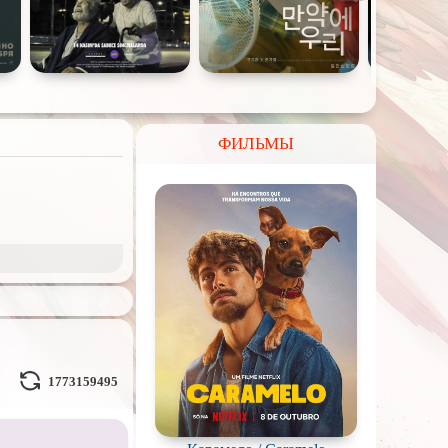
ФИЛЬМЫ
и Демоны
ное на
реальных
1773159495
Кураж-Бамбей
и