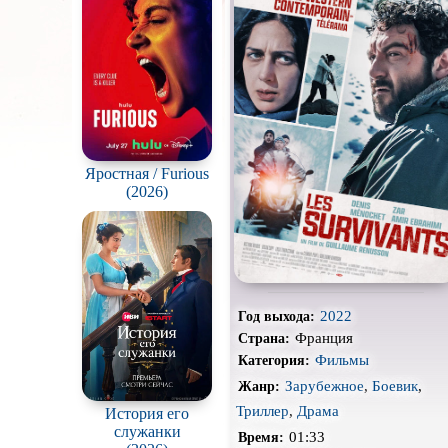
Про акул
Про вампиров
Про гангстеров
Про драконов
Про корабли и подводные
Яростная / Furious
лодки
(2026)
Про мафию
Про путешествия
во
времени
Про собак
Про танцы
2022
Год выхода:
Франция
Страна:
Про хоккей и
фигурное
Фильмы
Категория:
катание
Зарубежное
,
Боевик
,
Жанр:
Режиссёрская версия
Триллер
,
Драма
История его
Слэшер
служанки
01:33
Время: