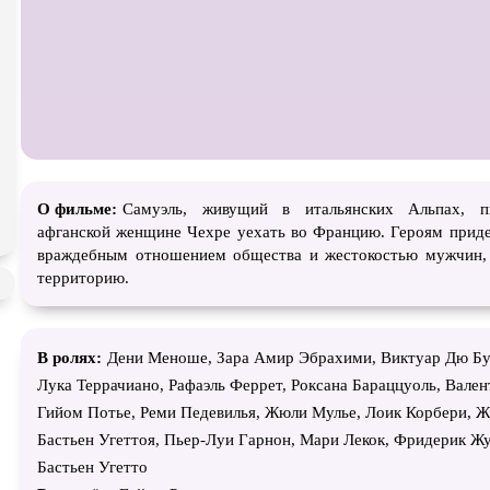
Экранизация
В ожидании
TeleSyn
О фильме:
Самуэль, живущий в итальянских Альпах, п
афганской женщине Чехре уехать во Францию. Героям приде
враждебным отношением общества и жестокостью мужчин,
территорию.
В ролях:
Дени Меноше, Зара Амир Эбрахими, Виктуар Дю Бу
Лука Террачиано, Рафаэль Феррет, Роксана Бараццуоль, Вален
Гийом Потье, Реми Педевилья, Жюли Мулье, Лоик Корбери, Ж
Бастьен Угеттоя, Пьер-Луи Гарнон, Мари Лекок, Фридерик Жу
Бастьен Угетто