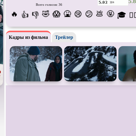
5.8
Всего голосов: 36
Про апокалипсис
Про богов
Про бог
🔥
🤣
🤮
💩
🤬
😱
😢
😕
👍
👎
🎓
😵‍
Про ведьм
Про викингов
Про вы
Про гонки
Про деревню
Про дин
Кадры из фильма
Трейлер
Про животных
Про зомби
Про ино
Про космос
Про любовь
Про ман
убийц
Про оборотней
Про пиратов
Про под
Про роботов
Про рыцарей
Про сам
Про снайперов
Про супергероев
Про тан
Про тюрьму
Про футбол
Про хак
Про шпионов
Про Юристов и
Адвокатов
Псевдо
д
Роуд-муви
Сверхспособности
Ситком
Стимпанк
Сцены с
обнажённой
Турецки
натурой