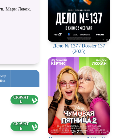
в, Мари Лекок,
Дело № 137 / Dossier 137
(2025)
змер
йла
6 ГБ
1 ГБ