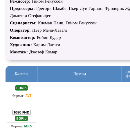
Режиссёр:
Гийом Ренуссон
Продюсеры:
Грегори Шамбе, Пьер-Луи Гарнон, Фридерик Жу
Димитри Стефанидес
Сценаристы:
Клеман Пени, Гийом Ренуссон
Оператор:
Пьер Мэйи-Лаваль
Композитор:
Робин Кудер
Художник:
Карим Лагати
Монтаж:
Джозеф Комар
Ра
Качество
Перевод
фа
Проф. (многоголосый)
1.4
7.2
Проф. (многоголосый)