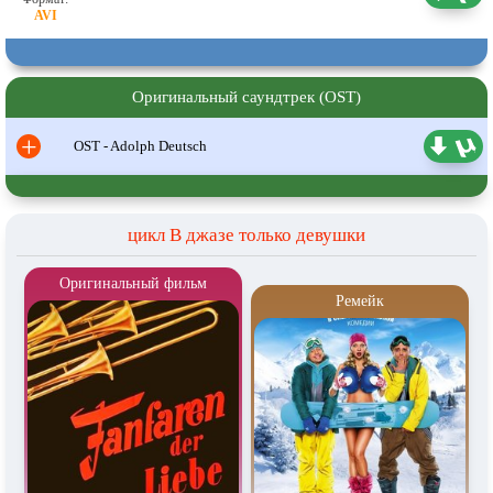
Оригинальный саундтрек (OST)
+
OST - Adolph Deutsch
цикл В джазе только девушки
Оригинальный фильм
Ремейк