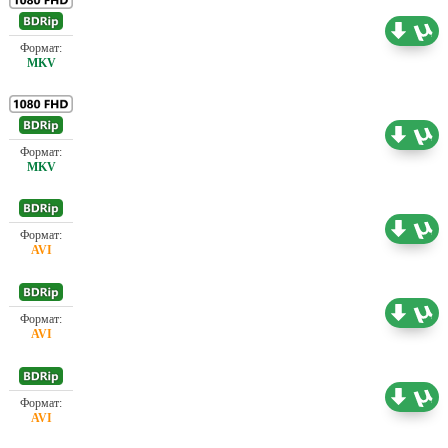
Проф. (многоголосый)
7.76 ГБ
Проф. (многоголосый) 1+1, А. Михалёв, НТВ,
6.65 ГБ
Позитив, Советский дубляж, Ю. Живов
Проф. (полное дублирование) Первый канал
1.46 ГБ
(ОРТ)
Проф. (полное дублирование) А. Михалёв,
В.Огородников, НТВ, Первый канал (ОРТ),
4.89 ГБ
Позитив, Советский дубляж, Ю. Живов
Проф. (многоголосый)
2.18 ГБ