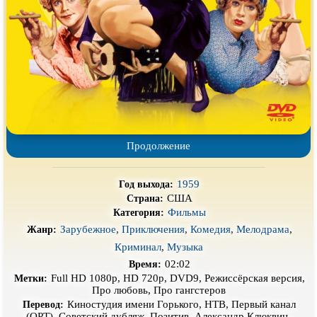
Про деревню
Про динозавров
Про драконов
Про животных
Про зомби
Про инопланетян
Про корабли и подводные
Про космос
лодки
Про любовь
Про маньяков и
серийных
убийц
Продолжение
Про мафию
Про оборотней
Про пиратов
Про подростков
1959
Год выхода:
Про путешествия
во времени
Про роботов
США
Страна:
Фильмы
Категория:
Про рыцарей
Про самолёты
Зарубежное
,
Приключения
,
Комедия
,
Мелодрама
,
Жанр:
Про собак
Про снайперов
Криминал
,
Музыка
02:02
Время:
Про супергероев
Про танки
Full HD 1080p, HD 720p, DVD9, Режиссёрская версия,
Метки:
Про любовь, Про гангстеров
Про танцы
Про тюрьму
Киностудия имени Горького, НТВ, Первый канал
Перевод:
(ОРТ), Советский дубляж, Позитив, Александр Клюквин,