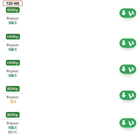
Проф. (полное дублирование) 1+1, А.
Воеводин, А. Клюквин, А. Михалёв,
В.Огородников, Владимир Вихров,
14.65 ГБ
Киностудия имени Горького, НТВ, Первый
канал (ОРТ), Позитив, Советский дубляж, Ю.
Живов
Проф. (полное дублирование) Советский
0.73 ГБ
дубляж
Проф. (полное дублирование) Советский
1.45 ГБ
дубляж
Проф. (полное дублирование) Первый канал
1.44 ГБ
(ОРТ), Советский дубляж
Проф. (полное дублирование) Первый канал
16.63 ГБ
(ОРТ), Советский дубляж
HEVC