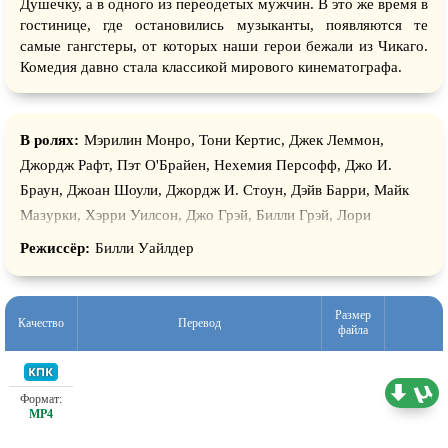
Душечку, а в одного из переодетых мужчин. В это же время в
гостинице, где остановились музыканты, появляются те
самые гангстеры, от которых наши герои бежали из Чикаго.
Комедия давно стала классикой мирового кинематографа.
В ролях:
Мэрилин Монро, Тони Кертис, Джек Леммон,
Джордж Рафт, Пэт О'Брайен, Нехемия Персофф, Джо И.
Браун, Джоан Шоули, Джордж И. Стоун, Дэйв Барри, Майк
Мазурки, Хэрри Уилсон, Джо Грэй, Билли Грэй, Лори
Митчелл, Фред Шерман, Грэйс Ли Уитни, Тито Вуоло, Том
Режиссёр:
Билли Уайлдер
Кеннеди, Фрэнк МакКлюр, Эдвин Рошелль, Владимир
Ферапонтов, Юрий Маляров, Борис Быстров, Наталья Гурзо,
Яков Беленький, Константин Карельских, Хэнк Манн, Пол
Размер
Качество
Перевод
файла
Фрис, Джордж Э. Стоун, Франклин Фэрнум, Джо Э. Браун,
Шеп Хотон, Джо Пальма, Ральф Вольки, Космо Сардо, Билли
Уэйн, Дэйв Бэрри, Сандра Уорнер
Проф. (двухголосый) 1+1, НТВ
0.68 ГБ