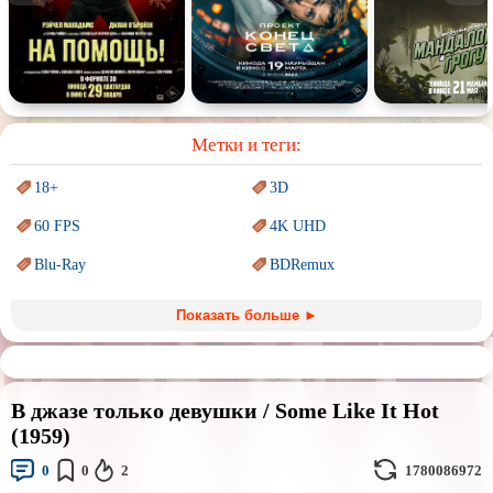
Спектакль
Сказка
Немое кино
Для взрослых
Метки и теги:
18+
3D
60 FPS
4K UHD
Blu-Ray
BDRemux
Marvel
PIXAR
Показать больше ►
Sci-Fi (Научная
фантастика)
Trash (трэш) movies
Авангард и
Сюрреализм
Ангелы и Демоны
В джазе только девушки / Some Like It Hot
Аниме
Антиутопия
(1959)
Врачи
Гении
0
0
2
1780086972