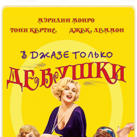
Индийское кино
Киберпанк
Коллекция
Комикс
Маги и Волшебники
Наркотики
Новогодние
Основанное на
реальных
событиях
Параллельные миры
Перевод
Гоблина
Перевод
Кубик в Кубе
Перевод
Кураж-Бамбей
Пеплум
Подростковая
жестокость
Постапокалипсис
Призраки
Про акул
Про апокалипсис
Про богов
Про богатых
Про вампиров
Про ведьм
Про викингов
Про выживание
Про гангстеров
Про гонки