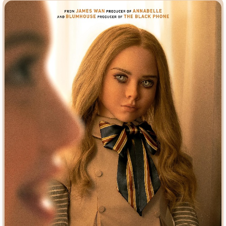
Индийское кино
Киберпанк
Коллекция
Комикс
Маги и Волшебники
Наркотики
Новогодние
Основанное на
реальных
событиях
Параллельные миры
Перевод
Гоблина
Перевод
Кубик в Кубе
Перевод
Кураж-Бамбей
Пеплум
Подростковая
жестокость
Постапокалипсис
Призраки
Про акул
Про апокалипсис
Про богов
Про богатых
Про вампиров
Про ведьм
Про викингов
Про выживание
Про гангстеров
Про гонки