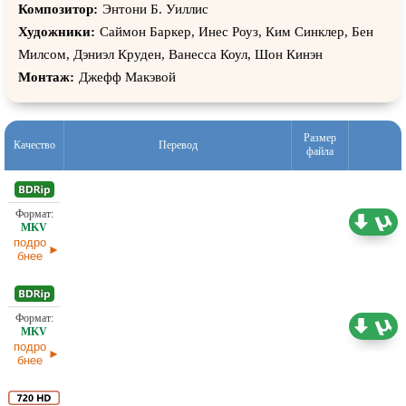
Композитор:
Энтони Б. Уиллис
Художники:
Саймон Баркер, Инес Роуз, Ким Синклер, Бен
Милсом, Дэниэл Круден, Ванесса Коул, Шон Кинэн
Монтаж:
Джефф Макэвой
Размер
Качество
Перевод
файла
1,46 ГБ
Проф. (полное дублирование)
подро
бнее
1,21 ГБ
Проф. (полное дублирование)
подро
бнее