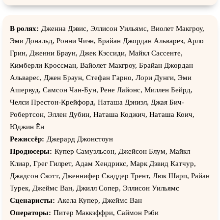
В ролях:
Дженна Дэвис, Эллисон Уильямс, Виолет Макгроу,
Эми Дональд, Ронни Чиэн, Брайан Джордан Альварез, Арло
Грин, Дженни Браун, Джек Кэссиди, Майкл Сассенте,
Кимберли Кроссман, Вайолет Макгроу, Брайан Джордан
Альварес, Джен Браун, Стефан Гарно, Лори Дунги, Эми
Ашервуд, Самсон Чан-Бун, Рене Лайонс, Миллен Бейрд,
Челси Престон-Крейфорд, Наташа Дэниэл, Джая Бич-
Робертсон, Эллен Дубин, Наташа Коджич, Наташа Коич,
Юджин Ён
Режиссёр:
Джерард Джонстоун
Продюсеры:
Купер Самуэльсон, Джейсон Блум, Майкл
Клиар, Грег Гилрет, Адам Хендрикс, Марк Дэвид Катчур,
Джадсон Скотт, Дженнифер Скаддер Трент, Люк Шарп, Райан
Турек, Джеймс Ван, Джилл Сопер, Эллисон Уильямс
Сценаристы:
Акела Купер, Джеймс Ван
Операторы:
Питер Маккэффри, Саймон Рэби