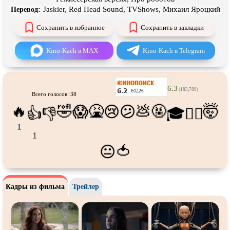
Про футбол
Про хакеров
Jaskier, Red Head Sound, TVShows, Михаил Яроцкий
Перевод:
Про хоккей и
фигурное
Про шпионов
Сохранить в избранное
Сохранить в закладки
катание
Про Юристов и
Адвокатов
Псевдо
документальный
Kino-Kach в MAX
Kino-Kach в Telegram
Режиссёрская версия
Роуд-муви
Сверхспособности
Ситком
6.3
(183,789)
Всего голосов: 38
Слэшер
Стимпанк
🔥
🤣
🤮
💩
🤬
🤯
😱
😢
😕
👍
👎
🎓
😵‍💫
Сцены с
обнажённой натурой
Турецкий сериал
1
Чёрная комедия
Экранизация
1
🍅
😐
В ожидании
TeleSynch
CAMRip
Кадры из фильма
Трейлер