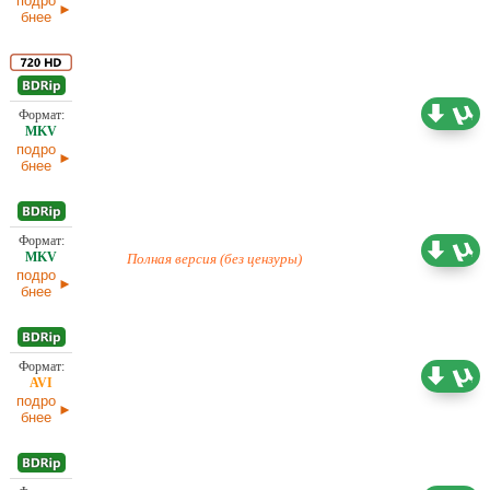
подро
бнее
Проф. (многоголосый) Jaskier, Red Head Sound,
4,46 ГБ
TVShows
подро
бнее
Проф. (многоголосый) Jaskier
1,46 ГБ
Полная версия (без цензуры)
подро
бнее
1,46 ГБ
Любительский (многоголосый) Red Head Sound
подро
бнее