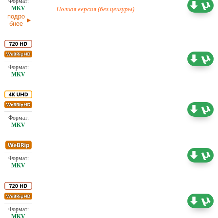
Любительский (многоголосый) Red Head Sound
1,46 ГБ
Полная версия (без цензуры)
подро
бнее
Проф. (многоголосый) Jaskier, TVShows, М.
2.62 ГБ
Яроцкий
Проф. (многоголосый) Jaskier, TVShows
18.33 ГБ
Проф. (многоголосый) Jaskier, TVShows
2.27 ГБ
Проф. (многоголосый) Jaskier, TVShows
2.21 ГБ