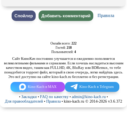
Правила
Онлайн всего:
222
Гостей:
218
Пользователей:
4
Сайт КиноКач постоянно улучшается и ежедневно пополняется
великолепными фильмами и сериалами. Если хочешь насладиться высоким
качеством видео, таким как FULLHD, 4K, BluRay или BDRemux, то тебе
понадобится торрент файл, который в свою очередь, легко найдёшь здесь.
Это всё доступно на сайте kino-kach.ru бесплатно и без регистрации.
Kino-Kach в MAX
Kino-Kach в Telegram
•
Закладки
•
FAQ по качеству
•
admin@kino-kach.ru
•
Для правообладателей
•
Правила
•
kino-kach.ru © 2014-2026 v3.6.372