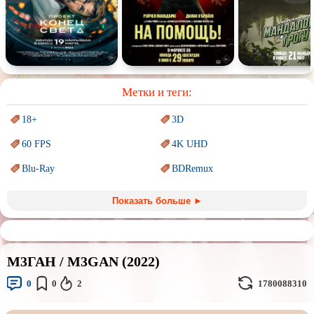
Спектакль
Сказка
Немое кино
Для взрослых
Метки и теги:
18+
3D
60 FPS
4K UHD
Blu-Ray
BDRemux
Marvel
PIXAR
Показать больше ►
Sci-Fi (Научная
фантастика)
Trash (трэш) movies
Авангард и
Сюрреализм
Ангелы и Демоны
М3ГАН / M3GAN (2022)
Аниме
Антиутопия
0
0
2
1780088310
Врачи
Гении