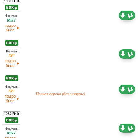
Проф. (полное дублирование)
9,21 ГБ
подро
бнее
1,46 ГБ
Проф. (полное дублирование)
подро
бнее
Любительский (многоголосый) Jaskier, Red Head
Sound
1,46 ГБ
Полная версия (без цензуры)
подро
бнее
Проф. (многоголосый) Jaskier, Red Head Sound,
9,94 ГБ
TVShows