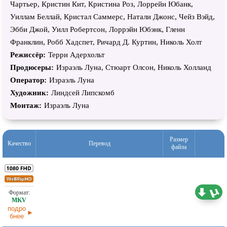
Чартьер, Кристин Кит, Кристина Роз, Лоррейн Юбанк,
Уиллам Беллай, Кристал Саммерс, Натали Джонс, Чейз Вэйд,
Эбби Джой, Уилл Робертсон, Лоррэйн Юбэнк, Гленн
Франклин, Робб Хадспет, Ричард Д. Куртин, Николь Холт
Режиссёр:
Терри Адерхольт
Продюсеры:
Израэль Луна, Стюарт Олсон, Николь Холланд
Оператор:
Израэль Луна
Художник:
Линдсей Липскомб
Монтаж:
Израэль Луна
Размер
Качество
Перевод
файла
2,15 ГБ
Проф. (многоголосый)
03.07.2026
подро
бнее