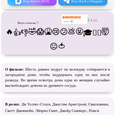
Kino-Kach в MAX
Kino-Kach в Telegram
Про футбол
Про хакеров
Про хоккей и
фигурное
Про шпионов
катание
2.1
(20)
Про Юристов и
Адвокатов
Псевдо
документальный
Всего голосов: 7
🔥
🤣
🤮
💩
🤬
🤯
😱
😢
😕
Режиссёрская версия
Роуд-муви
👍
👎
🎓
😵‍💫
Сверхспособности
Ситком
🍅
😐
Слэшер
Стимпанк
Сцены с
обнажённой натурой
Турецкий сериал
Чёрная комедия
Экранизация
О фильме:
Шесть давних подруг по колледжу собираются в
загородном доме, чтобы поддержать одну из них после
В ожидании
TeleSynch
развода. Во время осмотра дома одна из женщин случайно
CAMRip
высвобождает демона из древнего сосуда.
В ролях:
Ди Уоллес-Стоун, Джастин Армстронг, Свисизинна,
Скотт Джекмейн, Эйприл Смит, Джейд Саммерс, Нэнси