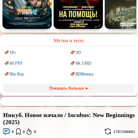
Спектакль
Сказка
Немое кино
Для взрослых
Метки и теги:
18+
3D
60 FPS
4K UHD
Blu-Ray
BDRemux
Marvel
PIXAR
Показать больше ►
Sci-Fi (Научная
фантастика)
Trash (трэш) movies
Авангард и
Сюрреализм
Ангелы и Демоны
Инкуб. Новое начало / Incubus: New Beginnings
Аниме
Антиутопия
(2025)
Врачи
Гении
0
0
0
1783106665