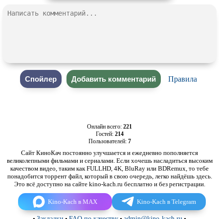
Правила
Онлайн всего:
221
Гостей:
214
Пользователей:
7
Сайт КиноКач постоянно улучшается и ежедневно пополняется
великолепными фильмами и сериалами. Если хочешь насладиться высоким
качеством видео, таким как FULLHD, 4K, BluRay или BDRemux, то тебе
понадобится торрент файл, который в свою очередь, легко найдёшь здесь.
Это всё доступно на сайте kino-kach.ru бесплатно и без регистрации.
Kino-Kach в MAX
Kino-Kach в Telegram
•
Закладки
•
FAQ по качеству
•
admin@kino-kach.ru
•