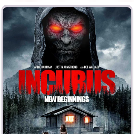
Индийское кино
Киберпанк
Коллекция
Комикс
Маги и Волшебники
Наркотики
Новогодние
Основанное на
реальных
событиях
Параллельные миры
Перевод
Гоблина
Перевод
Кубик в Кубе
Перевод
Кураж-Бамбей
Пеплум
Подростковая
жестокость
Постапокалипсис
Призраки
Про акул
Про апокалипсис
Про богов
Про богатых
Про вампиров
Про ведьм
Про викингов
Про выживание
Про гангстеров
Про гонки