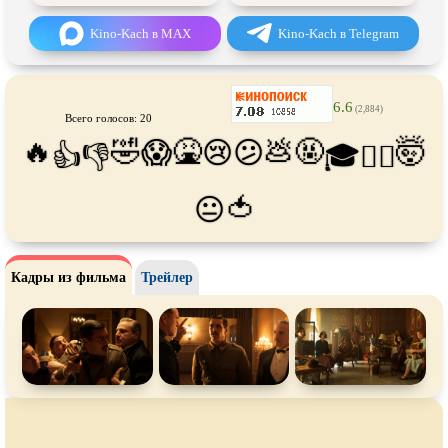
Про футбол
Про хакеров
Kino-Kach в MAX
Kino-Kach в Telegram
Про хоккей и
фигурное
Про шпионов
катание
Про Юристов и
Адвокатов
Псевдо
документальный
6.6
(2,884)
Режиссёрская версия
Роуд-муви
Всего голосов: 20
🔥
🤣
🤮
💩
🤬
🤯
😱
😢
😕
👍
👎
🎓
😵‍💫
Сверхспособности
Ситком
Слэшер
Стимпанк
🍅
😐
Сцены с
обнажённой натурой
Турецкий сериал
Чёрная комедия
Экранизация
Кадры из фильма
Трейлер
В ожидании
TeleSynch
CAMRip