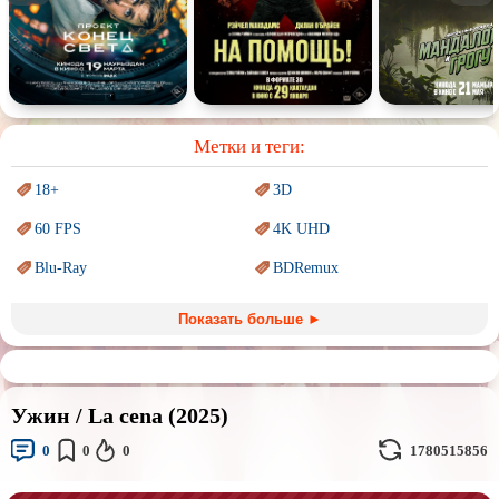
Спектакль
Сказка
Немое кино
Для взрослых
Метки и теги:
18+
3D
60 FPS
4K UHD
Blu-Ray
BDRemux
Marvel
PIXAR
Показать больше ►
Sci-Fi (Научная
фантастика)
Trash (трэш) movies
Авангард и
Сюрреализм
Ангелы и Демоны
Ужин / La cena (2025)
Аниме
Антиутопия
0
0
0
1780515856
Врачи
Гении