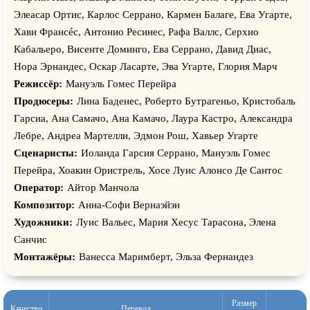
Элеасар Ортис, Карлос Серрано, Кармен Балаге, Ева Угарте,
Xави Франcéс, Антонио Ресинес, Рафа Валлс, Серхио
Кабальеро, Виcенте Доминго, Ева Серрано, Давид Диас,
Нора Эрнандес, Оскар Ласарте, Эва Угарте, Глория Марч
Режиссёр:
Мануэль Гомес Перейра
Продюсеры:
Лина Баденес, Роберто Бутрагеньо, Кристобаль
Гарсиа, Ана Cамачо, Ана Камачо, Лаура Кастро, Александра
Лебре, Андреа Мартелли, Эдмон Рош, Хавьер Угарте
Сценаристы:
Иоланда Гарсия Серрано, Мануэль Гомес
Перейра, Хоакин Ористрель, Хосе Луис Алонсо Де Сантос
Оператор:
Айтор Манчола
Композитор:
Анна-Софи Вернаэйэн
Художники:
Луис Вальес, Мария Хесус Тарасона, Элена
Санчис
Монтажёры:
Ванесса Маримберт, Эльза Фернандез
Размер
Качество
Перевод