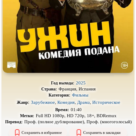
Про деревню
Про динозавров
Про драконов
Про животных
Про зомби
Про инопланетян
Про корабли и подводные
Про космос
лодки
Про любовь
Про маньяков и
серийных
убийц
Про мафию
Про оборотней
Про пиратов
Про подростков
2025
Год выхода:
Про путешествия
во времени
Про роботов
Франция, Испания
Страна:
Фильмы
Про рыцарей
Про самолёты
Категория:
Зарубежное
,
Комедия
,
Драма
,
Историческое
Жанр:
Про собак
Про снайперов
01:40
Время:
Full HD 1080p, HD 720p, 18+, BDRemux
Метки:
Про супергероев
Про танки
Проф. (полное дублирование), Проф. (многоголосый)
Перевод:
Про танцы
Про тюрьму
Сохранить в избранное
Сохранить в закладки