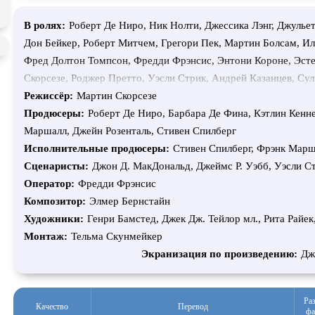
В ролях:
Роберт Де Ниро, Ник Нолти, Джессика Лэнг, Джулье
Дон Бейкер, Роберт Митчем, Грегори Пек, Мартин Болсам, Ил
Фред Долтон Томпсон, Фредди Фрэнсис, Энтони Короне, Эсте
Скорсезе, Роджер Претто, Уэсли Стрик, Андрей Казанцев, Су
Крэйг Хенне, Форест Бертон, Эдгар Аллан По IV, Род Болл, В.
Режиссёр:
Мартин Скорсезе
Джоэл Колкер, Тамара Джонс, Пэрррис Бакнер, Марго Морлен
Продюсеры:
Роберт Де Ниро, Барбара Де Фина, Кэтлин Кенн
Никербоксер, Роберт Л. Герлак, Брюс Холдстин, Ричард Вассе
Маршалл, Джейн Розенталь, Стивен Спилберг
мл., Пол Фролер, Мэри Эллен О’Брайэн, Джоди Уилсон, С. Ко
Исполнительные продюсеры:
Стивен Спилберг, Фрэнк Мар
Камерон-Скорцезе, Джар Стивен, Билли Д. Лукас, Кен Коллинз
Сценаристы:
Джон Д. МакДональд, Джеймс Р. Уэбб, Уэсли С
Элизабет Мойер, Чарльз Скорсезе, Джеки Дэвис, Кен ВерКам
Оператор:
Фредди Фрэнсис
Композитор:
Элмер Бернстайн
Художники:
Генри Бамстед, Джек Дж. Тейлор мл., Рита Райек
Монтаж:
Тельма Скунмейкер
Экранизация по произведению:
Дж
Ра
Качество
Перевод
фа