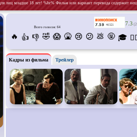
для лиц младше 18 лет! %br% Фильм или вариант перевода содержит нец
Про апокалипсис
Про богов
Про бог
Про ведьм
Про викингов
Про вы
7.3
(2
Про гонки
Про деревню
Про дин
Всего голосов: 64
🔥
🤣
🤮
💩
🤬
😱
😢
😕
👍
👎
🎓
😵‍
Про животных
Про зомби
Про ино
Про космос
Про любовь
Про ман
убийц
Кадры из фильма
Трейлер
Про оборотней
Про пиратов
Про под
Про роботов
Про рыцарей
Про сам
Про снайперов
Про супергероев
Про тан
Про тюрьму
Про футбол
Про хак
Про шпионов
Про Юристов и
Адвокатов
Псевдо
д
Роуд-муви
Сверхспособности
Ситком
Стимпанк
Сцены с
обнажённой
Турецки
натурой