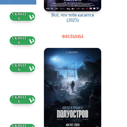
Всё, что тебя касается
3 ГБ
(2025)
ФИЛЬМЫ
9 ГБ
85 ГБ
1 ГБ