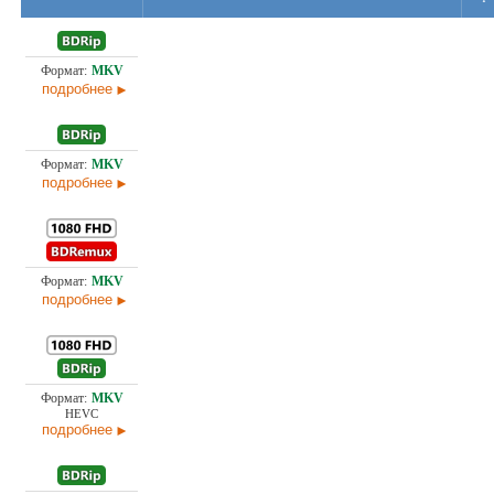
Проф. (полное дублирование) А. Гаврилов, П. Гланц и
4,4
И. Королева, Первый канал (ОРТ), Пифагор, Ю. Сербин
подробнее
Проф. (полное дублирование) М. Яроцкий, Пифагор,
5,1
Ю. Сербин
подробнее
Проф. (одноголосый) А. Гаврилов, А. Марченко, М.
Яроцкий, П. Гланц и И. Королева, Первый канал (ОРТ),
41,
Пифагор, Премьер Видео Фильм, Ю. Сербин
подробнее
Проф. (полное дублирование) А. Гаврилов, П. Гланц и
8,8
И. Королева, Первый канал (ОРТ), Пифагор
HEVC
подробнее