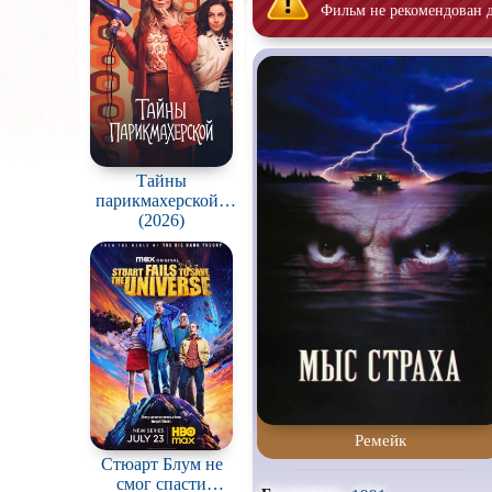
Фильм не рекомендован 
Про акул
Про вампиров
Про гангстеров
Про драконов
Про корабли и подводные
Тайны
лодки
парикмахерской /
The Hairdresser
(2026)
Про мафию
Mysteries
Про путешествия
во
времени
Про собак
Про танцы
Про хоккей и
фигурное
катание
Режиссёрская версия
Ремейк
Стюарт Блум не
Слэшер
смог спасти