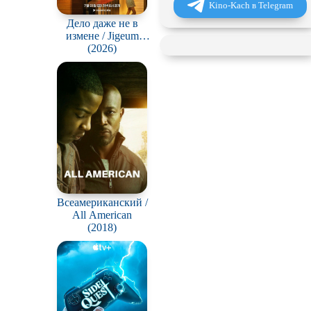
Kino-Kach в Telegram
Дело даже не в
измене / Jigeum
bullyuni munjega
(2026)
animnida
Всеамериканский /
All American
(2018)