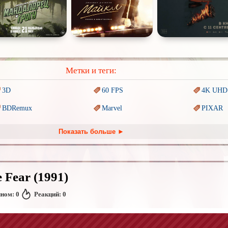
Метки и теги:
3D
60 FPS
4K UHD
BDRemux
Marvel
PIXAR
Trash (трэш) movies
Авангард и
Сюрреализм
Ангелы 
Показать больше ►
Антиутопия
Врачи
Гении
Киберпанк
Коллекция
Комикс
 Fear (1991)
Наркотики
Новогодние
Основан
событиях
нном:
0
Реакций:
0
Перевод
Кубик в Кубе
Перевод
Гоблина
Перевод
Подростковая
жестокость
Постапокалипсис
Призрак