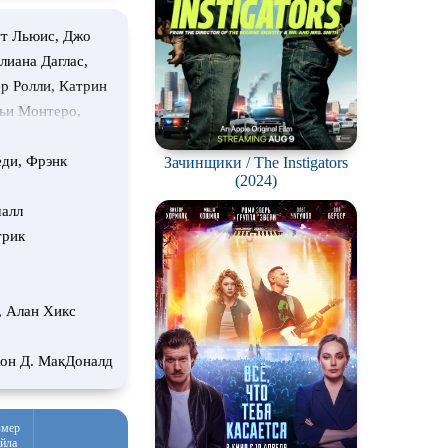
тт Льюис, Джо
лиана Даглас,
р Ролли, Катрин
льи Монтеро,
 Пол Боди,
д, Уилл
еди, Фрэнк
Зачинщики / The Instigators
(2024)
рман, Пол Нэгл
стиган, Доменика
шалл
, Линда Перри,
трик
мен
, Алан Хикс
он Д. МакДоналд
змер
йла