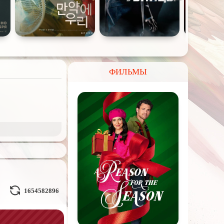
ФИЛЬМЫ
и Демоны
ное на
реальных
1654582896
Кураж-Бамбей
и