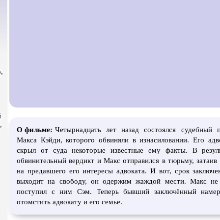
Экранизация
В ожидании
TeleSyn
,
й
,
О фильме:
Четырнадцать лет назад состоялся судебный 
Макса Кэйди, которого обвиняли в изнасиловании. Его ад
скрыл от суда некоторые известные ему факты. В резул
обвинительный вердикт и Макс отправился в тюрьму, затаи
на предавшего его интересы адвоката. И вот, срок заключе
выходит на свободу, он одержим жаждой мести. Макс не 
поступил с ним Сэм. Теперь бывший заключённый намер
отомстить адвокату и его семье.