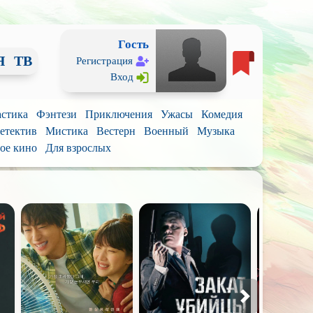
Гость
Я
ТВ
Регистрация
Вход
стика
Фэнтези
Приключения
Ужасы
Комедия
етектив
Мистика
Вестерн
Военный
Музыка
ое кино
Для взрослых