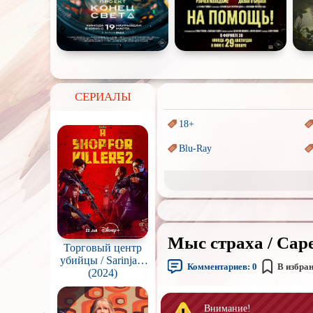
СЕРИАЛЫ
18+
Blu-Ray
Sci-Fi (Научная
фантастика)
Аниме
Индийское кино
Мыс страха / Cape
Маги и Волшебники
Торговый центр
убийцы / Sarinjaui
Комментариев:
0
В избра
syopingmol
(2024)
Параллельные миры
Пеплум
Внимание!