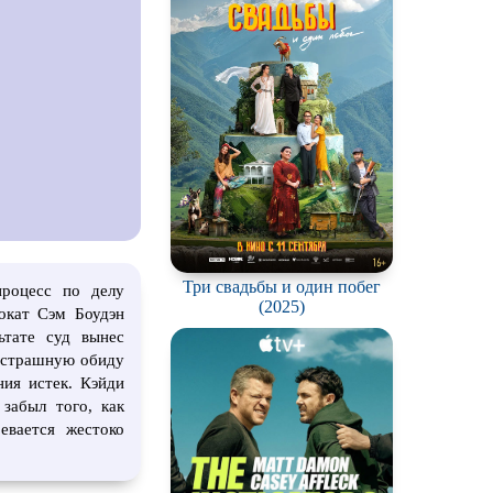
ch
Три свадьбы и один побег
процесс по делу
(2025)
вокат Сэм Боудэн
ьтате суд вынес
в страшную обиду
ния истек. Кэйди
забыл того, как
евается жестоко