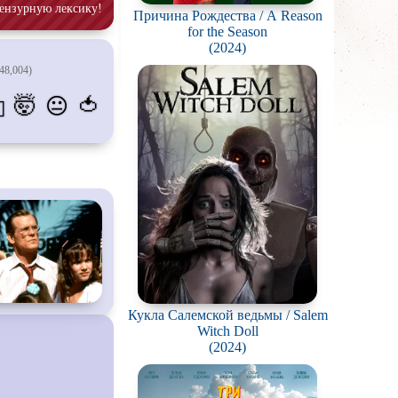
ензурную лексику!
Причина Рождества / A Reason
атых
for the Season
живание
(2024)
48,004)
озавров
🤯
🍅
😐
💫
планетян
ьяков и
серийных
ростков
олёты
ки
еров
окументальный
Кукла Салемской ведьмы / Salem
Witch Doll
(2024)
й сериал