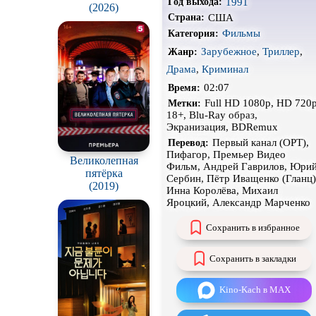
1991
Год выхода:
вселенную / Stuart
(2026)
Чёрная комедия
США
Страна:
Fails to Save the
Universe
Фильмы
Категория:
CAMRip
Зарубежное
,
Триллер
,
Жанр:
Драма
,
Криминал
02:07
Время:
Full HD 1080p, HD 720p
Метки:
18+, Blu-Ray образ,
Экранизация, BDRemux
Первый канал (ОРТ),
Перевод:
Пифагор, Премьер Видео
Великолепная
Фильм, Андрей Гаврилов, Юри
пятёрка
Сербин, Пётр Иващенко (Гланц)
(2019)
Инна Королёва, Михаил
Яроцкий, Александр Марченко
Сохранить в избранное
Сохранить в закладки
Kino-Kach в MAX