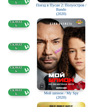
5 ГБ
Поезд в Пусан 2: Полуостров /
Bando
(2020)
54 ГБ
8 ГБ
2 ГБ
3 ГБ
Мой шпион / My Spy
(2020)