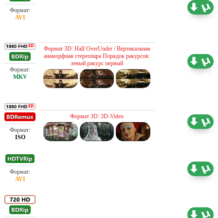
Проф. (полное дублирование)
1.41 ГБ
Проф. (полное дублирование)
Формат 3D: Half OverUnder / Вертикальная
анаморфная стереопара Порядок ракурсов:
16.06 ГБ
левый ракурс первый
Проф. (полное дублирование)
Формат 3D: 3D-Video
44.42 ГБ
Проф. (полное дублирование)
2.19 ГБ
Проф. (полное дублирование)
7.91 ГБ