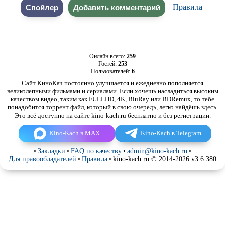
Правила
Онлайн всего:
259
Гостей:
253
Пользователей:
6
Сайт КиноКач постоянно улучшается и ежедневно пополняется
великолепными фильмами и сериалами. Если хочешь насладиться высоким
качеством видео, таким как FULLHD, 4K, BluRay или BDRemux, то тебе
понадобится торрент файл, который в свою очередь, легко найдёшь здесь.
Это всё доступно на сайте kino-kach.ru бесплатно и без регистрации.
Kino-Kach в MAX
Kino-Kach в Telegram
•
Закладки
•
FAQ по качеству
•
admin@kino-kach.ru
•
Для правообладателей
•
Правила
•
kino-kach.ru © 2014-2026 v3.6.380