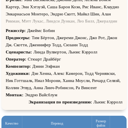
Картер, Энн Хэтэуэй, Саша Барон Коэн, Рис Иванс, Клаудио
Энкарнасьон Монтеро, Эндрю Скотт, Майкл Шин, Алан
Рикман, Мэтт Лукас, Линдси Дункан, Лео Билл, Джералдин
Джеймс, Джеральдин Джеймс, Ричард Армитедж, Эд
Режиссёр:
Джеймс Бобин
Спелирс, Тимоти Сполл, Пол Уайтхаус, Стивен Фрай,
Продюсеры:
Тим Бёртон, Джереми Джонс, Джо Рот, Джон
Барбара Уиндсор, Мэтт Фогель, Пол Хантер, Уолли Уингерт,
Дж. Скотти, Дженнифер Тодд, Сюзанн Тодд
Мира Сьял, Хэтти Морахэн, Луис Эшборн Серкис, Джо
Сценаристы:
Линда Вулвертон, Льюис Кэрролл
Бобин, Амелия Крауч, Лейла де Меса, Симона Кирби, Джо
Оператор:
Стюарт Драйбёрг
Херст, Шиван Редмонд, Оливер Хоукс, Фредерик Уордер, Ив
Композитор:
Дэнни Элфман
Хеддервик Тернер, Том Годвин, Дэниэл Хоффман-Гилл,
Художники:
Дэн Хенна, Алекс Камерон, Тодд Чернявски,
Джэми Бохэн, Мэтт Уилман, Шиван МакСуини, Овайн Риз
Ник Готтшалк, Ниал Морони, Ханна Моусли, Ричард Селвэй,
Дейвис, Эдвард Петербридж, Ричард Симс, Нил Эдмонд,
Коллин Этвуд, Анна Линч-Робинсон, Ра Винсент
Билл Томас, Кэрол Бин, Росс Карпентер, Мелисса Колье,
Монтаж:
Эндрю Вайсблум
Джанин Крэйг, Ли Дэниелс, Мэтт Демпси, Стефани Элстоб,
Экранизация по произведению:
Льюис Кэрролл
Стив Форчун, Джейн Фаулер, Адам Гэлбрейт, Крис Грирсон,
Дэйл Мерсер, Крис Пенфолд, Крэйг Торнбер, Карл Уолкер,
Клер Уинспер, Мохаммед Али, Фредди Эндрюс, Исаак
Размер
Качество
Перевод
файла