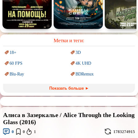
Спектакль
Сказка
Немое кино
Для взрослых
Метки и теги:
18+
3D
60 FPS
4K UHD
Blu-Ray
BDRemux
Marvel
PIXAR
Показать больше ►
Sci-Fi (Научная
фантастика)
Trash (трэш) movies
Авангард и
Сюрреализм
Ангелы и Демоны
Алиса в Зазеркалье / Alice Through the Looking
Аниме
Антиутопия
Glass (2016)
Врачи
Гении
0
0
1
1783274915