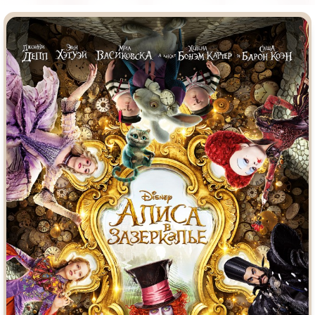
Индийское кино
Киберпанк
Коллекция
Комикс
Маги и Волшебники
Наркотики
Новогодние
Основанное на
реальных
событиях
Параллельные миры
Перевод
Гоблина
Перевод
Кубик в Кубе
Перевод
Кураж-Бамбей
Пеплум
Подростковая
жестокость
Постапокалипсис
Призраки
Про акул
Про апокалипсис
Про богов
Про богатых
Про вампиров
Про ведьм
Про викингов
Про выживание
Про гангстеров
Про гонки