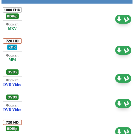
Эндрюс, Ласко Аткинс, Лорен Бичем, Александр Брач, Остин
Берроуз, Адам Бертон, Сара Баттерворф, Юе Тинг Чэн,
Фрэнсис де ла Тур, Анджела Ди, Карл Фаррер, Уэйн Гиббон,
Проф. (полное дублирование)
9.72 ГБ
Росс Грин, Джейкоб Гринер-Тофтс, Джим Ханнер, Кайл
Хеберт, Мэтт Хукингс, Марк Джури, Минуш Кафтель,
Стэфан Калифа, Джейн Линей, Мартин Мейджер, Шон
МакКи, Алида Пантон, Александр Джеймс Родригес, Ромео
Проф. (полное дублирование)
3.23 ГБ
Хулио, Эндрю Сакс, Стив Сондерс, Майк Симмрин, Бомбер
Хёрли-Смит, Джоанна Смиц, Кэрол Стил, Аманда Труп,
Дэниэл Вествуд, Том Уэлехан, Кристиан Вольф-Ля’Мой,
Шарлотта Уорвуд
Проф. (полное дублирование)
4.37 ГБ
Проф. (полное дублирование)
6.64 ГБ
Проф. (полное дублирование)
3.83 ГБ