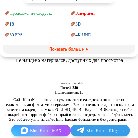
Продолжение следует...
Завершён
18+
3D
60 FPS
4K UHD
Blu-Ray
BDRemux
Показать больше ►
Marvel
PIXAR
Не найдено материалов, доступных для просмотра
Sci-Fi (Научная
фантастика)
Trash (трэш) movies
Авангард и
Сюрреализм
Ангелы и Демоны
Онлайн всего:
265
Гостей:
250
Аниме
Антиутопия
Пользователей:
15
Врачи
Сайт КиноКач постоянно улучшается и ежедневно пополняется
Гении
великолепными фильмами и сериалами. Если хочешь насладиться высоким
качеством видео, таким как FULLHD, 4K, BluRay или BDRemux, то тебе
Индийское кино
Киберпанк
понадобится торрент файл, который в свою очередь, легко найдёшь здесь.
Это всё доступно на сайте kino-kach.ru бесплатно и без регистрации.
Коллекция
Комикс
Kino-Kach в MAX
Kino-Kach в Telegram
Маги и Волшебники
Наркотики