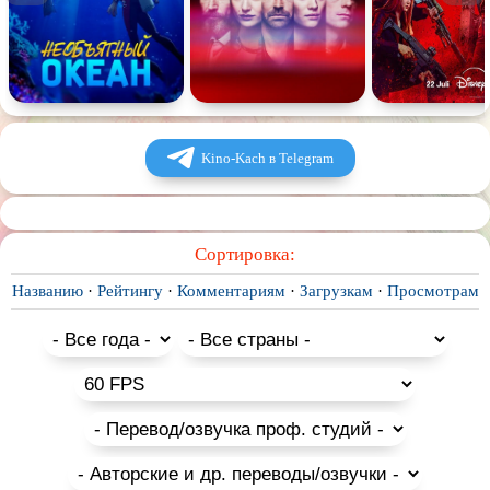
Комедия
Человек
Обучающие видео
Религия
Kino-Kach в Telegram
Сортировка:
Названию
·
Рейтингу
·
Комментариям
·
Загрузкам
·
Просмотрам