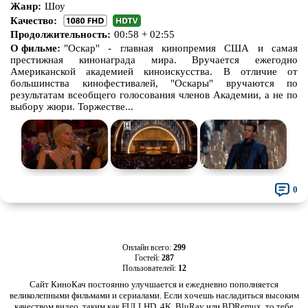
Жанр:
Шоу
Про зомби
Про инопланетян
Качество:
Продолжительность:
00:58 + 02:55
Про корабли и подводные
Про космос
О фильме:
"Оскар" - главная кинопремия США и самая
лодки
престижная кинонаграда мира. Вручается ежегодно
Американской академией киноискусства. В отличие от
Про любовь
Про маньяков и
серийных
большинства кинофестивалей, "Оскары" вручаются по
убийц
результатам всеобщего голосования членов Академии, а не по
Про мафию
Про оборотней
выбору жюри. Торжестве...
Про пиратов
Про подростков
Про путешествия
во времени
Про роботов
Про рыцарей
Про самолёты
0
Про собак
Про снайперов
Про супергероев
Про танки
Про танцы
Про тюрьму
Онлайн всего:
299
Гостей:
287
Пользователей:
12
Про футбол
Про хакеров
Сайт КиноКач постоянно улучшается и ежедневно пополняется
Про хоккей и
фигурное
Про шпионов
великолепными фильмами и сериалами. Если хочешь насладиться высоким
катание
качеством видео, таким как FULLHD, 4K, BluRay или BDRemux, то тебе