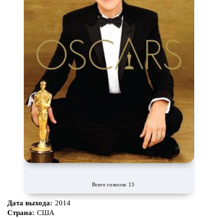
Маги и Волшебники
Наркотики
Новогодние
Основанное на
реальных
событиях
Параллельные миры
Перевод
Гоблина
Перевод
Кубик в Кубе
Перевод
Кураж-Бамбей
Пеплум
Подростковая
жестокость
Постапокалипсис
Призраки
Про акул
Про апокалипсис
Про богов
Про богатых
Про вампиров
Про ведьм
Про викингов
Про выживание
Про гангстеров
Про гонки
Всего голосов: 13
Про деревню
Про динозавров
Дата выхода:
2014
Страна:
США
Про драконов
Про животных