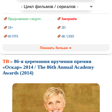
Продолжение следует...
Завершён
18+
3D
60 FPS
4K UHD
Blu-Ray
BDRemux
Показать больше ►
Marvel
PIXAR
ТВ
»
86-я церемония вручения премии
Sci-Fi (Научная
фантастика)
Trash (трэш) movies
«Оскар» 2014 / The 86th Annual Academy
Авангард и
Сюрреализм
Ангелы и Демоны
Awards (2014)
Аниме
Антиутопия
Врачи
Гении
Индийское кино
Киберпанк
Коллекция
Комикс