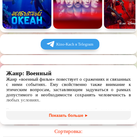
Комедия
Человек
Обучающие видео
Религия
Kino-Kach в Telegram
Жанр: Военный
Жанр «военный фильм» повествует о сражениях и связанных
с ними событиях. Ему свойственно также внимание к
этическим вопросам, заставляющим задуматься о рамках
допустимого и необходимости сохранять человечность в
любых условиях.
Военное кино исследует психологию людей, вовлеченных в
сражение, повествуют о страданиях солдат и мирных
Показать больше ►
жителей. Художественные и документальные,
полнометражные и короткометражные фильмы, сериалы и
мультфильмы про войну дают пищу для размышлений об
Сортировка:
истоках героизма и предательства, одновременно восхищая