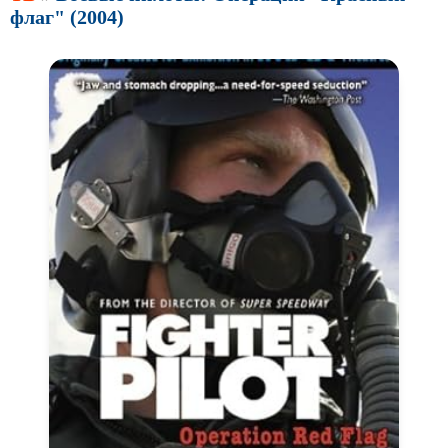
флаг" (2004)
Авангард и
Сюрреализм
Ангелы и Демоны
Аниме
Антиутопия
Врачи
Гении
Индийское кино
Киберпанк
Коллекция
Комикс
Маги и Волшебники
Наркотики
Новогодние
Основанное на
реальных
событиях
Параллельные миры
Перевод
Гоблина
Перевод
Кубик в Кубе
Перевод
Кураж-Бамбей
Пеплум
Подростковая
жестокость
Постапокалипсис
Призраки
Про акул
Про апокалипсис