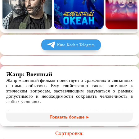
Комедия
Человек
Обучающие видео
Религия
Kino-Kach в Telegram
Жанр: Военный
Жанр «военный фильм» повествует о сражениях и связанных
с ними событиях. Ему свойственно также внимание к
этическим вопросам, заставляющим задуматься о рамках
допустимого и необходимости сохранять человечность в
любых условиях.
Военное кино исследует психологию людей, вовлеченных в
сражение, повествуют о страданиях солдат и мирных
Показать больше ►
жителей. Художественные и документальные,
полнометражные и короткометражные фильмы, сериалы и
мультфильмы про войну дают пищу для размышлений об
Сортировка:
истоках героизма и предательства, одновременно восхищая