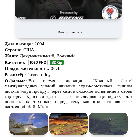
Про богов
Про богатых
Про вампиров
Про ведьм
Про викингов
Про выживание
Всего голосов: 7
Про гангстеров
Про гонки
Дата выхода:
2004
Про деревню
Про динозавров
Страна:
США
Жанр:
Документальный, Военный
Про драконов
Про животных
Качество:
Продолжительность:
00:48
Про зомби
Про инопланетян
Режиссёр:
Стивен Лоу
Про корабли и подводные
Про космос
О фильме:
Во время операции "Красный флаг"
лодки
международных учений авиации стран-союзников, лучшие
пилоты мира пройдут через самое сложное испытание в своей
Про любовь
Про маньяков и
серийных
карьере. "Красный флаг" - это последняя тренировка для
убийц
пилотов их техников перед тем, как они отправятся в
Про мафию
Про оборотней
настоящий бой. Мы пр...
Про пиратов
Про подростков
Про путешествия
во времени
Про роботов