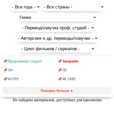
наших предков на исторической арене.
Благодаря красивым костюмам, декорациям и особенной
манере актерской игры, во время просмотра самых
популярных и успешных представителей данного жанра,
происходит полное погружение в атмосферу древних эпох, с
эпическими битвами и изощренными политическими
интригами, на фоне безумных страданий народа.
Продолжение следует...
Завершён
18+
3D
60 FPS
4K UHD
Blu-Ray
BDRemux
Показать больше ►
Marvel
PIXAR
Не найдено материалов, доступных для просмотра
Sci-Fi (Научная
фантастика)
Trash (трэш) movies