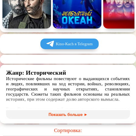
Комедия
Человек
Обучающие видео
Религия
Kino-Kach в Telegram
Жанр: Исторический
Исторические фильмы повествуют о выдающихся событиях
и людях, повлиявших на ход истории, войнах, революциях,
географических и научных открытиях, становлении
государств. Сюжеты таких фильмов основаны на реальных
историях, при этом содержат долю авторского вымысла.
Если Вы интересуетесь событиями, которые происходили в
прошлом с нашими предками, скачивайте и смотрите
Показать больше ►
фильмы из коллекции. В списке представлены новые и
классические, художественные и документальные,
исторические фильмы и сериалы для любителей покопаться в
Сортировка:
прошлом и сделать выводы, глядя на победы и поражения