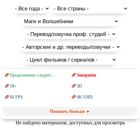
Продолжение следует...
Завершён
18+
3D
60 FPS
4K UHD
Blu-Ray
BDRemux
Показать больше ►
Marvel
PIXAR
Не найдено материалов, доступных для просмотра
Sci-Fi (Научная
фантастика)
Trash (трэш) movies