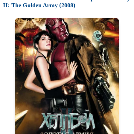
II: The Golden Army (2008)
Аниме
Антиутопия
Врачи
Гении
Индийское кино
Киберпанк
Коллекция
Комикс
Маги и Волшебники
Наркотики
Новогодние
Основанное на
реальных
событиях
Параллельные миры
Перевод
Гоблина
Перевод
Кубик в Кубе
Перевод
Кураж-Бамбей
Пеплум
Подростковая
жестокость
Постапокалипсис
Призраки
Про акул
Про апокалипсис
Про богов
Про богатых