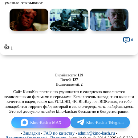
ученые открывают ...
0
👍
1
Онлайн всего:
129
Гостей:
127
Пользователей:
2
Сайт КиноКач постоянно улучшается и ежедневно пополняется
великолепными фильмами и сериалами. Если хочешь насладиться высоким
качеством видео, таким как FULLHD, 4K, BluRay или BDRemux, то тебе
понадобится торрент файл, который в свою очередь, легко найдёшь здесь.
Это всё доступно на сайте kino-kach.ru бесплатно и без регистрации.
Kino-Kach в MAX
Kino-Kach в Telegram
•
Закладки
•
FAQ по качеству
•
admin@kino-kach.ru
•