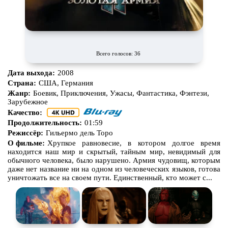
Про вампиров
Про ведьм
Про викингов
Про выживание
Про гангстеров
Про гонки
Всего голосов: 36
Про деревню
Про динозавров
Дата выхода:
2008
Про драконов
Про животных
Страна:
США, Германия
Жанр:
Боевик, Приключения, Ужасы, Фантастика, Фэнтези,
Про зомби
Про инопланетян
Зарубежное
Качество:
Про корабли и подводные
Про космос
лодки
Продолжительность:
01:59
Режиссёр:
Гильермо дель Торо
Про любовь
Про маньяков и
серийных
О фильме:
Хрупкое равновесие, в котором долгое время
убийц
находится наш мир и скрытый, тайным мир, невидимый для
Про мафию
Про оборотней
обычного человека, было нарушено. Армия чудовищ, которым
даже нет название ни на одном из человеческих языков, готова
Про пиратов
Про подростков
уничтожать все на своем пути. Единственный, кто может с...
Про путешествия
во времени
Про роботов
Про рыцарей
Про самолёты