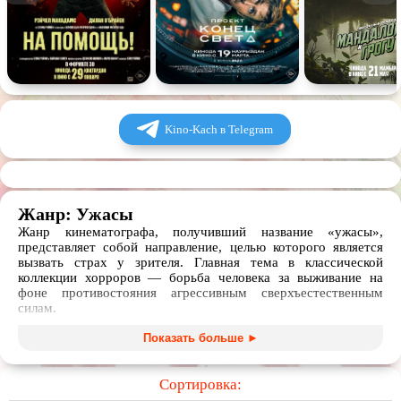
Спектакль
Сказка
Немое кино
Для взрослых
Kino-Kach в Telegram
Жанр: Ужасы
Жанр кинематографа, получивший название «ужасы»,
представляет собой направление, целью которого является
вызвать страх у зрителя. Главная тема в классической
коллекции хорроров — борьба человека за выживание на
фоне противостояния агрессивным сверхъестественным
силам.
Предлагаются следующие поджанры:
Показать больше ►
Старые классические фильмы ужасов, снятые на черно-
белую пленку, отличаются своеобразной манерой постановки
Сортировка:
и актерской игры.