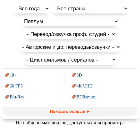
просмотра фильмы про бокс, восточные единоборства и
другие виды бойцового спорта, описывающие истории
людей, разработавших уникальные техники боя и тех, кто с
помощью опытных учителей и усердных тренировок добился
невероятных успехов на ринге, а также про тех, кто одержим
местью или невольно вынужден сражаться за выживание на
улице.
18+
3D
60 FPS
4K UHD
Blu-Ray
BDRemux
Marvel
PIXAR
Показать больше ►
Sci-Fi (Научная
фантастика)
Trash (трэш) movies
Не найдено материалов, доступных для просмотра
Авангард и
Сюрреализм
Ангелы и Демоны