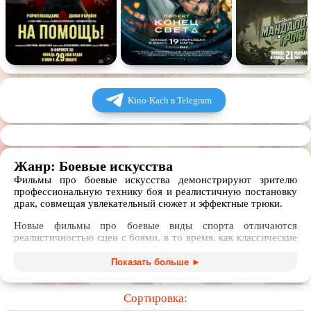
Спектакль
Сказка
Немое кино
Для взрослых
Kino-Kach в Telegram
Жанр: Боевые искусства
Фильмы про боевые искусства демонстрируют зрителю
профессиональную технику боя и реалистичную постановку
драк, совмещая увлекательный сюжет и эффектные трюки.
Новые фильмы про боевые виды спорта отличаются
реалистичностью сцен с боями, в то время, как классические
нередко повествует об непобедимом бойце, способном в
одиночку расправится с множеством противников.
Показать больше ►
В нашей коллекции представлены не только художественные,
но и документальные фильмы про боевые искусства, сериалы
Сортировка:
и даже аниме на эту тему. В подборке вы можете найти для