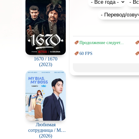
Подборки от режиссеров с
Сюжеты мультфильмов произ
малышей, поэтому даже отриц
и добрыми героями. Советские
Продолжение следует...
60 FPS
1670 / 1670
(2023)
Marvel
Авангард и
Сюрреализм
Врачи
Коллекция
Новогодние
с
Перевод
Кубик в Кубе
Любимая
сотрудница / My
Постапокалипсис
Bias, My Boss
(2026)