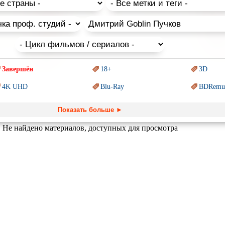
тудии «Пилот»
водства Советского Союза создавались с поправкой на особ
ательные персонажи не вызовут испуга: они обязательно будут п
 мультфильмы для детей и взрослых соберут у экранов всю семью!
Завершён
18+
3D
4K UHD
Blu-Ray
BDRemu
PIXAR
Sci-Fi (Научная
фантастика)
Trash (т
Показать больше ►
Ангелы и Демоны
Аниме
Антиуто
Не найдено материалов, доступных для просмотра
Гении
Индийское кино
Киберпа
Комикс
Маги и Волшебники
Наркоти
Основанное на
реальных
Параллельные миры
Перево
обытиях
Пеплум
Подрост
Перевод
Кураж-Бамбей
Призраки
Про акул
Про апо