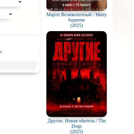
енности психики
Марти Великолепный / Marty
обеждены смелыми
Supreme
(2025)
x
рэш) movies
пия
нк
ки
д
Гоблина
ковая
жестокость
Другие. Новая обитель / The
Dogs
калипсис
(2025)