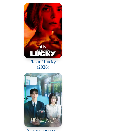
(Choeaeui sawon)
Про богов
Про викингов
Про деревню
Про зомби
Про любовь
у
Про пиратов
Лаки / Lucky
(2026)
Про рыцарей
Про супергероев
Про футбол
Про Юристов и
Адвокатов
Сверхспособности
Сцены с
обнажённой
Завтра снова на
натурой