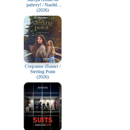
работу! / Naeildo
В ожидании
chulgeun!
(2026)
Стерлинг-Поинт /
Sterling Point
(2026)