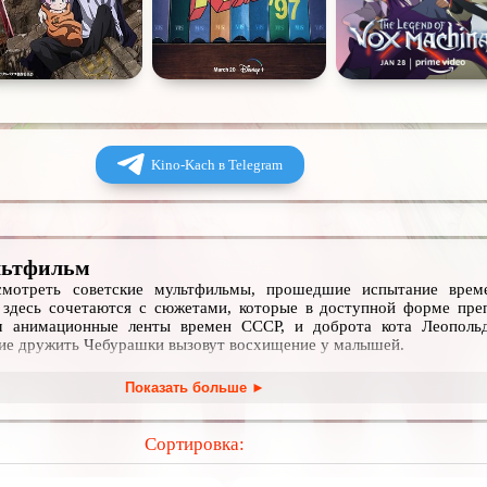
Kino-Kach в Telegram
льтфильм
мотреть советские мультфильмы, прошедшие испытание врем
 здесь сочетаются с сюжетами, которые в доступной форме пре
м анимационные ленты времен СССР, и доброта кота Леопольд
ие дружить Чебурашки вызовут восхищение у малышей.
 мультфильмов, любой из которых можно посмотреть онлайн ил
Показать больше ►
лучшие представители жанра, например:
Сортировка: