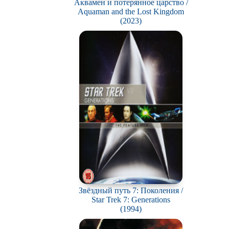
Аквамен и потерянное царство /
Aquaman and the Lost Kingdom
(2023)
Звёздный путь 7: Поколения /
Star Trek 7: Generations
(1994)