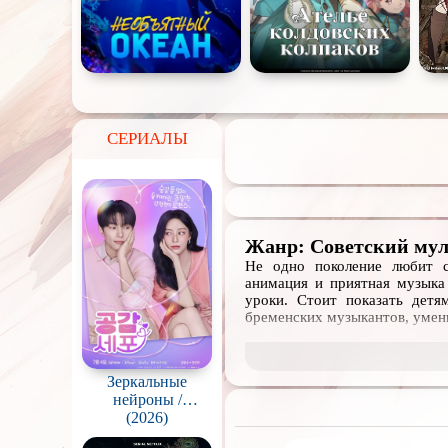
СЕРИАЛЫ
Жанр: Советский му
Не одно поколение любит с
анимация и приятная музыка
уроки. Стоит показать детя
бременских музыкантов, умен
В нашем сборнике советских
торрент, представлены самые 
Зеркальные
Серия «В мире сказок»
нейроны /
Gonggapsepyo
(2026)
Коллекция «Мульт-Салют»