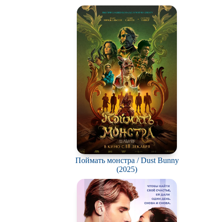
ьм
ки
вотных
мос
ротней
отов
йперов
ьму
ионов
Поймать монстра / Dust Bunny
(2025)
ви
нк
ация