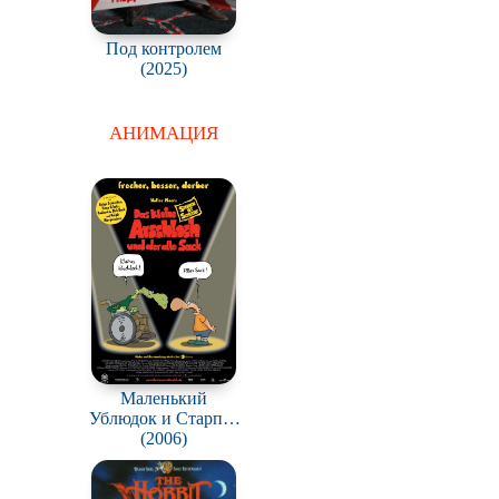
Под контролем
(2025)
АНИМАЦИЯ
Маленький
Ублюдок и Старпер
/ Das kleine
(2006)
Arschloch und der
alte Sack - Sterben ist
Scheiße