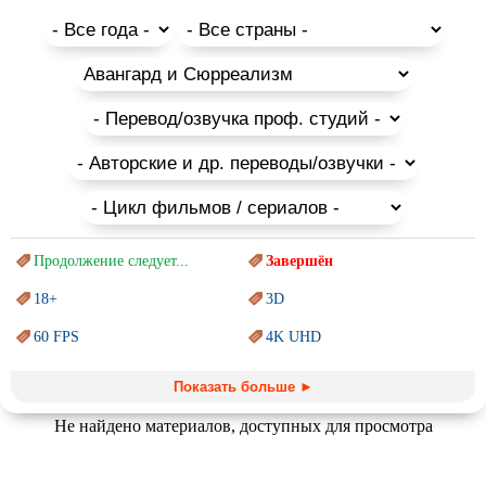
например:
Серия «В мире сказок»
Коллекция «Мульт-Салют»
Подборки от режиссеров студии «Пилот»
Сюжеты мультфильмов производства Советского Союза
создавались с поправкой на особенности психики малышей,
поэтому даже отрицательные персонажи не вызовут испуга:
они обязательно будут побеждены смелыми и добрыми
героями. Советские мультфильмы для детей и взрослых
соберут у экранов всю семью!
Продолжение следует...
Завершён
18+
3D
60 FPS
4K UHD
Blu-Ray
BDRemux
Показать больше ►
Marvel
PIXAR
Не найдено материалов, доступных для просмотра
Sci-Fi (Научная
фантастика)
Trash (трэш) movies