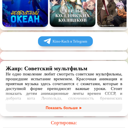
Kino-Kach в Telegram
Жанр: Советский мультфильм
Не одно поколение любит смотреть советские мультфильмы,
прошедшие испытание временем. Красочная анимация и
приятная музыка здесь сочетаются с сюжетами, которые в
доступной форме преподносят важные уроки. Стоит
показать детям анимационные ленты времен СССР, и
доброта кота Леопольда, сплоченность бременских
музыкантов, умение дружить Чебурашки вызовут
восхищение у малышей.
Показать больше ►
В нашем сборнике советских мультфильмов, любой из
которых можно посмотреть онлайн или скачать через
Сортировка:
торрент, представлены самые лучшие представители жанра,