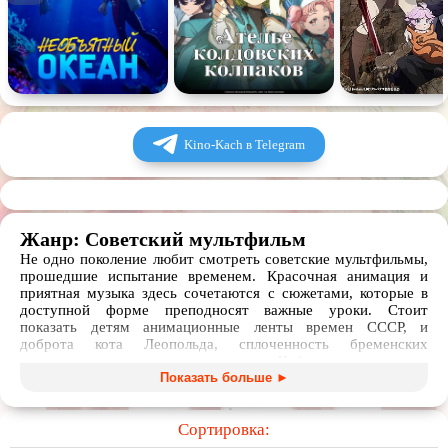
Kino-Kach в Telegram
Жанр: Советский мультфильм
Не одно поколение любит смотреть советские мультфильмы,
прошедшие испытание временем. Красочная анимация и
приятная музыка здесь сочетаются с сюжетами, которые в
доступной форме преподносят важные уроки. Стоит
показать детям анимационные ленты времен СССР, и
доброта кота Леопольда, сплоченность бременских
музыкантов, умение дружить Чебурашки вызовут
восхищение у малышей.
Показать больше ►
В нашем сборнике советских мультфильмов, любой из
которых можно посмотреть онлайн или скачать через
Сортировка:
торрент, представлены самые лучшие представители жанра,