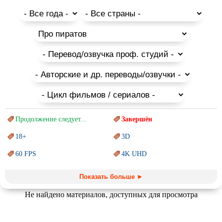
например:
Серия «В мире сказок»
Коллекция «Мульт-Салют»
Подборки от режиссеров студии «Пилот»
Сюжеты мультфильмов производства Советского Союза
создавались с поправкой на особенности психики малышей,
поэтому даже отрицательные персонажи не вызовут испуга:
они обязательно будут побеждены смелыми и добрыми
героями. Советские мультфильмы для детей и взрослых
соберут у экранов всю семью!
Продолжение следует...
Завершён
18+
3D
60 FPS
4K UHD
Blu-Ray
BDRemux
Показать больше ►
Marvel
PIXAR
Не найдено материалов, доступных для просмотра
Sci-Fi (Научная
фантастика)
Trash (трэш) movies