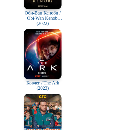
Оби-Ван Кеноби /
Obi-Wan Kenobi
(2022)
Series
Ковчег / The Ark
(2023)