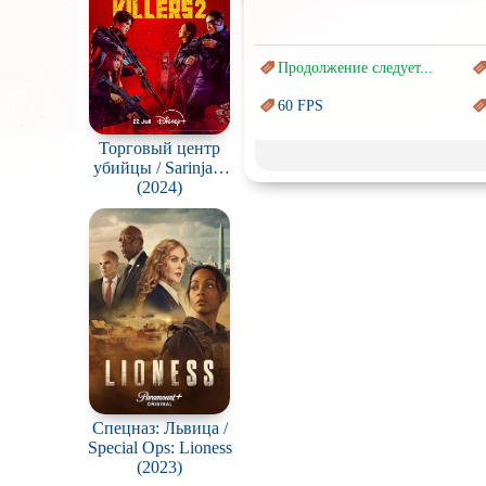
Продолжение следует...
60 FPS
Marvel
Торговый центр
убийцы / Sarinjaui
Авангард и
Сюрреализм
syopingmol
(2024)
Врачи
Коллекция
Новогодние
с
Перевод
Кубик в Кубе
Постапокалипсис
Про богов
Спецназ: Львица /
Special Ops: Lioness
Про викингов
(2023)