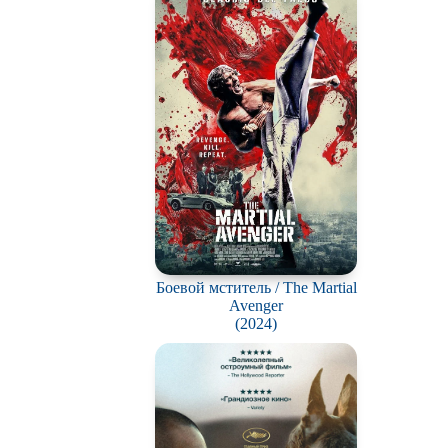
вотных
мос
ротней
отов
йперов
ьму
ионов
ви
Боевой мститель / The Martial
Avenger
нк
(2024)
ация