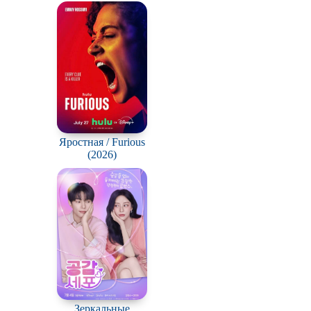
Про деревню
Про зомби
Про любовь
у
Про пиратов
Про рыцарей
Яростная / Furious
Про супергероев
(2026)
Про футбол
Про Юристов и
Адвокатов
Сверхспособности
Сцены с
обнажённой
натурой
В ожидании
Зеркальные