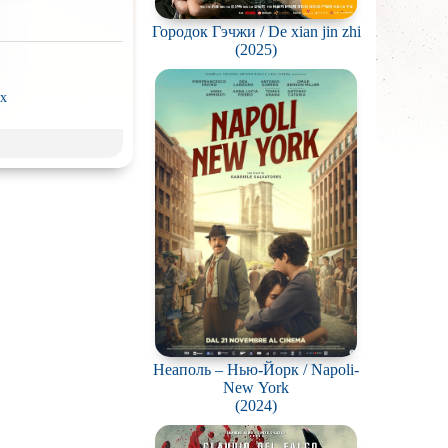
Городок Гэчжи / De xian jin zhi
(2025)
x
рэш) movies
пия
нк
ки
д
Гоблина
ковая
жестокость
калипсис
Неаполь – Нью-Йорк / Napoli-
ьм
New York
(2024)
ки