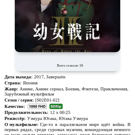
Всего голосов: 56
Дата выхода:
2017, Завершён
Страна:
Япония
Жанр:
Аниме, Аниме сериал, Боевик, Фэнтези, Приключения,
Зарубежный мультфильм
Сезон / серия:
[S02E01-02]
Качество:
Продолжительность:
12 x 00:25
Режиссёр:
Уэмура Ютака, Ютака Уэмура
О мультфильме:
Где-то в параллельном мире идёт война. В
первых рядах, среди суровых мужчин, командующая немного
не мало целым отрядом, затесалась юная белокурая девушка