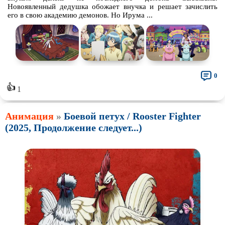
Новоявленный дедушка обожает внучка и решает зачислить
его в свою академию демонов. Но Ирума ...
0
👍
1
Анимация
»
Боевой петух / Rooster Fighter
(2025, Продолжение следует...)