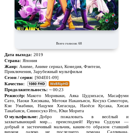
Всего голосов: 68
Дата выхода:
2019
Страна:
Япония
Жанр:
Аниме, Аниме сериал, Комедия, Фэнтези,
Приключения, Зарубежный мультфильм
Сезон / серия:
[S04E01-09]
Качество:
Продолжительность:
~ 00:23
Режиссёр:
Макото Мориваки, Аяка Цудзихаси, Масафуми
Сато, Наоки Хисикава, Мотоки Наканъиси, Косукэ Симотори,
Кэи Умабики, Нацуми Хигасида, Наоёси Кусака, Хисая
Такабаяси, Синносукэ Ито, Юки Морита
О мультфильме:
Добро пожаловать в весёлый и
захватывающий мир… преисподней! Ирума Судзуки —
добрый и застенчивый мальчик, каким-то образом ставший
внуком далеко не последнего демона Салливана.