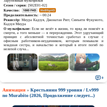
Зарубежный мультфильм
Сезон / серия:
[S02E01-02]
Качество:
Продолжительность:
~ 00:24
Режиссёр:
Миура Кадзуя, Джонатан Ригг, Синъити Фукумото,
Кадзуя Миура
О мультфильме:
Если не везёт в жизни, то вряд ли повезёт в
смерти, а того меньше — в перерождении. Этот удручающий
принцип с абсолютной точностью сработал в случае с
офисным работником-неудачником, которым помыкали и
младшая сестра, и начальство и который в итоге погиб по
нелепой случа...
0
Анимация
»
Крестьянин 999 уровня / Lv999
no Murabito (2026, Продолжение следует...)