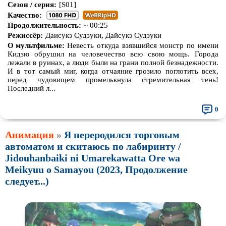
Сезон / серия:
[S01]
Качество:
Продолжительность:
~ 00:25
Режиссёр:
Даисукэ Судзуки, Дайсукэ Судзуки
О мультфильме:
Невесть откуда взявшийся монстр по имени
Кидзю обрушил на человечество всю свою мощь. Города
лежали в руинах, а люди были на грани полной безнадежности.
И в тот самый миг, когда отчаяние грозило поглотить всех,
перед чудовищем промелькнула стремительная тень!
Последний л...
0
Анимация
»
Я переродился торговым
автоматом и скитаюсь по лабиринту /
Jidouhanbaiki ni Umarekawatta Ore wa
Meikyuu o Samayou (2023, Продолжение
следует...)