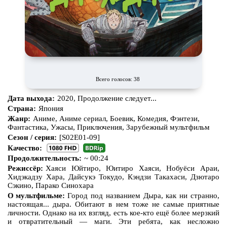
Всего голосов: 38
Дата выхода:
2020, Продолжение следует...
Страна:
Япония
Жанр:
Аниме, Аниме сериал, Боевик, Комедия, Фэнтези,
Фантастика, Ужасы, Приключения, Зарубежный мультфильм
Сезон / серия:
[S02E01-09]
Качество:
Продолжительность:
~ 00:24
Режиссёр:
Хаяси Юйтиро, Юитиро Хаяси, Нобуёси Араи,
Хидэкадзу Хара, Дайсукэ Токудо, Кэндзи Такахаси, Дзютаро
Сэкино, Парако Синохара
О мультфильме:
Город под названием Дыра, как ни странно,
настоящая... дыра. Обитают в нем тоже не самые приятные
личности. Однако на их взгляд, есть кое-кто ещё более мерзкий
и отвратительный — маги. Эти ребята, как несложно