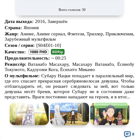
Всего голосов: 30
Дата выхода:
2016, Завершён
Страна:
Япония
Жанр:
Аниме, Аниме сериал, Фэнтези, Триллер, Приключения,
Зарубежный мультфильм
Сезон / серия:
[S04E01-10]
Качество:
Продолжительность:
~ 00:25
Режиссёр:
Ватанабэ Масахару, Масахару Ватанабэ, Ёсинобу
Токумото, Кадзуоми Кога, Ёсихито Микамо
О мультфильме:
Субару Нацки попадает в параллельный мир,
где его спасает прекрасная серебряноволосая девушка. Чтобы
отблагодарить её, он решает следовать за ней, вот только
девушка несёт бремя, которое Субару не в состоянии даже
представить. Враги постоянно нападают на героев, и в итог...
0