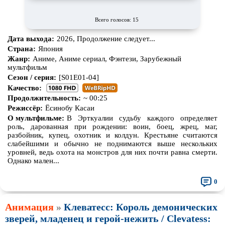
Всего голосов: 15
Дата выхода:
2026, Продолжение следует...
Страна:
Япония
Жанр:
Аниме, Аниме сериал, Фэнтези, Зарубежный
мультфильм
Сезон / серия:
[S01E01-04]
Качество:
Продолжительность:
~ 00:25
Режиссёр:
Ёсинобу Касаи
О мультфильме:
В Эрткуалии судьбу каждого определяет
роль, дарованная при рождении: воин, боец, жрец, маг,
разбойник, купец, охотник и колдун. Крестьяне считаются
слабейшими и обычно не поднимаются выше нескольких
уровней, ведь охота на монстров для них почти равна смерти.
Однако мален...
0
Анимация
»
Клеватесс: Король демонических
зверей, младенец и герой-нежить / Clevatess: