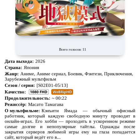
Про викингов
Про выживание
Про гангстеров
Про гонки
Про деревню
Про динозавров
Про драконов
Про животных
Про зомби
Про инопланетян
Всего голосов: 11
Про корабли и подводные
Про космос
Дата выхода:
2026
лодки
Страна:
Япония
Про любовь
Про маньяков и
серийных
Жанр:
Аниме, Аниме сериал, Боевик, Фэнтези, Приключения,
убийц
Зарубежный мультфильм
Сезон / серия:
[S02E01-05/13]
Про мафию
Про оборотней
Качество:
Про пиратов
Про подростков
Продолжительность:
~ 00:22
Режиссёр:
Масато Тамагава
Про путешествия
во времени
Про роботов
О мультфильме:
Кэнъити Ямада — обычный офисный
работник, который каждую свободную минуту проводит в
Про рыцарей
Про самолёты
онлайн-играх. Его хобби — проходить в ускоренном режиме
самые долгие и непопулярные тайтлы. Однажды после
Про собак
Про снайперов
закрытия серверов любимой игры ему на глаза попадается
сайт, который ведёт его в...