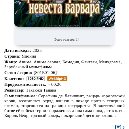
Всего голосов: 14
Дата выхода:
2025
Страна:
Япония
Жанр:
Аниме, Аниме сериал, Комедия, Фэнтези, Мелодрама,
Зарубежный мультфильм
Сезон / серия:
[S01E01-06]
Качество:
Продолжительность:
~ 00:20
Режиссёр:
Такаюки Танака
О мультфильме:
Серафина де Лавиллант, рыцарь королевской
крови, возглавляет отряд воинов в походе против северных
племён, вторгшихся на границы государства. В ожесточённой
битве её войско терпит поражение, а она сама попадает в плен.
Король Веор, грозный вождь, покоривший десятки клано...
0