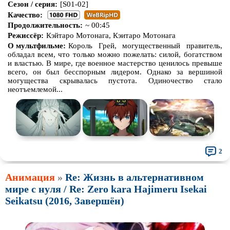
Сезон / серия:
[S01-02]
Качество:
Продолжительность:
~ 00:45
Режиссёр:
Кэйтаро Мотонага, Кэитаро Мотонага
О мультфильме:
Король Грей, могущественный правитель,
обладал всем, что только можно пожелать: силой, богатством
и властью. В мире, где военное мастерство ценилось превыше
всего, он был бесспорным лидером. Однако за вершиной
могущества скрывалась пустота. Одиночество стало
неотъемлемой...
2
Анимация
»
Re: Жизнь в альтернативном
мире с нуля / Re: Zero kara Hajimeru Isekai
Seikatsu (2016, Завершён)