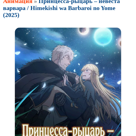
Анимация
»
Принцесса-рыцарь – невеста
варвара / Himekishi wa Barbaroi no Yome
(2025)