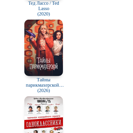
Тед Лассо / Ted
Lasso
(2020)
Тайны
парикмахерской /
The Hairdresser
(2026)
Mysteries