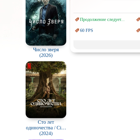
Продолжение следует...
60 FPS
Marvel
Число зверя
Авангард и
Сюрреализм
(2026)
Врачи
Коллекция
Новогодние
с
Перевод
Кубик в Кубе
Постапокалипсис
Про богов
Сто лет
одиночества / Cien
Про викингов
Años de Soledad
(2024)