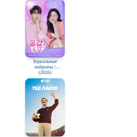
Про деревню
Про зомби
Про любовь
у
Про пиратов
Про рыцарей
Зеркальные
Про супергероев
нейроны /
Gonggapsepyo
(2026)
Про футбол
Про Юристов и
Адвокатов
Сверхспособности
Сцены с
обнажённой
натурой
В ожидании