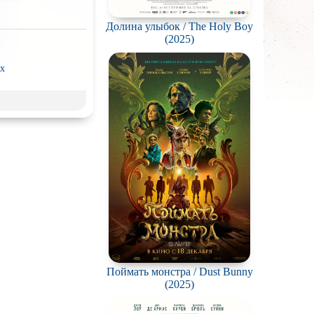
Долина улыбок / The Holy Boy
(2025)
x
рэш) movies
пия
нк
ки
д
Гоблина
ковая
жестокость
калипсис
ьм
Поймать монстра / Dust Bunny
(2025)
ки