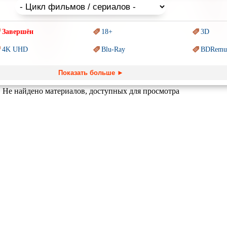
Завершён
18+
3D
4K UHD
Blu-Ray
BDRemu
PIXAR
Sci-Fi (Научная
фантастика)
Trash (т
Показать больше ►
Ангелы и Демоны
Аниме
Антиуто
Не найдено материалов, доступных для просмотра
Гении
Индийское кино
Киберпа
Комикс
Маги и Волшебники
Наркоти
Основанное на
реальных
Параллельные миры
Перево
обытиях
Пеплум
Подрост
Перевод
Кураж-Бамбей
Призраки
Про акул
Про апо
Про богатых
Про вампиров
Про вед
Про выживание
Про гангстеров
Про гон