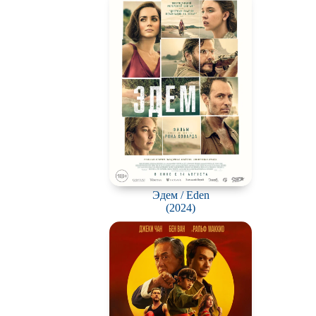
вотных
мос
ротней
отов
йперов
ьму
ионов
Эдем / Eden
ви
(2024)
нк
ация