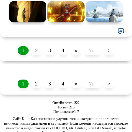
Про супергероев
Про танки
Про танцы
Про тюрьму
Про футбол
Про хакеров
0
Про хоккей и
фигурное
Про шпионов
катание
Про Юристов и
Адвокатов
Псевдо
документальный
1
2
3
4
»
>
Режиссёрская версия
Роуд-муви
Сверхспособности
Ситком
Слэшер
Стимпанк
1
2
3
4
»
>
Сцены с
обнажённой натурой
Турецкий сериал
Чёрная комедия
Экранизация
Онлайн всего:
222
В ожидании
TeleSynch
Гостей:
215
Пользователей:
7
CAMRip
Сайт КиноКач постоянно улучшается и ежедневно пополняется
великолепными фильмами и сериалами. Если хочешь насладиться высоким
качеством видео, таким как FULLHD, 4K, BluRay или BDRemux, то тебе