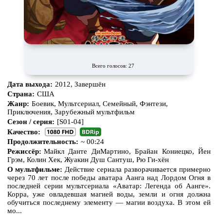
Про викингов
Про выживание
Про гангстеров
Про гонки
Про деревню
Про динозавров
Про драконов
Про животных
Всего голосов: 27
Про зомби
Про инопланетян
Дата выхода:
2012, Завершён
Про корабли и подводные
Про космос
Страна:
США
лодки
Жанр:
Боевик, Мультсериал, Семейный, Фэнтези,
Приключения, Зарубежный мультфильм
Про любовь
Про маньяков и
серийных
Сезон / серия:
[S01-04]
убийц
Качество:
Про мафию
Про оборотней
Продолжительность:
~ 00:24
Режиссёр:
Майкл Данте ДиМартино, Брайан Кониецко, Йен
Про пиратов
Про подростков
Грэм, Колин Хек, Жуакин Душ Сантуш, Рю Ги-хён
Про путешествия
во времени
Про роботов
О мультфильме:
Действие сериала разворачивается примерно
через 70 лет после победы аватара Аанга над Лордом Огня в
последней серии мультсериала «Аватар: Легенда об Аанге».
Про рыцарей
Про самолёты
Корра, уже овладевшая магией воды, земли и огня должна
обучиться последнему элементу — магии воздуха. В этом ей
Про собак
Про снайперов
мо...