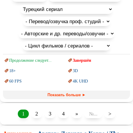
Продолжение следует...
Завершён
18+
3D
60 FPS
4K UHD
Blu-Ray
BDRemux
Показать больше ►
Marvel
PIXAR
Sci-Fi (Научная
фантастика)
Trash (трэш) movies
1
2
3
4
»
>
Авангард и
Сюрреализм
Ангелы и Демоны