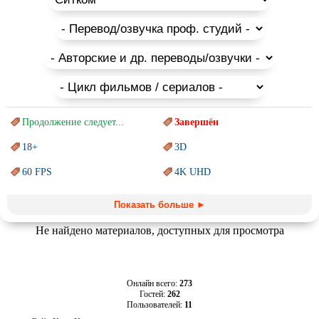
Продолжение следует...
Завершён
18+
3D
60 FPS
4K UHD
Blu-Ray
BDRemux
Показать больше ►
Marvel
PIXAR
Не найдено материалов, доступных для просмотра
Sci-Fi (Научная
фантастика)
Trash (трэш) movies
Авангард и
Сюрреализм
Ангелы и Демоны
Онлайн всего:
273
Гостей:
262
Аниме
Антиутопия
Пользователей:
11